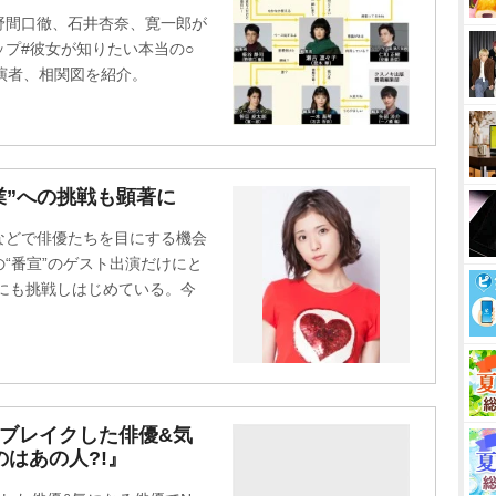
t
野間口徹、石井杏奈、寛一郎が
e
プ#彼女が知りたい本当の○
・出演者、相関図を紹介。
業”への挑戦も顕著に
などで俳優たちを目にする機会
“番宣”のゲスト出演だけにと
”にも挑戦しはじめている。今
『ブレイクした俳優&気
のはあの人?!』