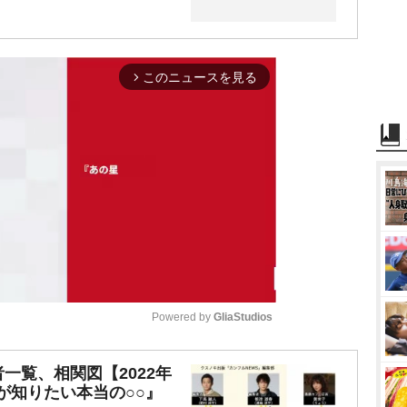
このニュースを見る
arrow_forward_ios
Powered by 
GliaStudios
M
一覧、相関図【2022年
が知りたい本当の○○』
u