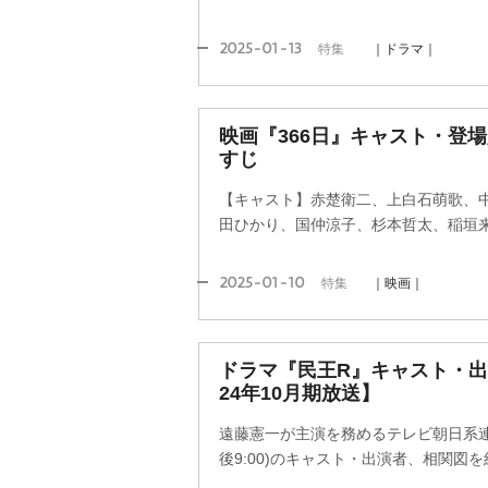
2025-01-13
特集
｜ドラマ｜
映画『366日』キャスト・登
すじ
【キャスト】赤楚衛二、上白石萌歌、中島裕翔(
田ひかり、国仲涼子、杉本哲太、稲垣
2025-01-10
特集
｜映画｜
ドラマ『民王R』キャスト・出
24年10月期放送】
遠藤憲一が主演を務めるテレビ朝日系連
後9:00)のキャスト・出演者、相関図