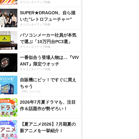
オリコンタイアップ特集
SUPER★DRAGON、自ら描
いた”レトロフューチャー”
オリコンタイアップ特集
パソコンメーカー社員が本気
で選ぶ「10万円台PC3選」
オリコンタイアップ特集
一番似合う登場人物は…『VIV
ANT』限定ウオッチ
オリコンタイアップ特集
自販機にピッ！ですぐに買え
ちゃう
（PR）ジハンピ
2026年7月夏ドラマも、注目
作＆話題作が勢ぞろい！
【夏アニメ2026】7月期夏の
新アニメを一挙紹介！