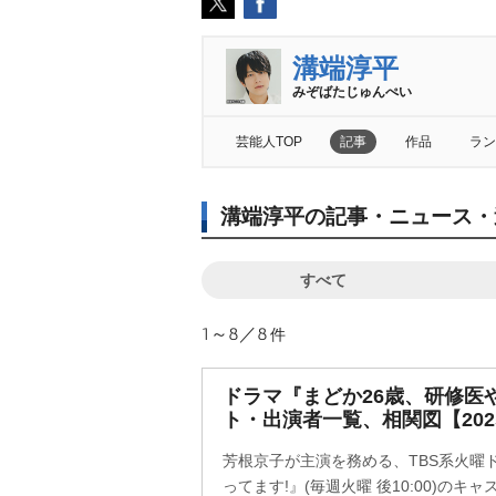
溝端淳平
みぞばたじゅんぺい
芸能人TOP
記事
作品
ラン
溝端淳平の記事・ニュース・
すべて
1～8／8
件
ドラマ『まどか26歳、研修医
ト・出演者一覧、相関図【202
芳根京子が主演を務める、TBS系火曜
ってます!』(毎週火曜 後10:00)の