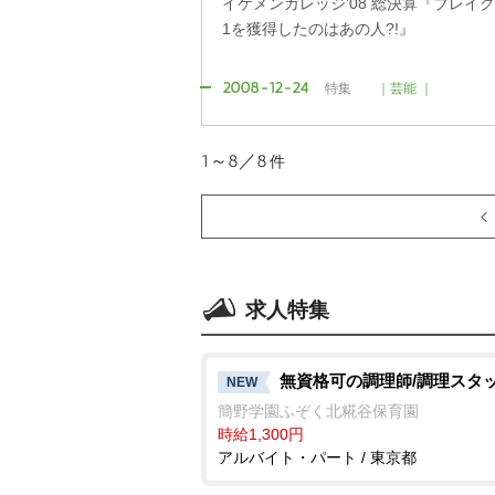
イケメンガレッジ’08 総決算『ブレイク
1を獲得したのはあの人?!』
2008-12-24
特集
｜芸能 ｜
1～8／8
件
求人特集
無資格可の調理師/調理スタ
NEW
簡野学園ふぞく北糀谷保育園
時給1,300円
アルバイト・パート / 東京都