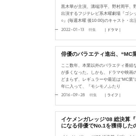
黒木華が主演、溝端淳平、野村周平、
出演するフジテレビ系木曜劇場『ゴシッ
○』(毎週木曜 後10:00)のキャスト
2022-01-13
特集
｜ドラマ｜
俳優のバラエティ進出、“MC
ここ数年、本業以外のバラエティ番組
が多くなった。しかも、ドラマや映画の
どまらず、レギュラーや最近は“MC業
年に入って、『モシモノふたり
2016-09-28
特集
｜ライフ｜
イケメンガレッジ’08 総決算
になる俳優でNo.1を獲得した