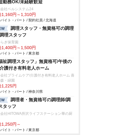
短勤務OK/未経験歓迎
会社ベルシステム24
1,160円～1,310円
バイト・パート / 契約社員 / 北海道
調理スタッフ・無資格可の調理
EW
/調理スタッフ
いらぎ保育園
1,400円～1,500円
バイト・パート / 東京都
福祉調理スタッフ」無資格可/午後の
/介護付き有料老人ホーム
会社プライムケア/介護付き有料老人ホーム 喜
の森・緑園
1,225円
バイト・パート / 神奈川県
調理者・無資格可の調理師/調
EW
スタッフ
会社HITOWA所沢ライフステーション華の厨
1,250円～
バイト・パート / 東京都