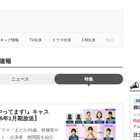
キング情報
TV出演
ドラマ出演
CM出演
歌詞
速報
ニュース
特集
N
師
やってます!』キャス
本
5年1月期放送】
時給
アル
ドラマ『まどか26歳、研修医
注
キャスト・出演者、相関図を紹介。