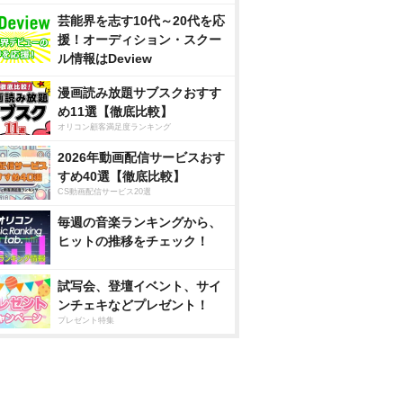
芸能界を志す10代～20代を応
援！オーディション・スクー
ル情報はDeview
漫画読み放題サブスクおすす
め11選【徹底比較】
オリコン顧客満足度ランキング
2026年動画配信サービスおす
すめ40選【徹底比較】
CS動画配信サービス20選
毎週の音楽ランキングから、
ヒットの推移をチェック！
試写会、登壇イベント、サイ
ンチェキなどプレゼント！
プレゼント特集