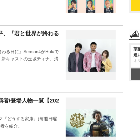
平、『君と世界が終わる
茶
日に』Season4がHuluで
違
、新キャストの玉城ティナ、溝
オ
者/登場人物一覧【202
マ『どうする家康』(毎週日曜
出演者を紹介。