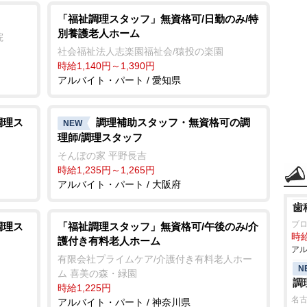
「福祉調理スタッフ」無資格可/日勤のみ/特
別養護老人ホーム
院
社会福祉法人志楽園福祉会/猿投の楽園
時給1,140円～1,390円
アルバイト・パート / 愛知県
調理ス
調理補助スタッフ・無資格可の調
NEW
理師/調理スタッフ
そんぽの家 平野長吉
時給1,235円～1,265円
アルバイト・パート / 大阪府
歯
ブ
調理ス
「福祉調理スタッフ」無資格可/午後のみ/介
時給
護付き有料老人ホーム
アル
有限会社プライムケア/介護付き有料老人ホー
ち
N
ム 喜美の森・緑園
調
時給1,225円
名
アルバイト・パート / 神奈川県