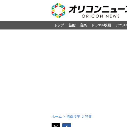
トップ
芸能
音楽
ドラマ&映画
アニメ
ホーム
溝端淳平
特集