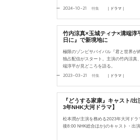
2024-10-21
特集
｜ドラマ｜
竹内涼真×玉城ティナ×溝端淳
日に』で新境地に
極限のゾンビサバイバル『君と世界が終わる
独占配信がスタート。主演の竹内涼真
端淳平が見どころを語る。
2023-03-21
特集
｜ドラマ｜
『どうする家康』キャスト/出演
3年NHK大河ドラマ】
松本潤が主演を務める2023年大河ドラ
後8:00 NHK総合ほか)のキャスト・