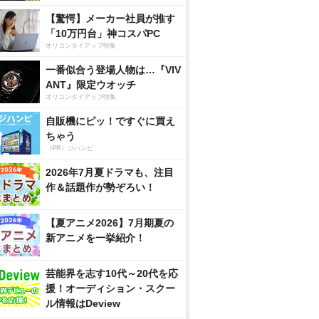
【驚愕】メーカー社員が推す
「10万円台」神コスパPC
オリコンタイアップ特集
一番似合う登場人物は…『VIV
ANT』限定ウオッチ
オリコンタイアップ特集
自販機にピッ！ですぐに買え
ちゃう
（PR）ジハンピ
2026年7月夏ドラマも、注目
作＆話題作が勢ぞろい！
【夏アニメ2026】7月期夏の
新アニメを一挙紹介！
芸能界を志す10代～20代を応
援！オーディション・スクー
ル情報はDeview