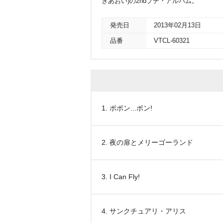
きあおい)の2ndプチ・アルバム。
発売日
2013年02月13日
品番
VTCL-60321
1. ポポン...ポン!
2. 夜の扉とメリーゴーランド
3. I Can Fly!
4. サンクチュアリ・アリス