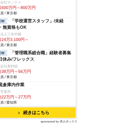
式会社サンクト
600万円～800万円
員 / 東京都
「学校運営スタッフ」/未経
EW
・無資格もOK
校法人三幸学園
24万3,100円～
員 / 東京都
「管理職系総合職」経験者募集
EW
日休み/フレックス
式会社奥村組
給38万円～56万円
員 / 東京都
流倉庫内作業
冨営業所
給22万円～27万円
員 / 愛知県
続きはこちら
sponsored by 求人ボックス