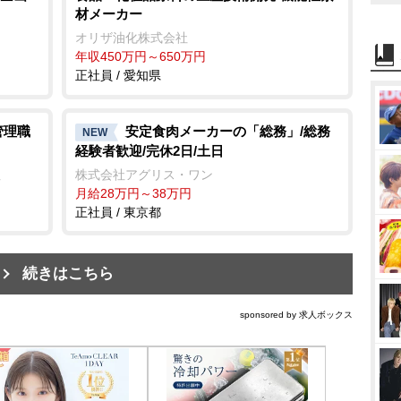
材メーカー
オリザ油化株式会社
年収450万円～650万円
正社員 / 愛知県
管理職
安定食肉メーカーの「総務」/総務
NEW
経験者歓迎/完休2日/土日
社
株式会社アグリス・ワン
月給28万円～38万円
正社員 / 東京都
続きはこちら
sponsored by 求人ボックス