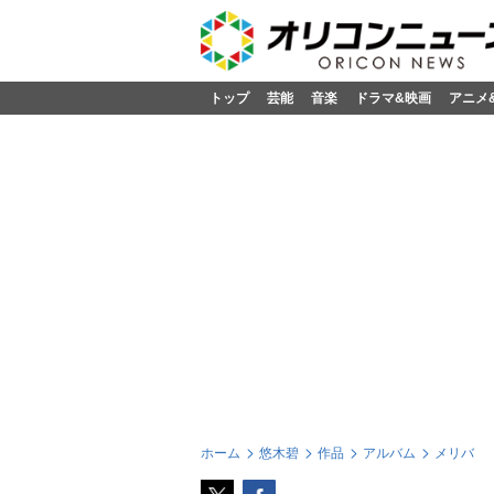
トップ
芸能
音楽
ドラマ&映画
アニメ
ホーム
悠木碧
作品
アルバム
メリバ