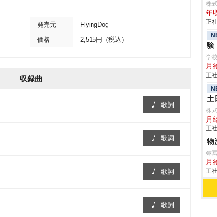
株
年収
正社
発売元
FlyingDog
N
価格
2,515円（税込）
験
学
月給
正社
収録曲
N
土
歌詞
株
月
正社
歌詞
物
弥
月
歌詞
正社
歌詞