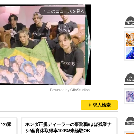
このニュースを見る
arrow_forward_ios
Powered by 
GliaStudios
求人検索
M
u
t
アの素
ホンダ正規ディーラーの事務職/ほぼ残業ナ
シ/産育休取得率100%/未経験OK
e