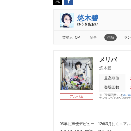
悠木碧
ゆうきあおい
芸能人TOP
記事
作品
ラン
メリバ
悠木碧
最高順位
登場回数
※「登場回数」は
you
アルバム
ランキングTOP300
03年に声優デビュー、12年3月にミニア