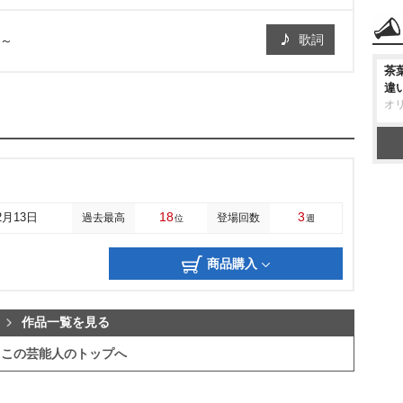
歌詞
ら～
茶
違
オ
18
3
2月13日
過去最高
登場回数
位
週
商品購入
作品一覧を見る
この芸能人のトップへ