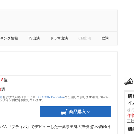
キング情報
TV出演
ドラマ出演
CM出演
歌詞
18
位
3
週
研
大樹
および法人向けサービス・
ORICON BiZ online
で公開しております週間アルバム
のランクイン回数を掲載しています。
イ
株
商品購入
年収
正社
ルバム『プティパ』でデビューした千葉県出身の声優:悠木碧(ゆう
機