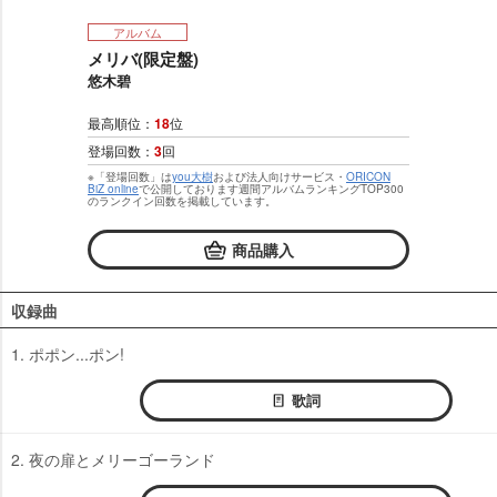
アルバム
メリバ(限定盤)
悠木碧
最高順位：
18
位
登場回数：
3
回
※「登場回数」は
you大樹
および法人向けサービス・
ORICON
BiZ online
で公開しております週間アルバムランキングTOP300
のランクイン回数を掲載しています。
商品購入
収録曲
1. ポポン...ポン!
歌詞
2. 夜の扉とメリーゴーランド