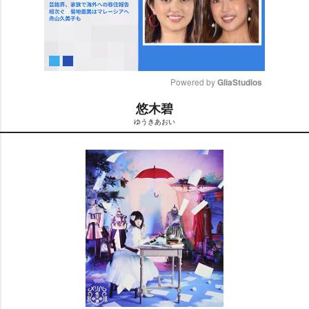
Powered by 
GliaStudios
悠木碧
M
ゆうきあおい
u
t
e