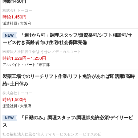
時給1450円
株式会社トーコー
時給1,450円
派遣社員 / 大阪府
「週1から可」調理スタッフ/無資格可/シフト相談可/サ
NEW
ービス付き高齢者向け住宅/社会保障完備
医療法人社団容生会/ようせいメディカルコート
時給1,226円～1,250円
アルバイト・パート / 東京都
製薬工場でのリーチリフト作業/リフト免許があれば即活躍!高時
給×土日休み
株式会社トーコー
時給1,500円
派遣社員 / 大阪府
「日勤のみ」調理スタッフ/調理師免許必須/デイサービ
NEW
ス
社会福祉法人仁風会/老人 デイサービスセンター ビオスの丘