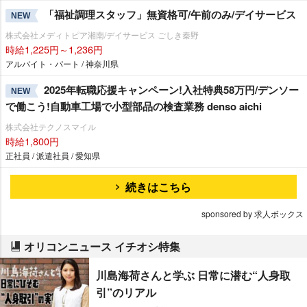
「福祉調理スタッフ」無資格可/午前のみ/デイサービス
NEW
株式会社メディトピア湘南/デイサービス ごしき秦野
時給1,225円～1,236円
アルバイト・パート / 神奈川県
2025年転職応援キャンペーン!入社特典58万円/デンソー
NEW
で働こう!自動車工場で小型部品の検査業務 denso aichi
株式会社テクノスマイル
時給1,800円
正社員 / 派遣社員 / 愛知県
続きはこちら
sponsored by 求人ボックス
オリコンニュース イチオシ特集
川島海荷さんと学ぶ 日常に潜む“人身取
引”のリアル