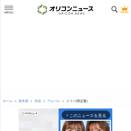
ホーム
悠木碧
作品
アルバム
メリバ(限定盤)
このニュースを見る
arrow_forward_ios