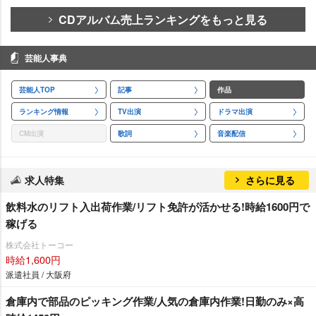
CDアルバム売上ランキングをもっと見る
芸能人事典
芸能人TOP
記事
作品
ランキング情報
TV出演
ドラマ出演
CM出演
歌詞
音楽配信
求人特集
さらに見る
飲料水のリフト入出荷作業/リフト免許が活かせる!時給1600円で
稼げる
株式会社トーコー
時給1,600円
派遣社員 / 大阪府
倉庫内で部品のピッキング作業/人気の倉庫内作業!日勤のみ×高