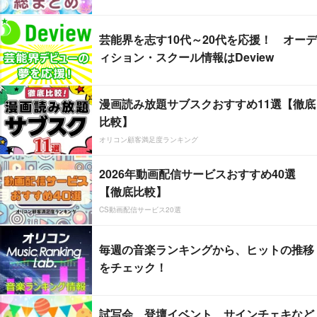
芸能界を志す10代～20代を応援！ オーデ
ィション・スクール情報はDeview
漫画読み放題サブスクおすすめ11選【徹底
比較】
オリコン顧客満足度ランキング
2026年動画配信サービスおすすめ40選
【徹底比較】
CS動画配信サービス20選
毎週の音楽ランキングから、ヒットの推移
をチェック！
試写会、登壇イベント、サインチェキなど