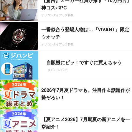
【驚愕】メーカー社員が推す「10万円台」
神コスパPC
オリコンタイアップ特集
一番似合う登場人物は…『VIVANT』限定
ウオッチ
オリコンタイアップ特集
自販機にピッ！ですぐに買えちゃう
（PR）ジハンピ
2026年7月夏ドラマも、注目作＆話題作が
勢ぞろい！
【夏アニメ2026】7月期夏の新アニメを一
挙紹介！