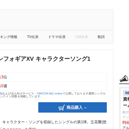
キング情報
TV出演
ドラマ出演
CM出演
歌詞
ンフォギアXV キャラクターソング1
13
位
10
週
N
大樹
および法人向けサービス・
ORICON BiZ online
で公開しております週間シングル
のランクイン回数を掲載しています。
資
ー
商品購入
株式
デン
、キャラクター・ソングを収録したシングルの第1弾。立花響(悠
時給
アル