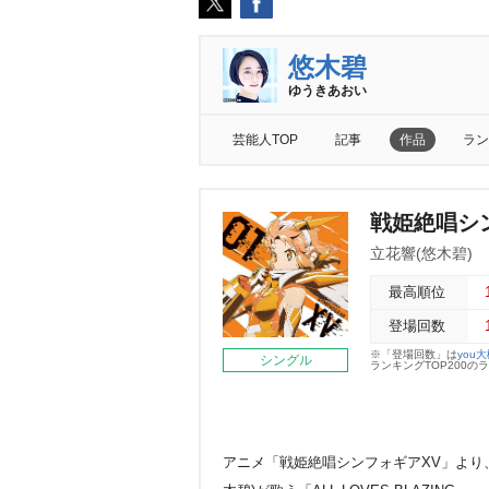
悠木碧
ゆうきあおい
芸能人TOP
記事
作品
ラン
戦姫絶唱シ
立花響(悠木碧)
最高順位
登場回数
※「登場回数」は
you
シングル
ランキングTOP200
アニメ「戦姫絶唱シンフォギアXV」より