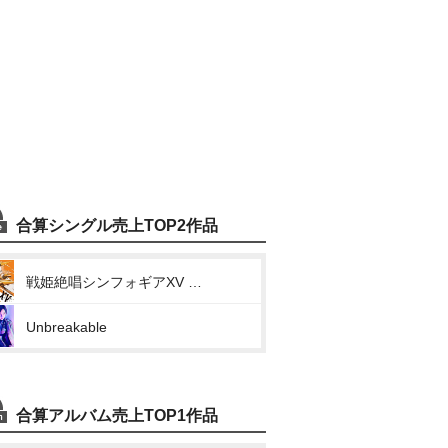
合算シングル売上TOP2作品
戦姫絶唱シンフォギアXV キャラクターソング1 (ALL LOVES BLAZING)
Unbreakable
合算アルバム売上TOP1作品