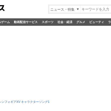
ニュース・特集
&ゲーム
動画配信サービス
スポーツ
社会・経済
グルメ
ビューティ
ラ
シンフォギアXV キャラクターソング1