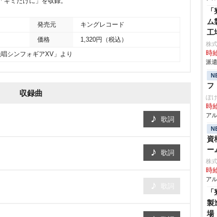
G」、「キミだけに」を収録。
「
ム
発売元
キングレコード
工
価格
1,320円（税込）
株
時給
絶唱シンフォギアXV」より
派遣
N
フ
収録曲
ぽ
時給
アル
歌詞
N
資
ー
歌詞
株式
時給
アル
歌詞
「
製
場