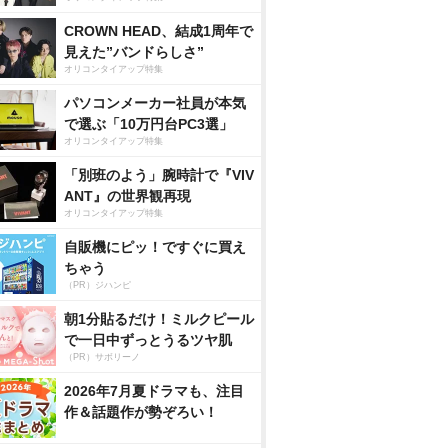
CROWN HEAD、結成1周年で
見えた”バンドらしさ”
オリコンタイアップ特集
パソコンメーカー社員が本気
で選ぶ「10万円台PC3選」
オリコンタイアップ特集
「別班のよう」腕時計で『VIV
ANT』の世界観再現
オリコンタイアップ特集
自販機にピッ！ですぐに買え
ちゃう
（PR）ジハンピ
朝1分貼るだけ！ミルクピール
で一日中ずっとうるツヤ肌
（PR）サボリーノ
2026年7月夏ドラマも、注目
作＆話題作が勢ぞろい！