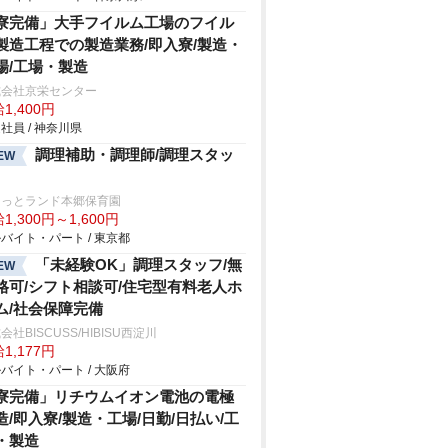
寮完備」大手フイルム工場のフイル
製造工程での製造業務/即入寮/製造・
場/工場・製造
式会社京栄センター
1,400円
社員 / 神奈川県
調理補助・調理師/調理スタッ
EW
けっとランド本郷保育園
1,300円～1,600円
バイト・パート / 東京都
「未経験OK」調理スタッフ/無
EW
格可/シフト相談可/住宅型有料老人ホ
ム/社会保障完備
会社BISCUSS/HIBISU西淀川
1,177円
バイト・パート / 大阪府
寮完備」リチウムイオン電池の電極
造/即入寮/製造・工場/日勤/日払い/工
・製造