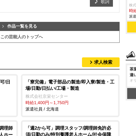
歌詞
株
時給
派遣
作品一覧を見る
この芸能人のトップへ
求人検索
茶
違
オ
可/日
「寮完備」電子部品の製造/即入寮/製造・工
場/日勤/日払い/工場・製造
株式会社京栄センター
時給1,400円～1,750円
派遣社員 / 北海道
/調理師
「週2から可」調理スタッフ/調理師免許必
須/日勤のみ/特別養護老人ホーム/社会保障
老人ホー