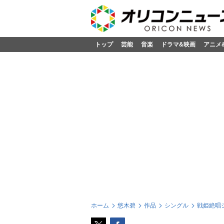
トップ
芸能
音楽
ドラマ&映画
アニメ
ホーム
悠木碧
作品
シングル
戦姫絶唱