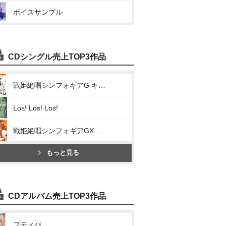
ボイスサンプル
CDシングル売上TOP3作品
戦姫絶唱シンフォギアG キャラクターソング2(正義を信じて、握り締めて)
Los! Los! Los!
戦姫絶唱シンフォギアGX キャラクターソング2(限界突破 G-beat)
もっと見る
CDアルバム売上TOP3作品
プティパ