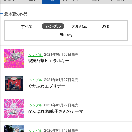
悠木碧の作品
すべて
シングル
アルバム
DVD
Blu-ray
2021年05月07日発売
シングル
現実凸撃ヒエラルキー
2021年04月07日発売
シングル
ぐだふわエブリデー
2021年01月27日発売
シングル
がんばれ!蜘蛛子さんのテーマ
2020年01月15日発売
シングル