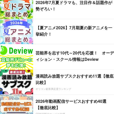
2026年7月夏ドラマも、注目作＆話題作が
勢ぞろい！
【夏アニメ2026】7月期夏の新アニメを一
挙紹介！
芸能界を志す10代～20代を応援！ オーデ
ィション・スクール情報はDeview
漫画読み放題サブスクおすすめ11選【徹底
比較】
オリコン顧客満足度ランキング
2026年動画配信サービスおすすめ40選
【徹底比較】