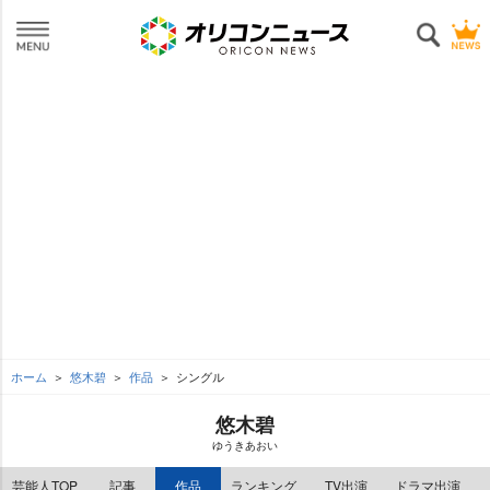
ホーム
悠木碧
作品
シングル
悠木碧
ゆうきあおい
芸能人TOP
記事
作品
ランキング
TV出演
ドラマ出演