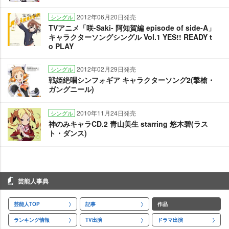
2012年06月20日発売
シングル
TVアニメ「咲-Saki- 阿知賀編 episode of side-A」
キャラクターソングシングル Vol.1 YES!! READY t
o PLAY
2012年02月29日発売
シングル
戦姫絶唱シンフォギア キャラクターソング2(撃槍・
ガングニール)
2010年11月24日発売
シングル
神のみキャラCD.2 青山美生 starring 悠木碧(ラス
ト・ダンス)
芸能人事典
芸能人TOP
記事
作品
ランキング情報
TV出演
ドラマ出演