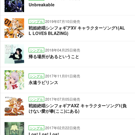
Unbreakable
2019年07月10日発売
シングル
戦姫絶唱シンフォギアXV キャラクターソング1(AL
L LOVES BLAZING)
2018年04月25日発売
シングル
帰る場所があるということ
2017年11月01日発売
シングル
永遠ラビリンス
2017年07月05日発売
シングル
戦姫絶唱シンフォギアAXZ キャラクターソング1(負
けない愛が拳(ここ)にある)
2017年02月22日発売
シングル
Los! Los! Los!