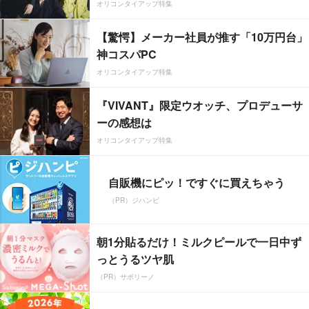
オリコンタイアップ特集
【驚愕】メーカー社員が推す「10万円台」
神コスパPC
オリコンタイアップ特集
『VIVANT』限定ウオッチ、プロデューサ
ーの感想は
オリコンタイアップ特集
自販機にピッ！ですぐに買えちゃう
（PR）ジハンピ
朝1分貼るだけ！ミルクピールで一日中ず
っとうるツヤ肌
（PR）サボリーノ