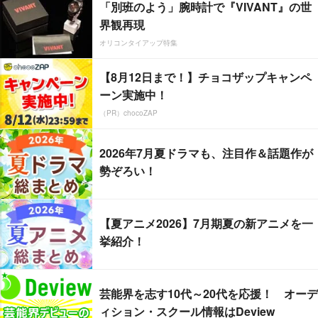
「別班のよう」腕時計で『VIVANT』の世
界観再現
オリコンタイアップ特集
【8月12日まで！】チョコザップキャンペ
ーン実施中！
（PR）chocoZAP
2026年7月夏ドラマも、注目作＆話題作が
勢ぞろい！
【夏アニメ2026】7月期夏の新アニメを一
挙紹介！
芸能界を志す10代～20代を応援！ オーデ
ィション・スクール情報はDeview