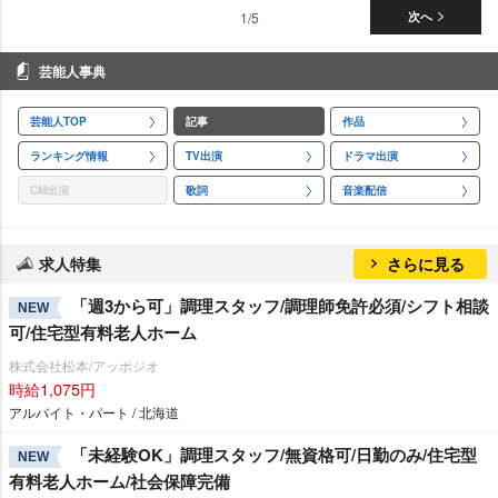
1/5
次へ
芸能人事典
芸能人TOP
記事
作品
ランキング情報
TV出演
ドラマ出演
CM出演
歌詞
音楽配信
求人特集
さらに見る
「週3から可」調理スタッフ/調理師免許必須/シフト相談
NEW
可/住宅型有料老人ホーム
株式会社松本/アッポジオ
時給1,075円
アルバイト・パート / 北海道
「未経験OK」調理スタッフ/無資格可/日勤のみ/住宅型
NEW
有料老人ホーム/社会保障完備