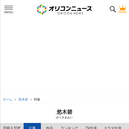
ホーム
悠木碧
特集
悠木碧
ゆうきあおい
芸能人TOP
記事
作品
ランキング
TV出演
ドラマ出演