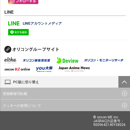
LINE
LINEアカウントメディア
PC版に切り替え
禁無断複写転載
クッキーの使用について
© oricon ME inc.
JASRAC許諾番号：
9009642140Y38026