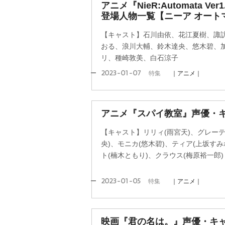
アニメ『NieR:Automata V
登場人物一覧【ニーア オート
【キャスト】石川由依、花江夏樹、諏
おる、浪川大輔、鈴木達央、悠木碧、
リ、種崎敦美、白石涼子
2023-01-07
特集
｜アニメ｜
アニメ『スパイ教室』声優・
【キャスト】リリィ(雨宮天)、グレーテ
央)、モニカ(悠木碧)、ティア(上坂すみ
ト(楠木ともり)、クラウス(梅原裕一郎)
2023-01-05
特集
｜アニメ｜
映画『君の名は。』声優・キ