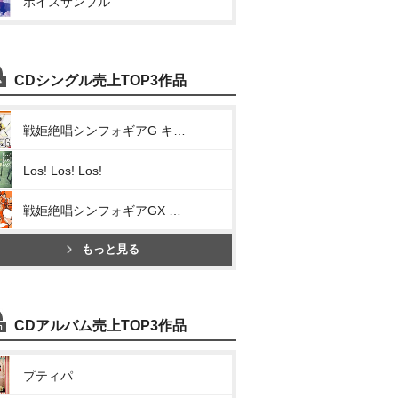
ボイスサンプル
CDシングル売上TOP3作品
戦姫絶唱シンフォギアG キャラクターソング2(正義を信じて、握り締めて)
Los! Los! Los!
戦姫絶唱シンフォギアGX キャラクターソング2(限界突破 G-beat)
もっと見る
CDアルバム売上TOP3作品
プティパ