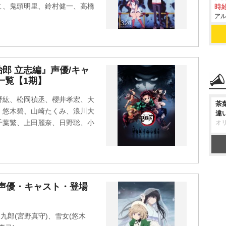
こ、鬼頭明里、鈴村健一、高橋
時給
アル
郎 立志編』声優/キャ
一覧【1期】
野紘、松岡禎丞、櫻井孝宏、大
茶
、悠木碧、山崎たくみ、浪川大
違
千葉繁、上田麗奈、日野聡、小
オ
2』声優・キャスト・登場
九郎(宮野真守)、雪女(悠木