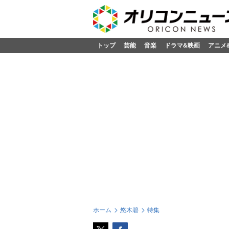
トップ
芸能
音楽
ドラマ&映画
アニメ
ホーム
悠木碧
特集