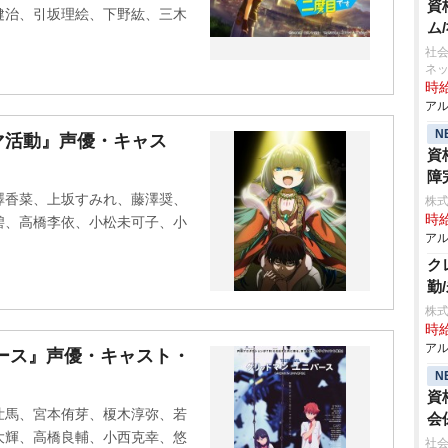
資
健治、引坂理絵、下野紘、三木
ム
社会
ネ
時給
アル
N
マ活動』声優・キャス
資
障
澤香菜、上坂すみれ、藤澤奨、
株式
時給
碧、高橋李依、小松未可子、小
アル
ク
勤
株式
時給
アル
ース』声優・キャスト・
N
資
壮馬、宮本侑芽、榎木淳弥、若
会
大輝、高橋良輔、小西克幸、悠
社会