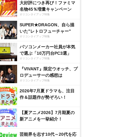
大好評につき再び！ファミマ
名物45％増量キャンペーン
オリコンタイアップ特集
SUPER★DRAGON、自ら描
いた”レトロフューチャー”
オリコンタイアップ特集
パソコンメーカー社員が本気
で選ぶ「10万円台PC3選」
オリコンタイアップ特集
『VIVANT』限定ウオッチ、プ
ロデューサーの感想は
オリコンタイアップ特集
2026年7月夏ドラマも、注目
作＆話題作が勢ぞろい！
【夏アニメ2026】7月期夏の
新アニメを一挙紹介！
芸能界を志す10代～20代を応