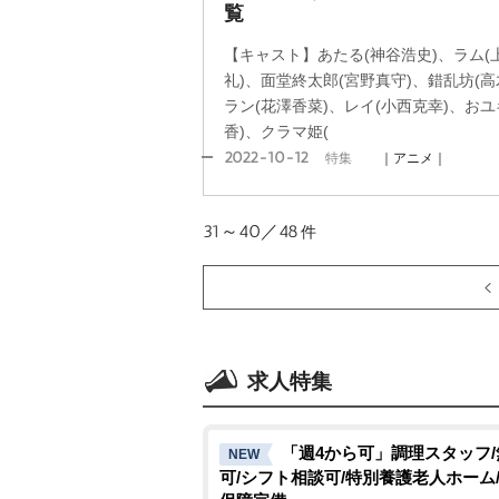
覧
【キャスト】あたる(神谷浩史)、ラム(
礼)、面堂終太郎(宮野真守)、錯乱坊(高
ラン(花澤香菜)、レイ(小西克幸)、おユ
香)、クラマ姫(
2022-10-12
特集
｜アニメ｜
31～40／48
件
求人特集
「週4から可」調理スタッフ
NEW
可/シフト相談可/特別養護老人ホーム