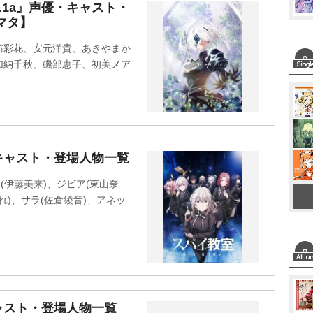
M
er1.1a』声優・キャスト・
マタ】
u
t
訪彩花、安元洋貴、あきやまか
e
加納千秋、磯部恵子、初美メア
キャスト・登場人物一覧
(伊藤美来)、ジビア(東山奈
れ)、サラ(佐倉綾音)、アネッ
ャスト・登場人物一覧