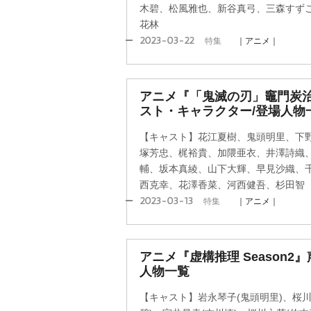
木碧、松風雅也、新谷真弓、三森すず
花林
2023-03-22
特集
｜アニメ｜
アニメ『「鬼滅の刃」竈門炭治
スト・キャラクター/登場人物
【キャスト】花江夏樹、鬼頭明里、下
塚芳忠、梶裕貴、加隈亜衣、井澤詩織
輔、坂本真綾、山下大輝、早見沙織、
西克幸、花澤香菜、河西健吾、杉田智
2023-03-13
特集
｜アニメ｜
アニメ『虚構推理 Season
人物一覧
【キャスト】岩永琴子(鬼頭明里)、桜川