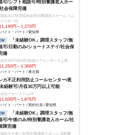
格可/シフト相談可/特別養護老人ホー
/社会保障完備
福祉法人慈雲福祉会/特別養護老人ホーム コム
ックスみづほ
1,140円～1,270円
バイト・パート / 愛知県
「未経験OK」調理スタッフ/無
EW
格可/日勤のみ/ショートステイ/社会保
完備
会社SOYOKAZE/稲城ケアセンターそよ風
1,250円～1,300円
バイト・パート / 東京都
レカ不正利用防止コールセンター/夜
/未経験可/月収30万円以上可能
会社ベルシステム24
1,500円～1,875円
バイト・パート / 契約社員 / 愛知県
「未経験OK」調理スタッフ/無
EW
格可/午後のみ/特別養護老人ホーム/社
保障完備
福祉法人孝仁会/特別養護老人ホーム 清和園