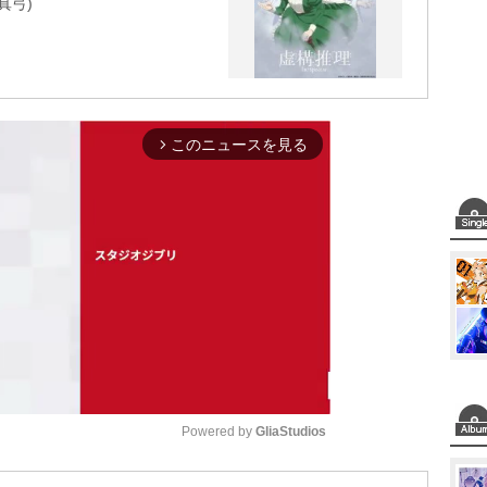
真弓)
このニュースを見る
arrow_forward_ios
Powered by 
GliaStudios