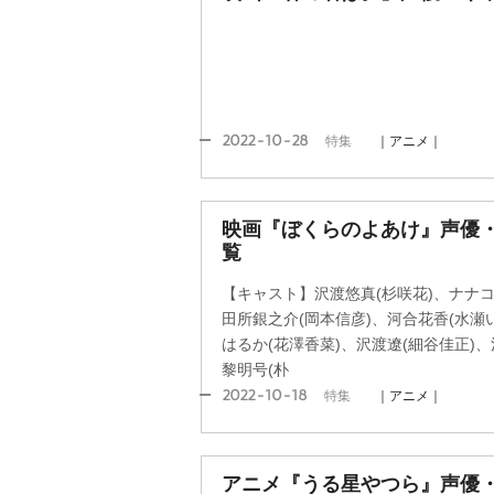
2022-10-28
特集
｜アニメ｜
映画『ぼくらのよあけ』声優
覧
【キャスト】沢渡悠真(杉咲花)、ナナコ
田所銀之介(岡本信彦)、河合花香(水瀬
はるか(花澤香菜)、沢渡遼(細谷佳正)
黎明号(朴
2022-10-18
特集
｜アニメ｜
アニメ『うる星やつら』声優