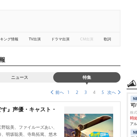
キング情報
TV出演
ドラマ出演
CM出演
歌詞
報
ニュース
特集
1
2
3
4
5
前へ
次へ
N
可
です』声優・キャスト・
株式
時給
アル
天野聡美、ファイルーズあい、
N
奈、明坂聡美、寺島拓篤、悠木