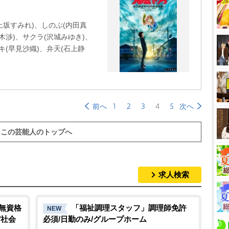
上坂すみれ)、しのぶ(内田真
木渉)、サクラ(沢城みゆき)、
キ(早見沙織)、弁天(石上静
1
2
3
4
5
前へ
次へ
この芸能人のトップへ
求人検索
/無資格
「福祉調理スタッフ」調理師免許
NEW
/社会
必須/日勤のみ/グループホーム