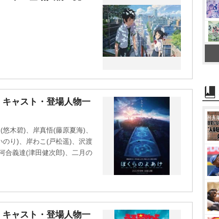
・キャスト・登場人物一
(悠木碧)、岸真悟(藤原夏海)、
いのり)、岸わこ(戸松遥)、沢渡
、河合義達(津田健次郎)、二月の
・キャスト・登場人物一