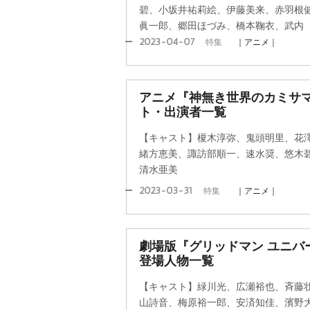
碧、小坂井祐莉絵、伊藤美来、赤羽根
眞一郎、郷田ほづみ、橋本鞠衣、武内
2023-04-07
特集
｜アニメ｜
アニメ『神無き世界のカミサ
ト・出演者一覧
【キャスト】榎木淳弥、鬼頭明里、花
緒方恵美、諏訪部順一、速水奨、悠木
清水亜美
2023-03-31
特集
｜アニメ｜
劇場版『グリッドマン ユニバ
登場人物一覧
【キャスト】緑川光、広瀬裕也、斉藤
山詩音、梅原裕一郎、安済知佳、濱野