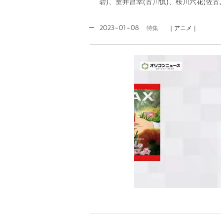
碧)、室井昌幸(古川慎)、桜川六花(佐古
2023-01-08
特集
｜アニメ｜