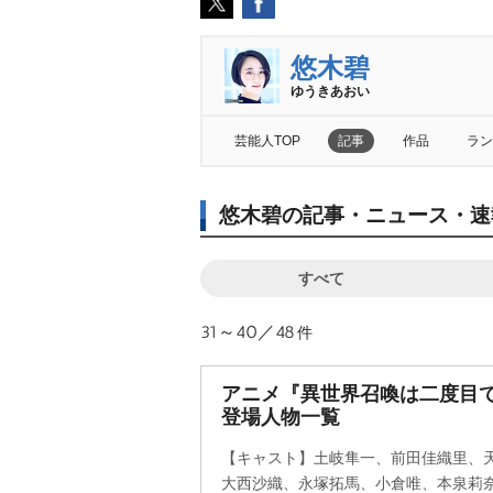
悠木碧
ゆうきあおい
芸能人TOP
記事
作品
ラン
悠木碧の記事・ニュース・速
すべて
31～40／48
件
アニメ『異世界召喚は二度目
登場人物一覧
【キャスト】土岐隼一、前田佳織里、
大西沙織、永塚拓馬、小倉唯、本泉莉