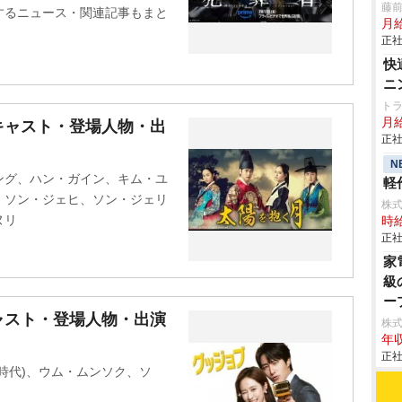
藤
するニュース・関連記事もまと
月
正社
快
ニ
ト
月給
キャスト・登場人物・出
正社
N
ング、ハン・ガイン、キム・ユ
軽作
、ソン・ジェヒ、ソン・ジェリ
株
ヌリ
時給
正社
家
級
ー
ャスト・登場人物・出演
株
年収
正社
時代)、ウム・ムンソク、ソ