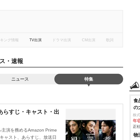
キング情報
TV出演
ドラマ出演
CM出演
歌詞
ス・速報
ニュース
特集
食
の
あらすじ・キャスト・出
株
年収
正社
を務めるAmazon Prime
物
演キャスト、あらすじ、放送日