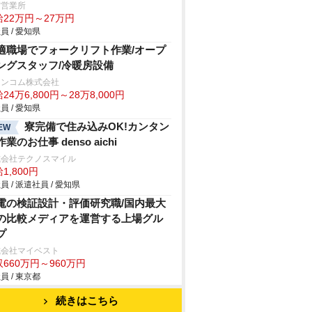
前営業所
給22万円～27万円
員 / 愛知県
適職場でフォークリフト作業/オープ
ングスタッフ/冷暖房設備
ランコム株式会社
24万6,800円～28万8,000円
員 / 愛知県
寮完備で住み込みOK!カンタン
EW
業のお仕事 denso aichi
式会社テクノスマイル
1,800円
員 / 派遣社員 / 愛知県
電の検証設計・評価研究職/国内最大
の比較メディアを運営する上場グル
プ
式会社マイベスト
660万円～960万円
員 / 東京都
続きはこちら