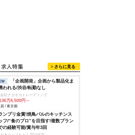
さらに見る
「企画開発」企画から製品化ま
EW
携われる/渋谷/転勤なし
式会社ナガオカトレーディング
36万6,500円～
員 / 東京都
ランプリ金賞!焼鳥バルのキッチンス
ッフ/“食のプロ”を目指す!複数ブラン
での経験可能/賞与年3回
だきコッコちゃん 宮の沢店