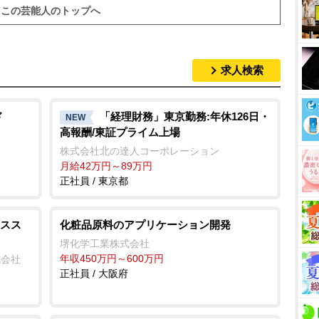
u
この芸能人のトップへ
t
e
求人検索
ド
「経理財務」東京勤務:年休126日・
NEW
高報酬/東証プライム上場
株式会社北の達人コーポレーション
月給42万円～89万円
正社員 / 東京都
スス
化粧品原料のアプリケーション開発
堺化学工業株式会社
年収450万円～600万円
式会社
正社員 / 大阪府