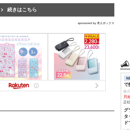
続きはこちら
sponsored by 求人ボックス
N
で
株
月給
正社
グ
タ
ド
いた