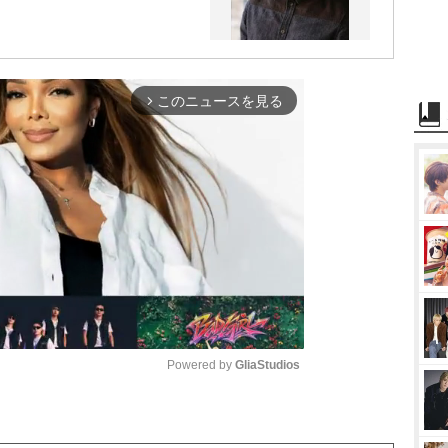
このニュースを見る
arrow_forward_ios
Powered by 
GliaStudios
M