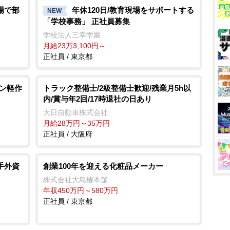
場で部
年休120日/教育現場をサポートする
NEW
「学校事務」 正社員募集
学校法人三幸学園
月給23万3,100円～
正社員 / 東京都
タン軽作
トラック整備士/2級整備士歓迎/残業月5h以
内/賞与年2回/17時退社の日あり
大日自動車株式会社
月給28万円～35万円
正社員 / 大阪府
手外資
創業100年を迎える化粧品メーカー
株式会社大島椿本舗
年収450万円～580万円
正社員 / 東京都