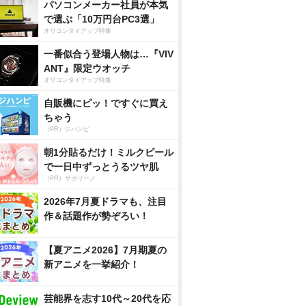
パソコンメーカー社員が本気
で選ぶ「10万円台PC3選」
オリコンタイアップ特集
一番似合う登場人物は…『VIV
ANT』限定ウオッチ
オリコンタイアップ特集
自販機にピッ！ですぐに買え
ちゃう
（PR）ジハンピ
朝1分貼るだけ！ミルクピール
で一日中ずっとうるツヤ肌
（PR）サボリーノ
2026年7月夏ドラマも、注目
作＆話題作が勢ぞろい！
【夏アニメ2026】7月期夏の
新アニメを一挙紹介！
芸能界を志す10代～20代を応