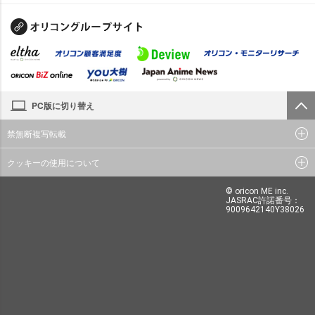
PC版に切り替え
禁無断複写転載
クッキーの使用について
© oricon ME inc.
JASRAC許諾番号：
9009642140Y38026