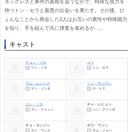
ネックレスと事件の真相を追うなかで、特殊な視力を
持つトン・セラと最悪の出会いを果たす。その後、ひ
ょんなことから再会した2人はお互いの素性や特殊能力
を知り、手を組んで共に捜査を進めるが…。
キャスト
チョン・イル
ユリ
ウン・ソヌ
トン・セラ
役
役
ウム・ムンソク
ソン・サンウン
ヤン・ジンモ
サ・ヒナ
役
役
ユン・ソヌ
チャ・レヒョン
カン・テジュン
ハン・グァンギ
役
役
チョ・ヨンジン
ホウ・ウジン
カン・ワンス
キム・ジェハ
役
役