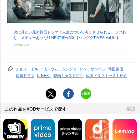
次に見たい最新韓国ドラマ！人生について考えさせられる…ラブあ
りコメディーありなU-NEXT新作3選【ハングクTIMES Vol.91】
2023-02-10
チョン・イル
ユリ
ウム・ムンソク
ソン・サンウン
韓国俳優
韓国ドラマ
U-NEXT
映画キャスト紹介
韓国ドラマキャスト紹介
この作品をVODサービスで探す