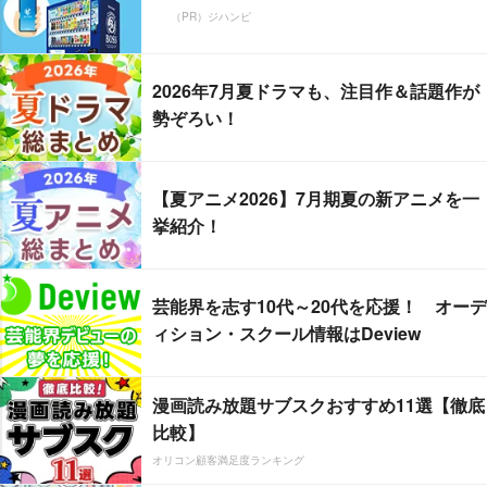
（PR）ジハンピ
2026年7月夏ドラマも、注目作＆話題作が
勢ぞろい！
【夏アニメ2026】7月期夏の新アニメを一
挙紹介！
芸能界を志す10代～20代を応援！ オーデ
ィション・スクール情報はDeview
漫画読み放題サブスクおすすめ11選【徹底
比較】
オリコン顧客満足度ランキング