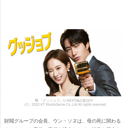
『グッジョブ』U-NEXT独占配信中
（C）2022 KT StudioGenie Co.,Ltd All rights reserved
財閥グループの会長、ウン・ソヌは、母の死に関わる