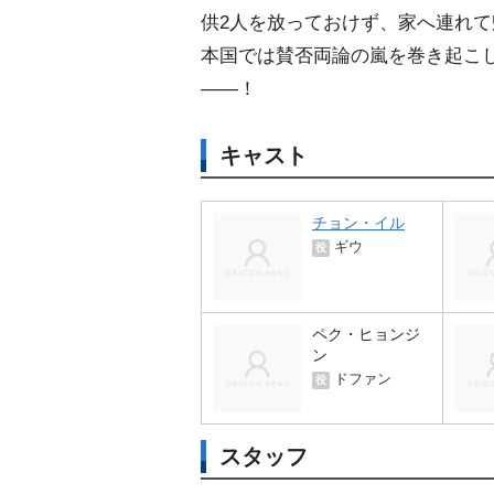
供2人を放っておけず、家へ連れ
本国では賛否両論の嵐を巻き起こ
――！
キャスト
チョン・イル
ギウ
役
ペク・ヒョンジ
ン
ドファン
役
スタッフ