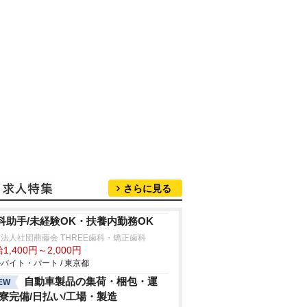
さらに見る
科助手/未経験OK・扶養内勤務OK
法人社団萠藤会 THREE歯科・矯正歯科
1,400円～2,000円
バイト・パート / 東京都
自動車製品の集荷・梱包・運
EW
/寮完備/日払い/工場・製造