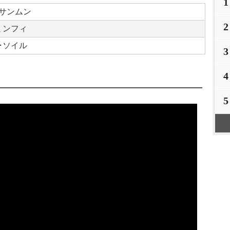
1
サンムン
2
ミンフィ
･ソイル
3
4
5