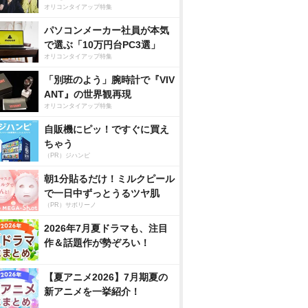
オリコンタイアップ特集
パソコンメーカー社員が本気
で選ぶ「10万円台PC3選」
オリコンタイアップ特集
「別班のよう」腕時計で『VIV
ANT』の世界観再現
オリコンタイアップ特集
自販機にピッ！ですぐに買え
ちゃう
（PR）ジハンピ
朝1分貼るだけ！ミルクピール
で一日中ずっとうるツヤ肌
（PR）サボリーノ
2026年7月夏ドラマも、注目
作＆話題作が勢ぞろい！
【夏アニメ2026】7月期夏の
新アニメを一挙紹介！