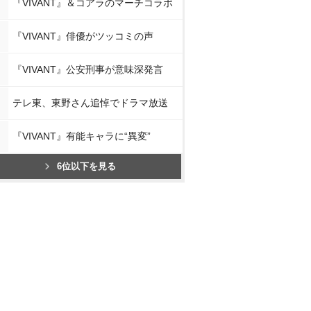
『VIVANT』＆コアラのマーチコラボ
『VIVANT』俳優がツッコミの声
『VIVANT』公安刑事が意味深発言
テレ東、東野さん追悼でドラマ放送
『VIVANT』有能キャラに“異変”
6位以下を見る