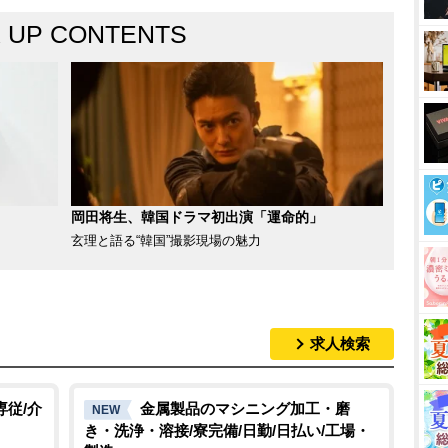
K UP CONTENTS
岡田将生、韓国ドラマ初出演「運命的」
玄理と語る“韓国”撮影現場の魅力
求人検索
専従/介
金属製品のマシニング加工・磨
NEW
き・洗浄・溶接/寮完備/日勤/日払い/工場・