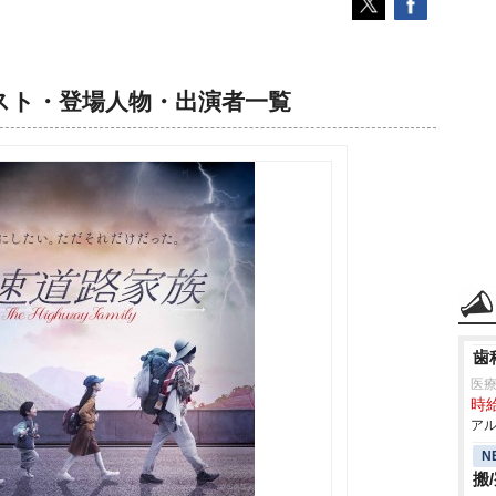
スト・登場人物・出演者一覧
歯
医療
時給
アル
N
搬