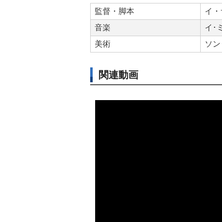
監督・脚本
イ・
音楽
イ･
美術
ソン
関連動画