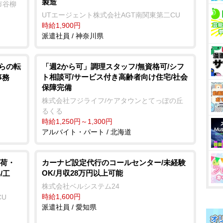
製造
市谷柳
UTエージェント株式会社AGT南関東第二CU
時給1,900円
派遣社員 / 神奈川県
からの転
「週2から可」調理スタッフ/無資格可/シフ
ト相談可/サービス付き高齢者向け住宅/社会
事務
保障完備
株式会社フジライフ/ケアタウンとてっぽの丘
るくる
時給1,250円～1,300円
アルバイト・パート / 北海道
荷・
カーナビ設定代行のコールセンター/未経験
OK/月収28万円以上可能
/工
株式会社ベルシステム24
時給1,600円
CU
派遣社員 / 愛知県