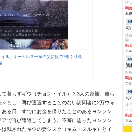
UT
時給
派遣
N
可
社会
園
時給
アル
・イル、ホームレス一家の父親役で7年ぶり映
N
編
資
医療
時給
アル
N
して暮らすギウ（チョン・イル）と3人の家族。彼ら
可
転々とし、再び遭遇することのない訪問者に2万ウォ
株
ー 
。ある日、すでにお金を借りたことのあるヨンソン
時給
リアで再び遭遇してしまう。不審に思ったヨンソン
アル
ンは残されたギウの妻ジスク（キム・スルギ）と子