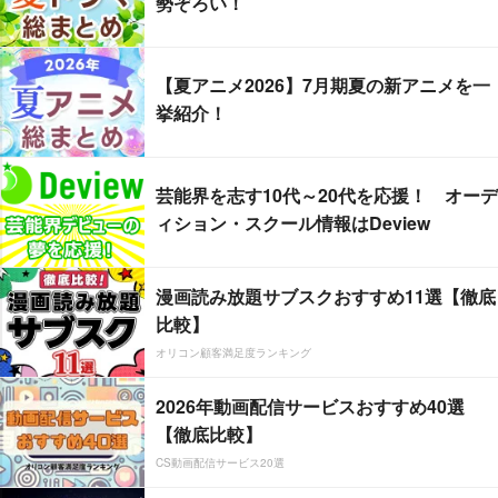
勢ぞろい！
【夏アニメ2026】7月期夏の新アニメを一
挙紹介！
芸能界を志す10代～20代を応援！ オーデ
ィション・スクール情報はDeview
漫画読み放題サブスクおすすめ11選【徹底
比較】
オリコン顧客満足度ランキング
2026年動画配信サービスおすすめ40選
【徹底比較】
CS動画配信サービス20選