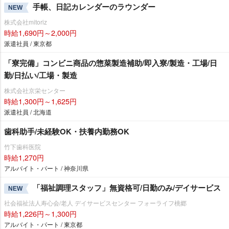
手帳、日記カレンダーのラウンダー
NEW
株式会社mitoriz
時給1,690円～2,000円
派遣社員 / 東京都
「寮完備」コンビニ商品の惣菜製造補助/即入寮/製造・工場/日
勤/日払い/工場・製造
株式会社京栄センター
時給1,300円～1,625円
派遣社員 / 北海道
歯科助手/未経験OK・扶養内勤務OK
竹下歯科医院
時給1,270円
アルバイト・パート / 神奈川県
「福祉調理スタッフ」無資格可/日勤のみ/デイサービス
NEW
社会福祉法人寿心会/老人 デイサービスセンター フォーライフ桃郷
時給1,226円～1,300円
アルバイト・パート / 東京都