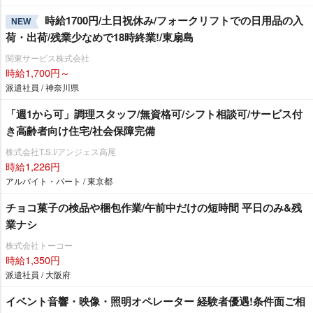
時給1700円/土日祝休み/フォークリフトでの日用品の入
NEW
荷・出荷/残業少なめで18時終業!/東扇島
関東サービス株式会社
時給1,700円～
派遣社員 / 神奈川県
「週1から可」調理スタッフ/無資格可/シフト相談可/サービス付
き高齢者向け住宅/社会保障完備
株式会社T.S.I/アンジェス高尾
時給1,226円
アルバイト・パート / 東京都
チョコ菓子の検品や梱包作業/午前中だけの短時間 平日のみ&残
業ナシ
株式会社トーコー
時給1,350円
派遣社員 / 大阪府
イベント音響・映像・照明オペレーター 経験者優遇!条件面ご相