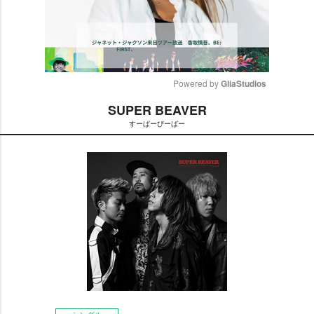
Powered by 
GliaStudios
SUPER BEAVER
M
すーぱーびーばー
u
t
e
シングル