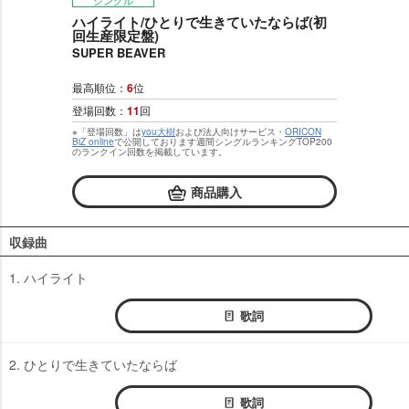
ハイライト/ひとりで生きていたならば(初
回生産限定盤)
SUPER BEAVER
最高順位：
6
位
登場回数：
11
回
※「登場回数」は
you大樹
および法人向けサービス・
ORICON
BiZ online
で公開しております週間シングルランキングTOP200
のランクイン回数を掲載しています。
商品購入
収録曲
1. ハイライト
歌詞
2. ひとりで生きていたならば
歌詞