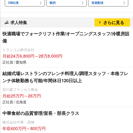
CM出演
歌詞
音楽配信
求人特集
さらに見る
快適職場でフォークリフト作業/オープニングスタッフ/冷暖房設
備
トランコム株式会社
月給24万6,800円～28万8,000円
正社員 / 愛知県
結婚式場レストランのフレンチ料理人/調理スタッフ・本格フレ
ンチ体験勤務も可能/年間休日120日以上
宮の森フランセス教会
月給25万円～26万円
正社員 / 北海道
中華食材の品質管理/室長・部長クラス
株式会社中華・高橋
年収600万円～800万円