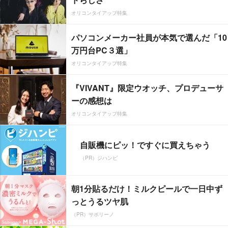
オリコンタイアップ特集
パソコンメーカー社員が本気で選んだ「10
万円台PC３選」
オリコンタイアップ特集
『VIVANT』限定ウオッチ、プロデューサ
ーの感想は
オリコンタイアップ特集
自販機にピッ！ですぐに買えちゃう
（PR）ジハンピ
朝1分貼るだけ！ミルクピールで一日中ず
っとうるツヤ肌
（PR）サボリーノ