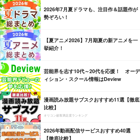
2026年7月夏ドラマも、注目作＆話題作が
勢ぞろい！
【夏アニメ2026】7月期夏の新アニメを一
挙紹介！
芸能界を志す10代～20代を応援！ オーデ
ィション・スクール情報はDeview
漫画読み放題サブスクおすすめ11選【徹底
比較】
オリコン顧客満足度ランキング
2026年動画配信サービスおすすめ40選
【徹底比較】