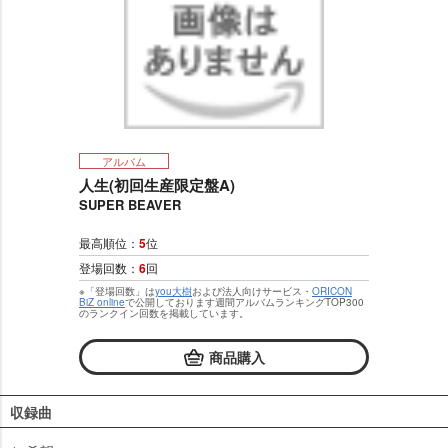
アルバム
人生(初回生産限定盤A)
SUPER BEAVER
最高順位：
5
位
登場回数：
6
回
※「登場回数」は
you大樹
および法人向けサービス・
ORICON
BiZ online
で公開しております週間アルバムランキングTOP300
のランクイン回数を掲載しています。
商品購入
収録曲