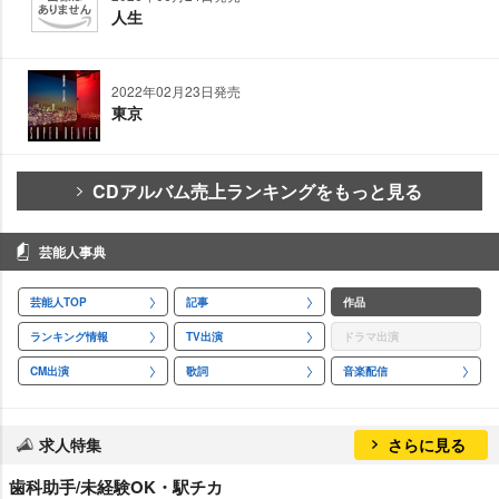
人生
2022年02月23日発売
東京
CDアルバム売上ランキングをもっと見る
芸能人事典
芸能人TOP
記事
作品
ランキング情報
TV出演
ドラマ出演
CM出演
歌詞
音楽配信
求人特集
さらに見る
歯科助手/未経験OK・駅チカ