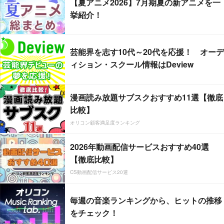
【夏アニメ2026】7月期夏の新アニメを一
挙紹介！
芸能界を志す10代～20代を応援！ オーデ
ィション・スクール情報はDeview
漫画読み放題サブスクおすすめ11選【徹底
比較】
オリコン顧客満足度ランキング
2026年動画配信サービスおすすめ40選
【徹底比較】
CS動画配信サービス20選
毎週の音楽ランキングから、ヒットの推移
をチェック！