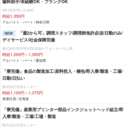
歯科助手/未経験OK・ブランクOK
MK DENTAL CLINIC
時給1,350円
アルバイト・パート / 神奈川県
「週2から可」調理スタッフ/調理師免許必須/日勤のみ/
NEW
デイサービス/社会保障完備
株式会社SOYOKAZE/岩倉ケアセンターそよ風
時給1,200円～1,350円
アルバイト・パート / 愛知県
「寮完備」食品の製造加工/原料投入・梱包/即入寮/製造・工場/
日勤/日払い
株式会社京栄センター
時給1,100円～1,375円
派遣社員 / 北海道
「寮完備」産業用プリンター部品インクジェットヘッド組立/即
入寮/製造・工場/工場・製造
株式会社京栄センター