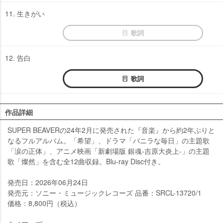
11. 生きがい
歌詞
12. 告白
歌詞
作品詳細
SUPER BEAVERの24年2月に発売された『音楽』から約2年ぶりと
なるフルアルバム。「希望」、ドラマ「バニラな毎日」の主題歌
「涙の正体」、アニメ映画「新劇場版 銀魂-吉原大炎上-」の主題
歌「燦然」を含む全12曲収録。Blu-ray Disc付き。
発売日：2026年06月24日
発売元：ソニー・ミュージックレコーズ 品番：SRCL-13720/1
価格：8,800円（税込）