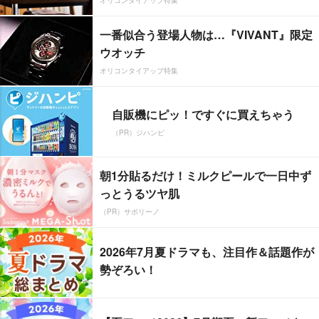
一番似合う登場人物は…『VIVANT』限定
ウオッチ
オリコンタイアップ特集
自販機にピッ！ですぐに買えちゃう
（PR）ジハンピ
朝1分貼るだけ！ミルクピールで一日中ず
っとうるツヤ肌
（PR）サボリーノ
2026年7月夏ドラマも、注目作＆話題作が
勢ぞろい！