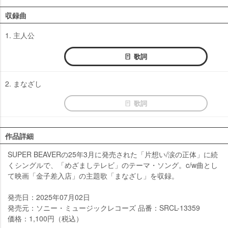
収録曲
1. 主人公
歌詞
2. まなざし
歌詞
作品詳細
SUPER BEAVERの25年3月に発売された「片想い/涙の正体」に続
くシングルで、「めざましテレビ」のテーマ・ソング。c/w曲とし
て映画「金子差入店」の主題歌「まなざし」を収録。
発売日：2025年07月02日
発売元：ソニー・ミュージックレコーズ 品番：SRCL-13359
価格：1,100円（税込）