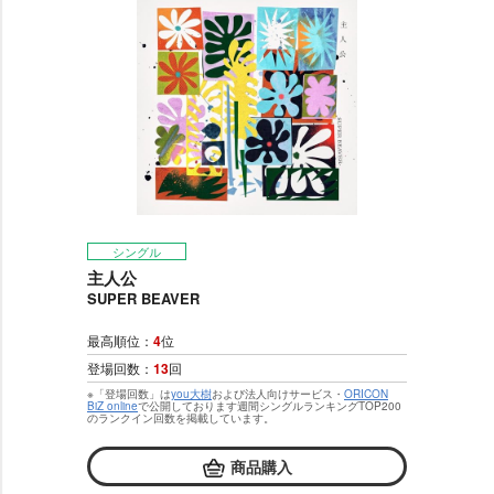
シングル
主人公
SUPER BEAVER
最高順位：
4
位
登場回数：
13
回
※「登場回数」は
you大樹
および法人向けサービス・
ORICON
BiZ online
で公開しております週間シングルランキングTOP200
のランクイン回数を掲載しています。
商品購入