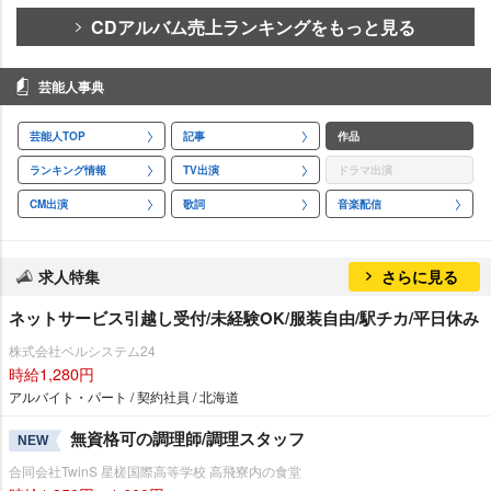
CDアルバム売上ランキングをもっと見る
芸能人事典
芸能人TOP
記事
作品
ランキング情報
TV出演
ドラマ出演
CM出演
歌詞
音楽配信
求人特集
さらに見る
ネットサービス引越し受付/未経験OK/服装自由/駅チカ/平日休み
株式会社ベルシステム24
時給1,280円
アルバイト・パート / 契約社員 / 北海道
無資格可の調理師/調理スタッフ
NEW
合同会社TwinS 星槎国際高等学校 高飛寮内の食堂