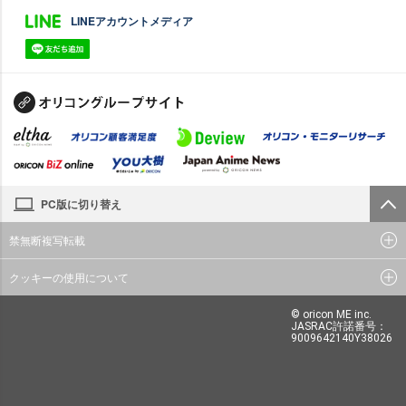
LINEアカウントメディア
PC版に切り替え
禁無断複写転載
クッキーの使用について
© oricon ME inc.
JASRAC許諾番号：
9009642140Y38026