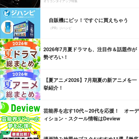
オリコンタイアップ特集
自販機にピッ！ですぐに買えちゃう
（PR）ジハンピ
2026年7月夏ドラマも、注目作＆話題作が
勢ぞろい！
【夏アニメ2026】7月期夏の新アニメを一
挙紹介！
芸能界を志す10代～20代を応援！ オーデ
ィション・スクール情報はDeview
漫画読み放題サブスクおすすめ11選【徹底