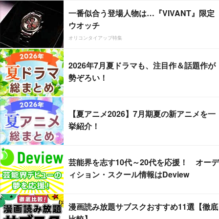
一番似合う登場人物は…『VIVANT』限定
ウオッチ
オリコンタイアップ特集
2026年7月夏ドラマも、注目作＆話題作が
勢ぞろい！
【夏アニメ2026】7月期夏の新アニメを一
挙紹介！
芸能界を志す10代～20代を応援！ オーデ
ィション・スクール情報はDeview
漫画読み放題サブスクおすすめ11選【徹底
比較】