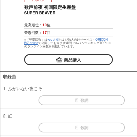
歓声前夜 初回限定生産盤
SUPER BEAVER
最高順位：
10
位
登場回数：
17
回
※「登場回数」は
you大樹
および法人向けサービス・
ORICON
BiZ online
で公開しております週間アルバムランキングTOP300
のランクイン回数を掲載しています。
商品購入
収録曲
1. ふがいない夜こそ
歌詞
2. 虹
歌詞