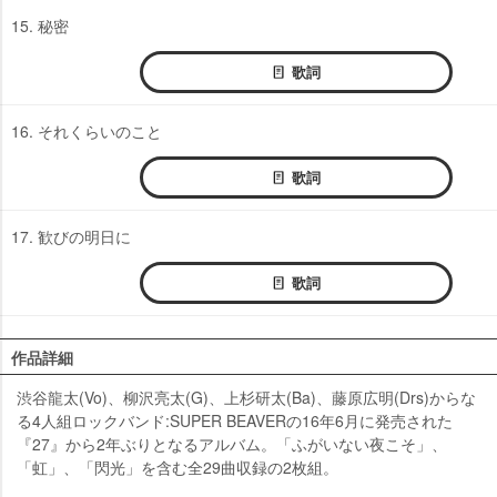
15. 秘密
歌詞
16. それくらいのこと
歌詞
17. 歓びの明日に
歌詞
作品詳細
渋谷龍太(Vo)、柳沢亮太(G)、上杉研太(Ba)、藤原広明(Drs)からな
る4人組ロックバンド:SUPER BEAVERの16年6月に発売された
『27』から2年ぶりとなるアルバム。「ふがいない夜こそ」、
「虹」、「閃光」を含む全29曲収録の2枚組。