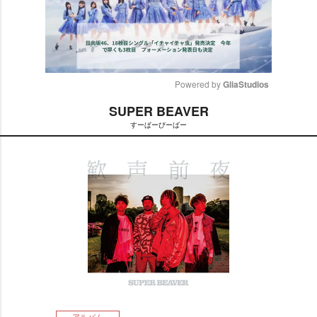
Powered by 
GliaStudios
SUPER BEAVER
M
すーぱーびーばー
u
t
e
アルバム