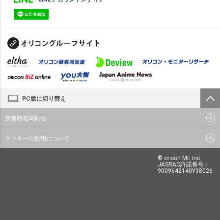
PC版に切り替え
禁無断複写転載
クッキーの使用について
© oricon ME inc.
JASRAC許諾番号：
9009642140Y38026