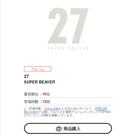
アルバム
27
SUPER BEAVER
最高順位：
10
位
登場回数：
12
回
※「登場回数」は
you大樹
および法人向けサービス・
ORICON
BiZ online
で公開しております週間アルバムランキングTOP300
のランクイン回数を掲載しています。
商品購入