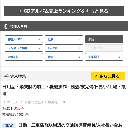
CDアルバム売上ランキングをもっと見る
芸能人事典
芸能人TOP
記事
作品
ランキング情報
TV出演
ドラマ出演
CM出演
歌詞
音楽配信
求人特集
さらに見る
日用品・消費財の加工・機械操作・検査/寮完備/日払い/工場・製
造
UTエージェント株式会社AGT東海第一CU
時給1,350円
派遣社員 / 愛知県
日勤・二重橋前駅周辺の交通誘導警備員/入社祝い金あ
NEW