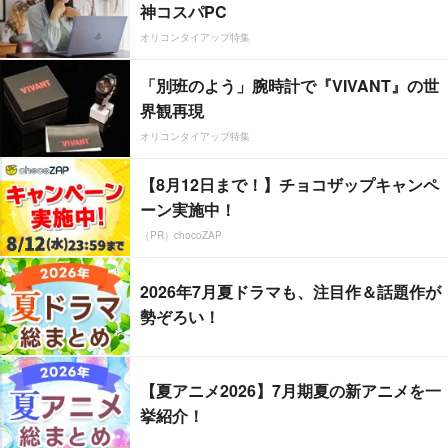
神コスパPC
オリコンタイアップ特集
「別班のよう」腕時計で『VIVANT』の世
界観再現
オリコンタイアップ特集
【8月12日まで！】チョコザップキャンペ
ーン実施中！
（PR）chocoZAP
2026年7月夏ドラマも、注目作＆話題作が
勢ぞろい！
【夏アニメ2026】7月期夏の新アニメを一
挙紹介！