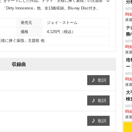
と”をテーマにした作品。ドラマ「王様に捧ぐ薬指」の主題歌「D
分
、「Dirty Innocence」他、全13曲収録。Blu-ray Disc付き。
WD
時給
派遣
発売元
ジェイ・ストーム
テ
価格
4,125円（税込）
務
王様に捧ぐ薬指」主題歌 他
WD
時給
派遣
培
収録曲
ー
WD
時給
歌詞
派遣
大
検
歌詞
WD
時給
派遣
歌詞