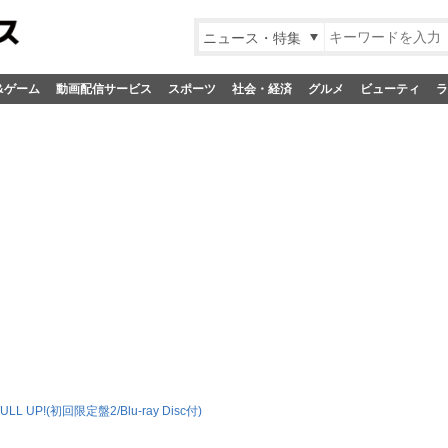
ニュース・特集
&ゲーム
動画配信サービス
スポーツ
社会・経済
グルメ
ビューティ
ラ
ULL UP!(初回限定盤2/Blu-ray Disc付)