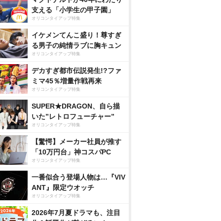
支える「小学生の甲子園」
オリコンタイアップ特集
イケメンてんこ盛り！尊すぎ
る男子の純情ラブに胸キュン
オリコンタイアップ特集
デカすぎ都市伝説発生!?ファ
ミマ45％増量作戦再来
オリコンタイアップ特集
SUPER★DRAGON、自ら描
いた”レトロフューチャー”
オリコンタイアップ特集
【驚愕】メーカー社員が推す
「10万円台」神コスパPC
オリコンタイアップ特集
一番似合う登場人物は…『VIV
ANT』限定ウオッチ
オリコンタイアップ特集
2026年7月夏ドラマも、注目