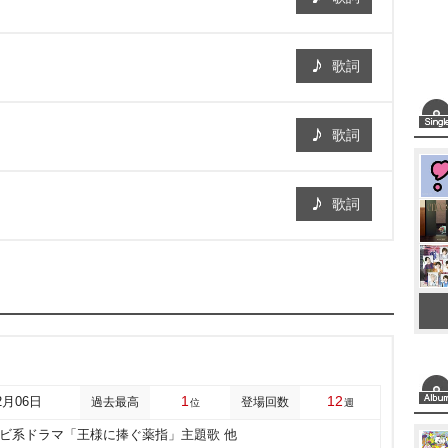
歌詞
歌詞
歌詞
1
12
2月06日
過去最高
登場回数
位
週
レビ系ドラマ「王様に捧ぐ薬指」主題歌 他