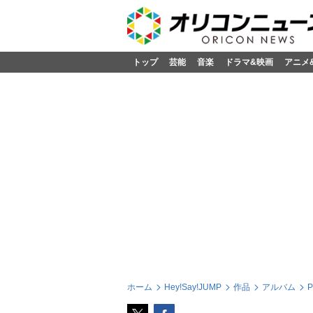
トップ
芸能
音楽
ドラマ&映画
アニメ
ホーム
Hey!Say!JUMP
作品
アルバム
P