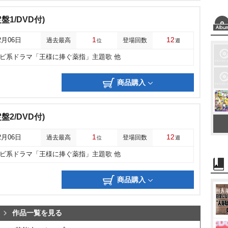
定盤1/DVD付)
1
12
2月06日
過去最高
登場回数
位
週
レビ系ドラマ「王様に捧ぐ薬指」主題歌 他
商品購入
定盤2/DVD付)
1
12
2月06日
過去最高
登場回数
位
週
レビ系ドラマ「王様に捧ぐ薬指」主題歌 他
商品購入
作品一覧を見る