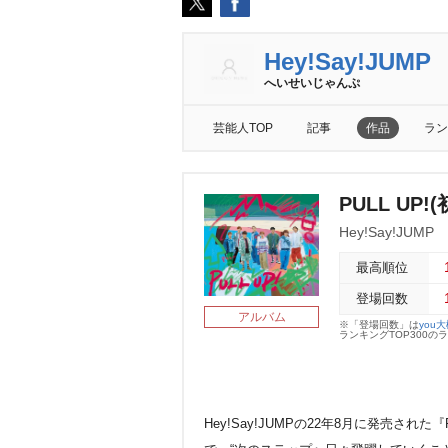
Hey!Say!JUMP
へいせいじゃんぷ
芸能人TOP
記事
作品
ラン
PULL UP!(
Hey!Say!JUMP
最高順位
登場回数
アルバム
※「登場回数」は
you
ランキングTOP300
Hey!Say!JUMPの22年8月に発売され