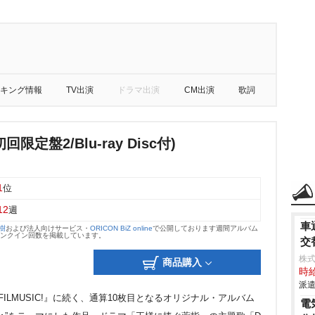
キング情報
TV出演
ドラマ出演
CM出演
歌詞
初回限定盤2/Blu-ray Disc付)
1
位
12
週
車
大樹
および法人向けサービス・
ORICON BiZ online
で公開しております週間アルバム
のランクイン回数を掲載しています。
交
株
商品購入
時給
派遣
た『FILMUSIC!』に続く、通算10枚目となるオリジナル・アルバム
電