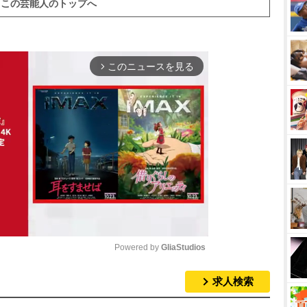
この芸能人のトップへ
このニュースを見る
arrow_forward_ios
Powered by 
GliaStudios
求人検索
M
u