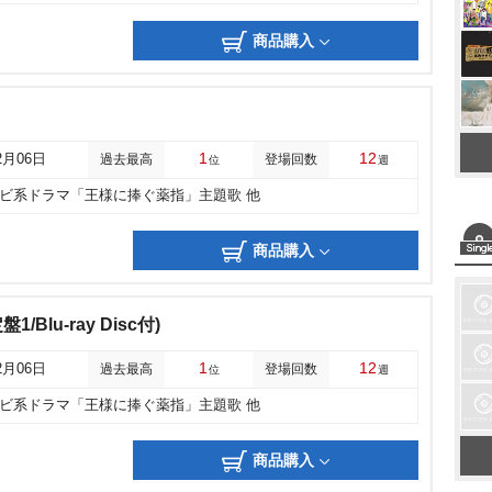
商品購入
1
12
2月06日
過去最高
登場回数
位
週
レビ系ドラマ「王様に捧ぐ薬指」主題歌 他
商品購入
1/Blu-ray Disc付)
1
12
2月06日
過去最高
登場回数
位
週
レビ系ドラマ「王様に捧ぐ薬指」主題歌 他
商品購入