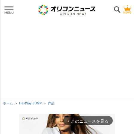
ホーム
Hey!Say!JUMP
作品
このニュースを見る
arrow_forward_ios