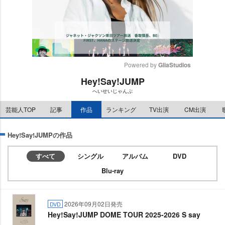
Powered by 
GliaStudios
Hey!Say!JUMP
M
へいせいじゃんぷ
u
t
芸能人TOP
記事
作品
ランキング
TV出演
CM出演
e
Hey!Say!JUMPの作品
すべて
シングル
アルバム
DVD
Blu-ray
2026年09月02日発売
DVD
Hey!Say!JUMP DOME TOUR 2025-2026 S say