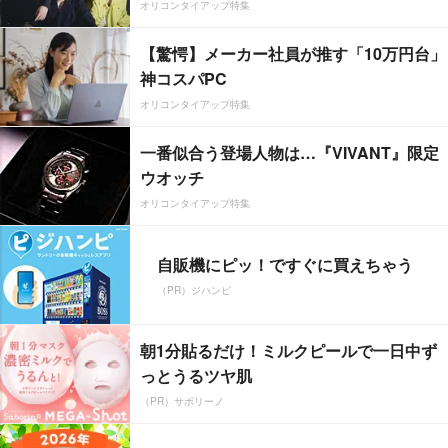
オリコンタイアップ特集
【驚愕】メーカー社員が推す「10万円台」
神コスパPC
オリコンタイアップ特集
一番似合う登場人物は…『VIVANT』限定
ウオッチ
オリコンタイアップ特集
自販機にピッ！ですぐに買えちゃう
（PR）ジハンピ
朝1分貼るだけ！ミルクピールで一日中ず
っとうるツヤ肌
（PR）サボリーノ