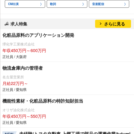
CM出演
歌詞
音楽配信
求人特集
さらに見る
化粧品原料のアプリケーション開発
堺化学工業株式会社
年収450万円～600万円
正社員 / 大阪府
物流倉庫内の管理者
名古屋営業所
月給22万円～
正社員 / 愛知県
機能性素材・化粧品原料の特許知財担当
オリザ油化株式会社
年収450万円～550万円
正社員 / 愛知県
未経験/トヨタ自動車 上郷工場で部品の運搬作業/tutumi