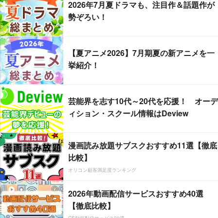
2026年7月夏ドラマも、注目作＆話題作が
勢ぞろい！
【夏アニメ2026】7月期夏の新アニメを一
挙紹介！
芸能界を志す10代～20代を応援！ オーデ
ィション・スクール情報はDeview
漫画読み放題サブスクおすすめ11選【徹底
比較】
オリコン顧客満足度ランキング
2026年動画配信サービスおすすめ40選
【徹底比較】