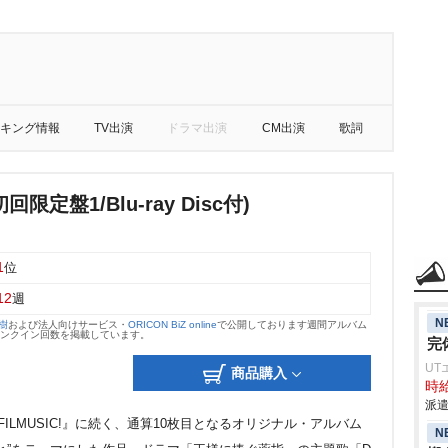
キング情報
TV出演
ドラマ出演
CM出演
歌詞
初回限定盤1/Blu-ray Disc付)
1
位
12
週
N
大樹
および法人向けサービス・
ORICON BiZ online
で公開しております週間アルバム
のランクイン回数を掲載しています。
完
UT
商品購入
時給
派遣
た『FILMUSIC!』に続く、通算10枚目となるオリジナル・アルバム
N