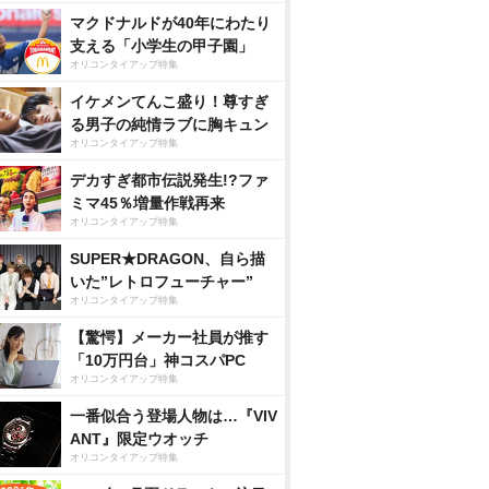
マクドナルドが40年にわたり
支える「小学生の甲子園」
オリコンタイアップ特集
イケメンてんこ盛り！尊すぎ
る男子の純情ラブに胸キュン
オリコンタイアップ特集
デカすぎ都市伝説発生!?ファ
ミマ45％増量作戦再来
オリコンタイアップ特集
SUPER★DRAGON、自ら描
いた”レトロフューチャー”
オリコンタイアップ特集
【驚愕】メーカー社員が推す
「10万円台」神コスパPC
オリコンタイアップ特集
一番似合う登場人物は…『VIV
ANT』限定ウオッチ
オリコンタイアップ特集