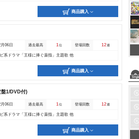
商品購入
1
12
2月06日
過去最高
登場回数
位
週
レビ系ドラマ「王様に捧ぐ薬指」主題歌 他
商品購入
定盤1/DVD付)
1
12
2月06日
過去最高
登場回数
位
週
レビ系ドラマ「王様に捧ぐ薬指」主題歌 他
商品購入