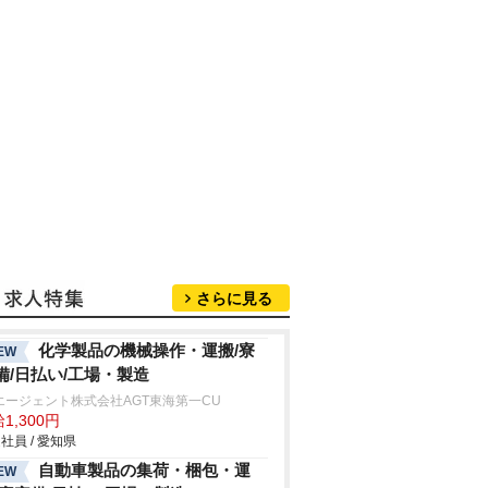
さらに見る
化学製品の機械操作・運搬/寮
EW
備/日払い/工場・製造
エージェント株式会社AGT東海第一CU
1,300円
社員 / 愛知県
自動車製品の集荷・梱包・運
EW