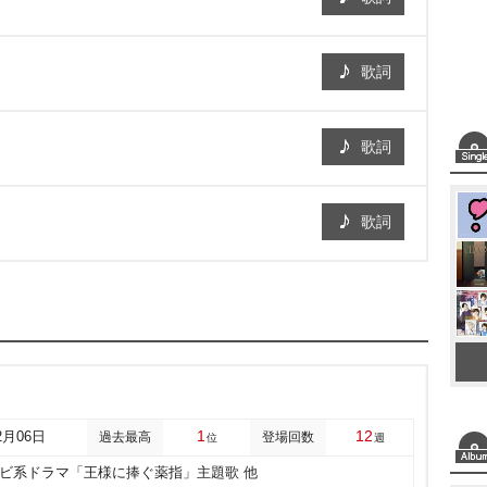
歌詞
歌詞
歌詞
1
12
2月06日
過去最高
登場回数
位
週
レビ系ドラマ「王様に捧ぐ薬指」主題歌 他