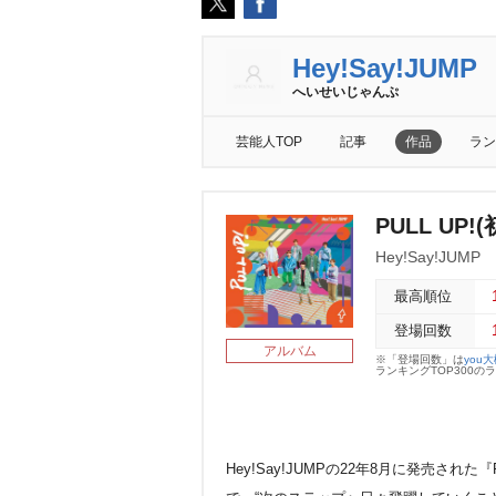
Hey!Say!JUMP
へいせいじゃんぷ
芸能人TOP
記事
作品
ラン
PULL UP!(
Hey!Say!JUMP
最高順位
登場回数
アルバム
※「登場回数」は
you
ランキングTOP300
Hey!Say!JUMPの22年8月に発売され