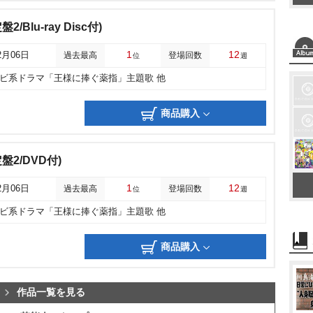
2/Blu-ray Disc付)
1
12
2月06日
過去最高
登場回数
位
週
レビ系ドラマ「王様に捧ぐ薬指」主題歌 他
商品購入
定盤2/DVD付)
1
12
2月06日
過去最高
登場回数
位
週
レビ系ドラマ「王様に捧ぐ薬指」主題歌 他
商品購入
作品一覧を見る