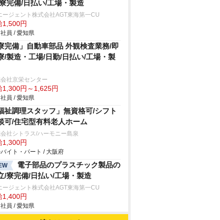
/寮完備/日払い/工場・製造
エージェント株式会社AGT東海第一CU
1,500円
社員 / 愛知県
寮完備」自動車部品 外観検査業務/即
寮/製造・工場/日勤/日払い/工場・製
式会社京栄センター
1,300円～1,625円
社員 / 愛知県
福祉調理スタッフ」無資格可/シフト
談可/住宅型有料老人ホーム
会社シトラス/ハーモニー島泉
1,300円
バイト・パート / 大阪府
電子部品のプラスチック製品の
EW
立/寮完備/日払い/工場・製造
エージェント株式会社AGT東海第一CU
1,400円
社員 / 愛知県