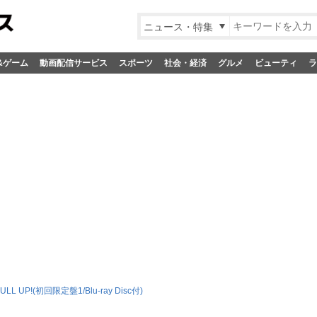
ニュース・特集
&ゲーム
動画配信サービス
スポーツ
社会・経済
グルメ
ビューティ
ラ
ULL UP!(初回限定盤1/Blu-ray Disc付)