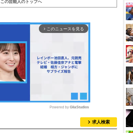
この芸能人のトップへ
このニュースを見る
arrow_forward_ios
Powered by 
GliaStudios
求人検索
M
u