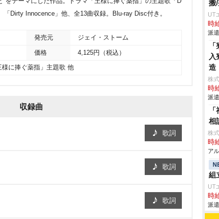
と”をテーマにした作品。ドラマ「王様に捧ぐ薬指」の主題歌「D
搬
、「Dirty Innocence」他、全13曲収録。Blu-ray Disc付き。
UT
時給
派遣
発売元
ジェイ・ストーム
「
価格
4,125円（税込）
入
造
王様に捧ぐ薬指」主題歌 他
株
時給
派遣
収録曲
「
相
歌詞
株式
時給
アル
N
歌詞
組
UT
時給
歌詞
派遣