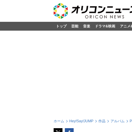
トップ
芸能
音楽
ドラマ&映画
アニメ
ホーム
Hey!Say!JUMP
作品
アルバム
P