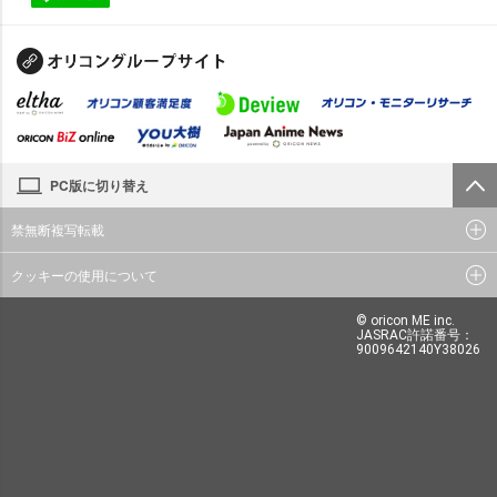
PC版に切り替え
禁無断複写転載
クッキーの使用について
© oricon ME inc.
JASRAC許諾番号：
9009642140Y38026