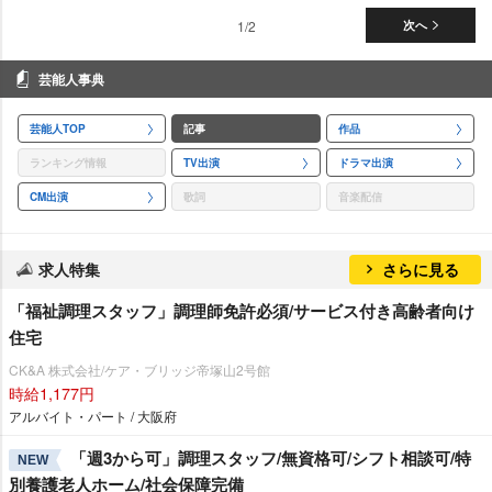
1/2
次へ
芸能人事典
芸能人TOP
記事
作品
ランキング情報
TV出演
ドラマ出演
CM出演
歌詞
音楽配信
求人特集
さらに見る
「福祉調理スタッフ」調理師免許必須/サービス付き高齢者向け
住宅
CK&A 株式会社/ケア・ブリッジ帝塚山2号館
時給1,177円
アルバイト・パート / 大阪府
「週3から可」調理スタッフ/無資格可/シフト相談可/特
NEW
別養護老人ホーム/社会保障完備