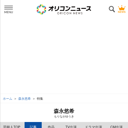
ホーム
森永悠希
特集
森永悠希
もりながゆうき
芸能人TOP
記事
作品
TV出演
ドラマ出演
CM出演