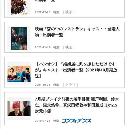
｜映画｜
2022-12-28
特集
映画『森の中のレストラン』キャスト・登場人
物・出演者一覧
｜映画｜
2022-11-18
特集
【ハンオシ】『婚姻届に判を捺しただけです
が』キャスト・出演者一覧【2021年10月期放
送】
｜ドラマ｜
2021-10-26
特集
7月期ブレイク前夜の若手俳優 瀬戸利樹、鈴木
仁、森永悠希、真栄田郷敦や和田雅成ほか2.5
次元俳優
2019-07-21
特集