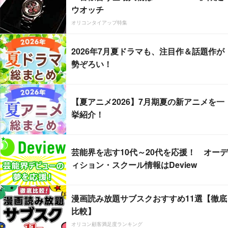
ウオッチ
オリコンタイアップ特集
2026年7月夏ドラマも、注目作＆話題作が
勢ぞろい！
【夏アニメ2026】7月期夏の新アニメを一
挙紹介！
芸能界を志す10代～20代を応援！ オーデ
ィション・スクール情報はDeview
漫画読み放題サブスクおすすめ11選【徹底
比較】
オリコン顧客満足度ランキング