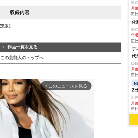
株式
月給
収録内容
正社
化
限定版】
株
年収
正社
作品一覧を見る
デ
代
この芸能人のトップへ
ko
月
正社
N
このニュースを見る
arrow_forward_ios
2
沢
月
正社