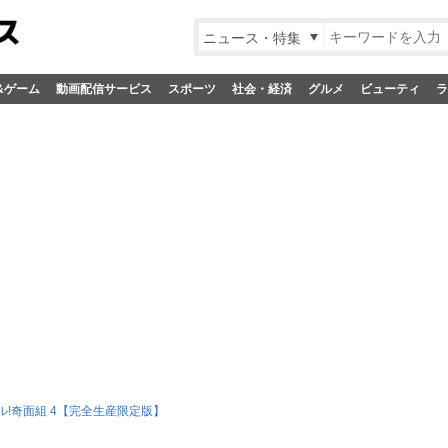
ニュース・特集
&ゲーム
動画配信サービス
スポーツ
社会・経済
グルメ
ビューティ
ラ
ル!奇面組 4【完全生産限定版】