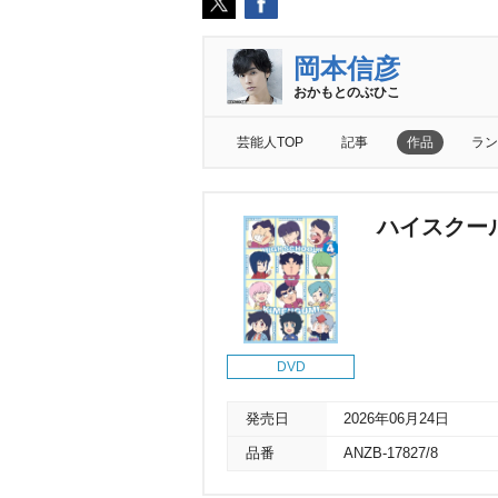
岡本信彦
おかもとのぶひこ
芸能人TOP
記事
作品
ラン
ハイスクー
DVD
発売日
2026年06月24日
品番
ANZB-17827/8