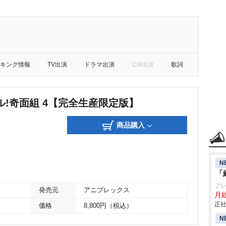
キング情報
TV出演
ドラマ出演
CM出演
歌詞
ル!奇面組 4【完全生産限定版】
商品購入
N
「
プ
発売元
アニプレックス
月
正社
価格
8,800円（税込）
N