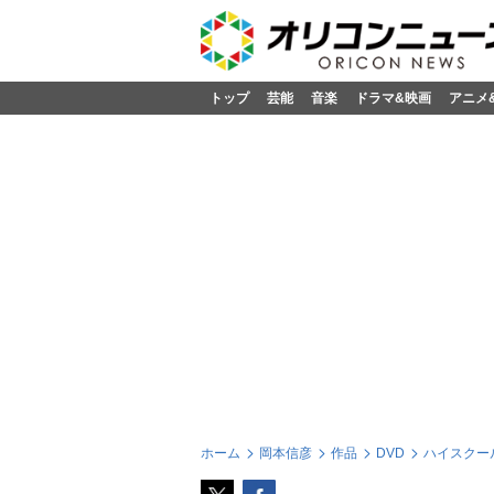
トップ
芸能
音楽
ドラマ&映画
アニメ
ホーム
岡本信彦
作品
DVD
ハイスクー