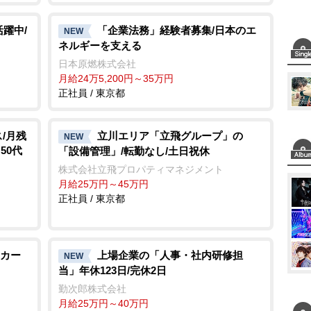
躍中/
「企業法務」経験者募集/日本のエ
NEW
ネルギーを支える
日本原燃株式会社
月給24万5,200円～35万円
正社員 / 東京都
/月残
立川エリア「立飛グループ」の
NEW
50代
「設備管理」/転勤なし/土日祝休
株式会社立飛プロパティマネジメント
月給25万円～45万円
正社員 / 東京都
カー
上場企業の「人事・社内研修担
NEW
当」年休123日/完休2日
勤次郎株式会社
月給25万円～40万円