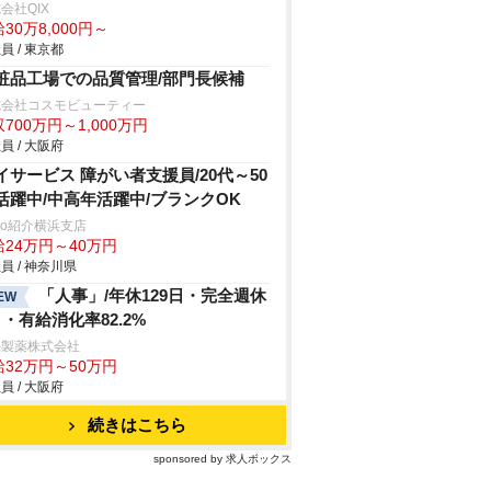
会社QIX
30万8,000円～
員 / 東京都
粧品工場での品質管理/部門長候補
式会社コスモビューティー
700万円～1,000万円
員 / 大阪府
イサービス 障がい者支援員/20代～50
活躍中/中高年活躍中/ブランクOK
trio紹介横浜支店
給24万円～40万円
員 / 神奈川県
「人事」/年休129日・完全週休
EW
日・有給消化率82.2%
井製薬株式会社
給32万円～50万円
員 / 大阪府
続きはこちら
sponsored by 求人ボックス