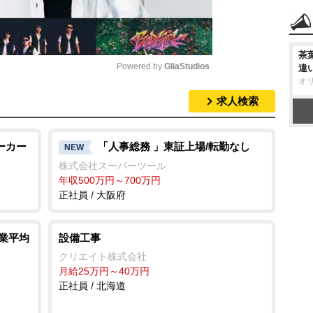
茶
Powered by 
GliaStudios
違
オ
求人検索
M
u
t
ーカー
「人事総務 」東証上場/転勤なし
NEW
e
株式会社スーパーツール
年収500万円～700万円
正社員 / 大阪府
残業平均
設備工事
クリエイト株式会社
月給25万円～40万円
正社員 / 北海道