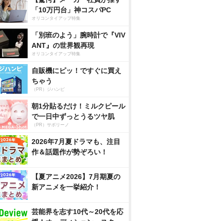
「10万円台」神コスパPC
オリコンタイアップ特集
「別班のよう」腕時計で『VIV
ANT』の世界観再現
オリコンタイアップ特集
自販機にピッ！ですぐに買え
ちゃう
（PR）ジハンピ
朝1分貼るだけ！ミルクピール
で一日中ずっとうるツヤ肌
（PR）サボリーノ
2026年7月夏ドラマも、注目
作＆話題作が勢ぞろい！
【夏アニメ2026】7月期夏の
新アニメを一挙紹介！
芸能界を志す10代～20代を応