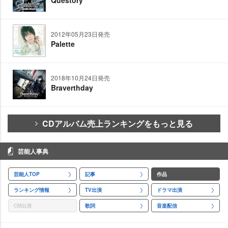
Questory
2012年05月23日発売
Palette
2018年10月24日発売
Braverthday
CDアルバム売上ランキングをもっと見る
芸能人事典
芸能人TOP
記事
作品
ランキング情報
TV出演
ドラマ出演
CM出演
歌詞
音楽配信