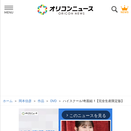
ホーム
岡本信彦
作品
DVD
ハイスクール!奇面組 1【完全生産限定版】
このニュースを見る
arrow_forward_ios