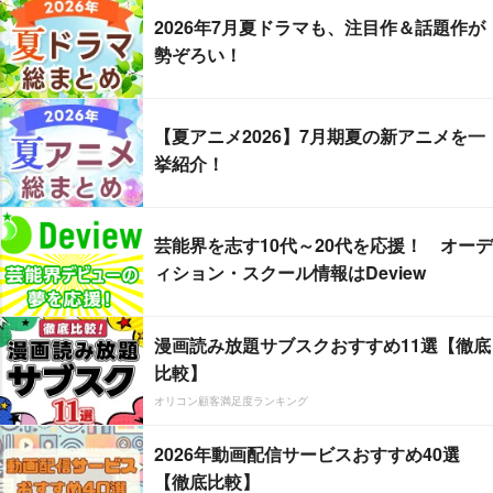
2026年7月夏ドラマも、注目作＆話題作が
勢ぞろい！
【夏アニメ2026】7月期夏の新アニメを一
挙紹介！
芸能界を志す10代～20代を応援！ オーデ
ィション・スクール情報はDeview
漫画読み放題サブスクおすすめ11選【徹底
比較】
オリコン顧客満足度ランキング
2026年動画配信サービスおすすめ40選
【徹底比較】