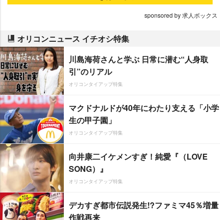
sponsored by 求人ボックス
オリコンニュース イチオシ特集
川島海荷さんと学ぶ 日常に潜む“人身取
引”のリアル
オリコンタイアップ特集
マクドナルドが40年にわたり支える「小学
生の甲子園」
オリコンタイアップ特集
向井康二イケメンすぎ！純愛『（LOVE
SONG）』
オリコンタイアップ特集
デカすぎ都市伝説発生!?ファミマ45％増量
作戦再来