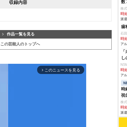
数
収録内容
株
時給
派遣
歯
石
作品一覧を見る
時給
この芸能人のトップへ
アル
「
し
NS
時給
このニュースを見る
arrow_forward_ios
アル
N
時
祝
株
時給
派遣