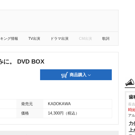
キング情報
TV出演
ドラマ出演
CM出演
歌詞
に。 DVD BOX
商品購入
歯
発売元
KADOKAWA
長
時給
価格
14,300円（税込）
アル
力
上