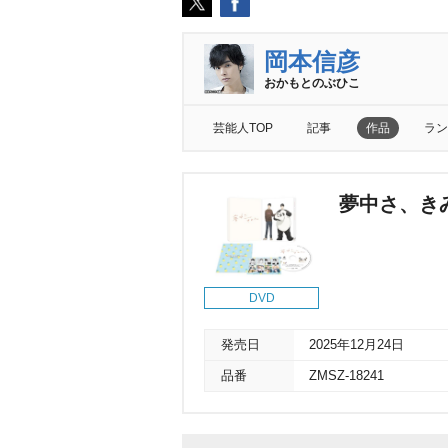
岡本信彦
おかもとのぶひこ
芸能人TOP
記事
作品
ラン
夢中さ、きみ
DVD
発売日
2025年12月24日
品番
ZMSZ-18241