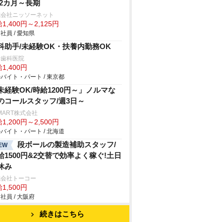
 2カ月～長期
式会社ニッソーネット
1,400円～2,125円
社員 / 愛知県
科助手/未経験OK・扶養内勤務OK
田歯科医院
1,400円
バイト・パート / 東京都
未経験OK/時給1200円～」ノルマな
のコールスタッフ/週3日～
MART株式会社
1,200円～2,500円
バイト・パート / 北海道
段ボールの製造補助スタッフ/
EW
給1500円&2交替で効率よく稼ぐ!土日
休み
式会社トーコー
1,500円
社員 / 大阪府
続きはこちら