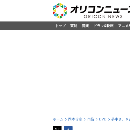
トップ
芸能
音楽
ドラマ&映画
アニメ
ホーム
岡本信彦
作品
DVD
夢中さ、きみ