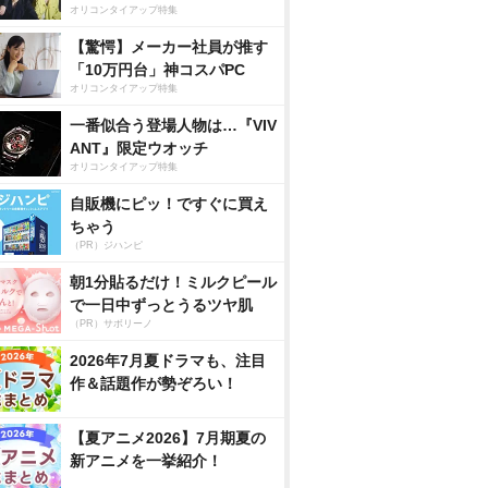
オリコンタイアップ特集
【驚愕】メーカー社員が推す
「10万円台」神コスパPC
オリコンタイアップ特集
一番似合う登場人物は…『VIV
ANT』限定ウオッチ
オリコンタイアップ特集
自販機にピッ！ですぐに買え
ちゃう
（PR）ジハンピ
朝1分貼るだけ！ミルクピール
で一日中ずっとうるツヤ肌
（PR）サボリーノ
2026年7月夏ドラマも、注目
作＆話題作が勢ぞろい！
【夏アニメ2026】7月期夏の
新アニメを一挙紹介！