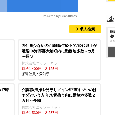
Powered by 
GliaStudios
求人検索
M
茶
違
u
オ
t
力仕事少なめの介護職/年齢不問/50代以上が
活躍中/海部郡大治町内に勤務地多数 2カ月
e
～長期
株式会社ニッソーネット
時給1,400円～2,125円
派遣社員 / 愛知県
17時
介護職/清掃や見守りメイン/正直キツいのは
ヤダという方向け/青梅市内に勤務地多数 2
カ月～長期
株式会社ニッソーネット
時給1,530円～2,287円