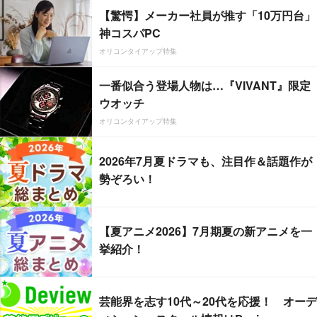
【驚愕】メーカー社員が推す「10万円台」
神コスパPC
オリコンタイアップ特集
一番似合う登場人物は…『VIVANT』限定
ウオッチ
オリコンタイアップ特集
2026年7月夏ドラマも、注目作＆話題作が
勢ぞろい！
【夏アニメ2026】7月期夏の新アニメを一
挙紹介！
芸能界を志す10代～20代を応援！ オーデ