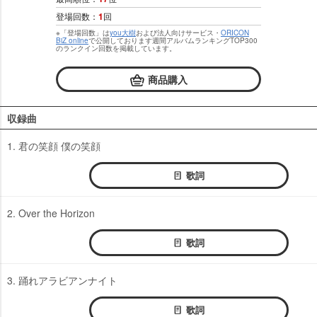
登場回数：
1
回
※「登場回数」は
you大樹
および法人向けサービス・
ORICON
BiZ online
で公開しております週間アルバムランキングTOP300
のランクイン回数を掲載しています。
商品購入
収録曲
1. 君の笑顔 僕の笑顔
歌詞
2. Over the Horizon
歌詞
3. 踊れアラビアンナイト
歌詞