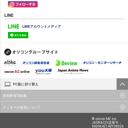
LINE
LINEアカウントメディア
PC版に切り替え
禁無断複写転載
クッキーの使用について
© oricon ME inc.
JASRAC許諾番号：
9009642140Y38026