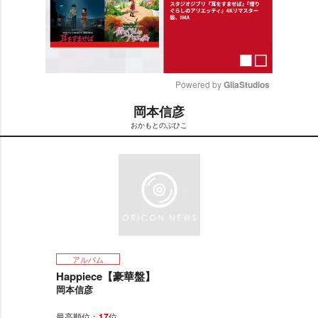
Powered by 
GliaStudios
岡本信彦
M
おかもとのぶひこ
u
t
e
アルバム
Happiece【豪華盤】
岡本信彦
最高順位：
17
位