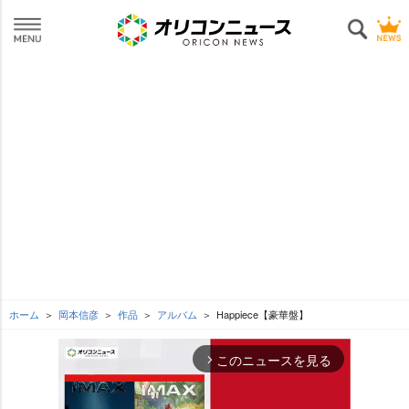
ホーム
岡本信彦
作品
アルバム
Happiece【豪華盤】
このニュースを見る
arrow_forward_ios