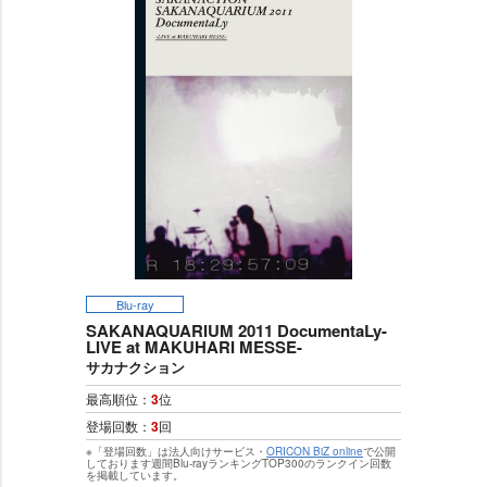
Blu-ray
SAKANAQUARIUM 2011 DocumentaLy-
LIVE at MAKUHARI MESSE-
サカナクション
最高順位：
3
位
登場回数：
3
回
※「登場回数」は法人向けサービス・
ORICON BiZ online
で公開
しております週間Blu-rayランキングTOP300のランクイン回数
を掲載しています。