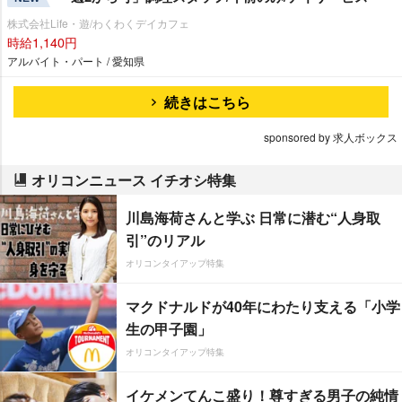
株式会社Life・遊/わくわくデイカフェ
時給1,140円
アルバイト・パート / 愛知県
続きはこちら
sponsored by 求人ボックス
オリコンニュース イチオシ特集
川島海荷さんと学ぶ 日常に潜む“人身取
引”のリアル
オリコンタイアップ特集
マクドナルドが40年にわたり支える「小学
生の甲子園」
オリコンタイアップ特集
イケメンてんこ盛り！尊すぎる男子の純情