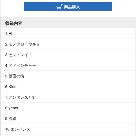
商品購入
収録内容
1.RL
2.モノクロトウキョー
3.セントレイ
4.アドベンチャー
5.仮面の街
6.Klee
7.アンタレスと針
8.years
9.流線
10.エンドレス