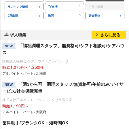
ランキング情報
TV出演
ドラマ出演
CM出演
歌詞
音楽配信
求人特集
さらに見る
「福祉調理スタッフ」無資格可/シフト相談可/ケアハウ
NEW
ス
医療法人福和会/ケアハウス・スカイラーク
時給1,075円～1,250円
アルバイト・パート / 北海道
「週3から可」調理スタッフ/無資格可/午前のみ/デイサ
NEW
ービス/社会保障完備
株式会社日本セレモニー/シャングリラ香里園
時給1,190円～
アルバイト・パート / 大阪府
歯科助手/ブランクOK・短時間OK