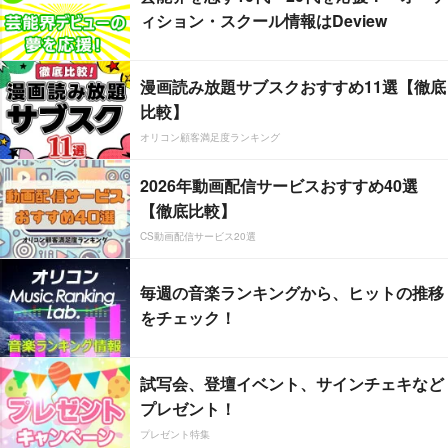
ィション・スクール情報はDeview
漫画読み放題サブスクおすすめ11選【徹底
比較】
オリコン顧客満足度ランキング
2026年動画配信サービスおすすめ40選
【徹底比較】
CS動画配信サービス20選
毎週の音楽ランキングから、ヒットの推移
をチェック！
試写会、登壇イベント、サインチェキなど
プレゼント！
プレゼント特集