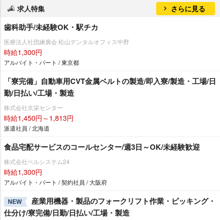
求人特集
さらに見る
歯科助手/未経験OK・駅チカ
医療法人社団練廣会 松山デンタルオフィス中野
時給1,300円
アルバイト・パート / 東京都
「寮完備」自動車用CVT金属ベルトの製造/即入寮/製造・工場/日
勤/日払い/工場・製造
株式会社京栄センター
時給1,450円～1,813円
派遣社員 / 北海道
食品宅配サービスのコールセンター/週3日～OK/未経験歓迎
株式会社ベルシステム24
時給1,300円
アルバイト・パート / 契約社員 / 大阪府
産業用機器・製品のフォークリフト作業・ピッキング・
NEW
仕分け/寮完備/日勤/日払い/工場・製造