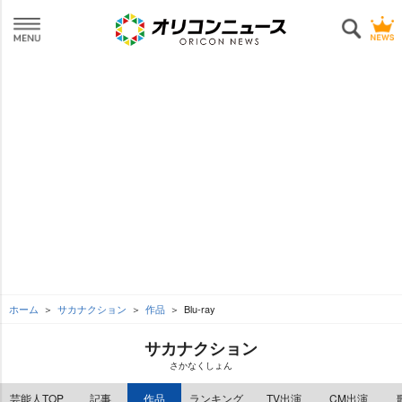
ホーム
サカナクション
作品
Blu-ray
サカナクション
さかなくしょん
芸能人TOP
記事
作品
ランキング
TV出演
CM出演