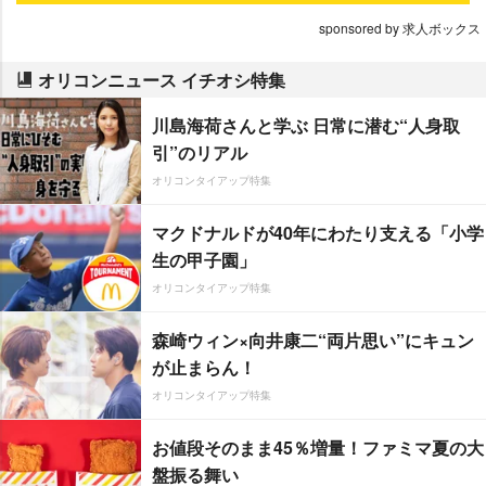
sponsored by 求人ボックス
オリコンニュース イチオシ特集
川島海荷さんと学ぶ 日常に潜む“人身取
引”のリアル
オリコンタイアップ特集
マクドナルドが40年にわたり支える「小学
生の甲子園」
オリコンタイアップ特集
森崎ウィン×向井康二“両片思い”にキュン
が止まらん！
オリコンタイアップ特集
お値段そのまま45％増量！ファミマ夏の大
盤振る舞い