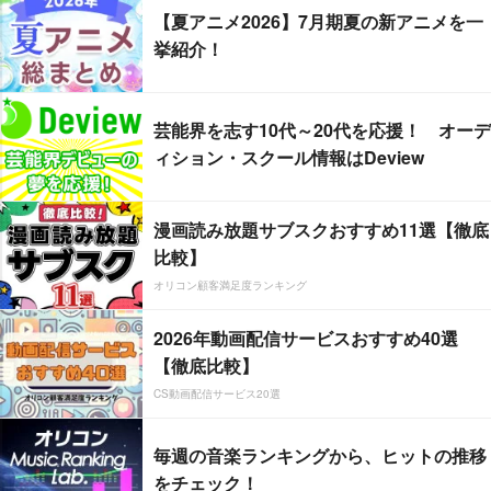
【夏アニメ2026】7月期夏の新アニメを一
挙紹介！
芸能界を志す10代～20代を応援！ オーデ
ィション・スクール情報はDeview
漫画読み放題サブスクおすすめ11選【徹底
比較】
オリコン顧客満足度ランキング
2026年動画配信サービスおすすめ40選
【徹底比較】
CS動画配信サービス20選
毎週の音楽ランキングから、ヒットの推移
をチェック！