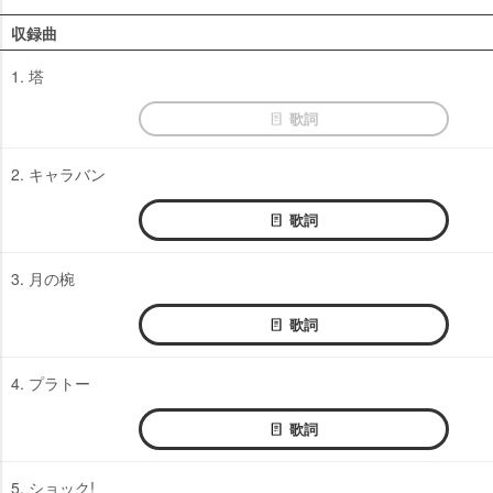
収録曲
1. 塔
歌詞
2. キャラバン
歌詞
3. 月の椀
歌詞
4. プラトー
歌詞
5. ショック!