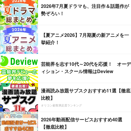
2026年7月夏ドラマも、注目作＆話題作が
勢ぞろい！
【夏アニメ2026】7月期夏の新アニメを一
挙紹介！
芸能界を志す10代～20代を応援！ オーデ
ィション・スクール情報はDeview
漫画読み放題サブスクおすすめ11選【徹底
比較】
オリコン顧客満足度ランキング
2026年動画配信サービスおすすめ40選
【徹底比較】