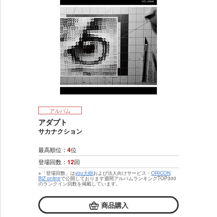
アルバム
アダプト
サカナクション
最高順位：
4
位
登場回数：
12
回
※「登場回数」は
you大樹
および法人向けサービス・
ORICON
BiZ online
で公開しております週間アルバムランキングTOP300
のランクイン回数を掲載しています。
商品購入