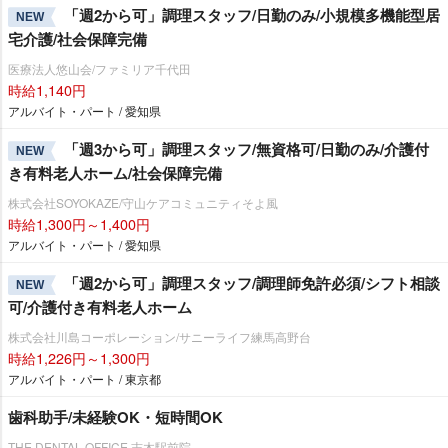
「週2から可」調理スタッフ/日勤のみ/小規模多機能型居
NEW
宅介護/社会保障完備
医療法人悠山会/ファミリア千代田
時給1,140円
アルバイト・パート / 愛知県
「週3から可」調理スタッフ/無資格可/日勤のみ/介護付
NEW
き有料老人ホーム/社会保障完備
株式会社SOYOKAZE/守山ケアコミュニティそよ風
時給1,300円～1,400円
アルバイト・パート / 愛知県
「週2から可」調理スタッフ/調理師免許必須/シフト相談
NEW
可/介護付き有料老人ホーム
株式会社川島コーポレーション/サニーライフ練馬高野台
時給1,226円～1,300円
アルバイト・パート / 東京都
歯科助手/未経験OK・短時間OK
THE DENTAL OFFICE 志木駅前院