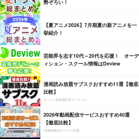
勢ぞろい！
【夏アニメ2026】7月期夏の新アニメを一
挙紹介！
芸能界を志す10代～20代を応援！ オーデ
ィション・スクール情報はDeview
漫画読み放題サブスクおすすめ11選【徹底
比較】
オリコン顧客満足度ランキング
2026年動画配信サービスおすすめ40選
【徹底比較】
CS動画配信サービス20選