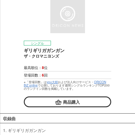
シングル
ギリギリガガンガン
ザ・クロマニヨンズ
最高順位：
8
位
登場回数：
6
回
※「登場回数」は
you大樹
および法人向けサービス・
ORICON
BiZ online
で公開しております週間シングルランキングTOP200
のランクイン回数を掲載しています。
商品購入
収録曲
1. ギリギリガガンガン