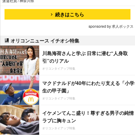
派遣社員 / 神奈川県
続きはこちら
sponsored by 求人ボックス
オリコンニュース イチオシ特集
川島海荷さんと学ぶ 日常に潜む“人身取
引”のリアル
オリコンタイアップ特集
マクドナルドが40年にわたり支える「小学
生の甲子園」
オリコンタイアップ特集
イケメンてんこ盛り！尊すぎる男子の純情
ラブに胸キュン
オリコンタイアップ特集