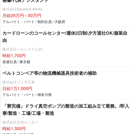
秘書/代表アシスタント
株式会社Squeeze Works
月給25万円～50万円
アルバイト・パート / 契約社員 / 大阪府
カードローンのコールセンター/週休2日制/夕方退社OK/服装自
由
株式会社ベルシステム24
時給1,700円
派遣社員 / 東京都
ベルトコンベア等の物流機械器具技術者の補助
株式会社ツノダ工業
日給1万1,000円
アルバイト・パート / 神奈川県
「寮完備」ドライ真空ポンプの製造の加工組み立て業務。/即入
寮/製造・工場/工場・製造
株式会社京栄センター
時給1,300円