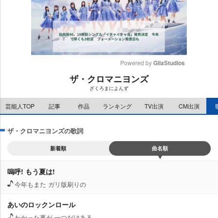
Powered by 
GliaStudios
ザ・クロマニヨンズ
M
ざくろまによんず
u
t
芸能人TOP
記事
作品
ランキング
TV出演
CM出演
e
ザ・クロマニヨンズの歌詞
新着順
曲名順
嗚呼! もう夏は!
今年もまた ガリ版刷りの
あいのロックンロール
わかった事が 一つだけある