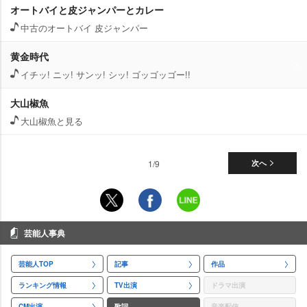
オートバイと皮ジャンパーとカレー
中古のオートバイ 皮ジャンパー
黄金時代
イチッ! ニッ! サンッ! シッ! ゴッゴッゴー!!
大山椒魚
大山椒魚と見る
1/9
次へ
芸能人事典
芸能人TOP
記事
作品
ランキング情報
TV出演
ドラマ出演
CM出演
歌詞
音楽配信