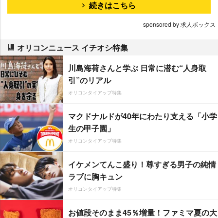
続きはこちら
sponsored by 求人ボックス
オリコンニュース イチオシ特集
川島海荷さんと学ぶ 日常に潜む“人身取
引”のリアル
オリコンタイアップ特集
マクドナルドが40年にわたり支える「小学
生の甲子園」
オリコンタイアップ特集
イケメンてんこ盛り！尊すぎる男子の純情
ラブに胸キュン
オリコンタイアップ特集
お値段そのまま45％増量！ファミマ夏の大