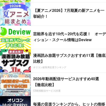
【夏アニメ2026】7月期夏の新アニメを一
挙紹介！
芸能界を志す10代～20代を応援！ オーデ
ィション・スクール情報はDeview
漫画読み放題サブスクおすすめ11選【徹底
比較】
オリコン顧客満足度ランキング
2026年動画配信サービスおすすめ40選
【徹底比較】
CS動画配信サービス20選
毎週の音楽ランキングから、ヒットの推移