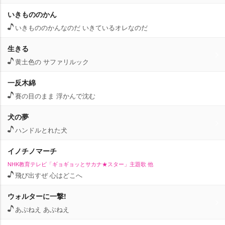
いきもののかん
いきもののかんなのだ いきているオレなのだ
生きる
黄土色の サファリルック
一反木綿
賽の目のまま 浮かんで沈む
犬の夢
ハンドルとれた犬
イノチノマーチ
NHK教育テレビ「ギョギョッとサカナ★スター」主題歌 他
飛び出すぜ 心はどこへ
ウォルターに一撃!
あぶねえ あぶねえ