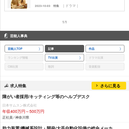
｜ドラマ｜
2023-10-03
特集
1/1
芸能人事典
芸能人TOP
記事
作品
ランキング情報
TV出演
ドラマ出演
CM出演
歌詞
音楽配信
求人特集
さらに見る
障がい者採用/キッティング等のヘルプデスク
日本サムスン株式会社
年収400万円～500万円
正社員 / 神奈川県
助力装置/機械系設計・開発/大手自動化設備の総合メーカ