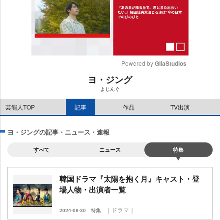
Powered by 
GliaStudios
ヨ・ジング
M
よじんぐ
u
t
芸能人TOP
記事
作品
TV出演
e
ヨ・ジングの記事・ニュース・速報
すべて
ニュース
特集
韓国ドラマ『太陽を抱く月』キャスト・登
場人物・出演者一覧
｜ドラマ｜
2024-08-30
特集