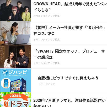
CROWN HEAD、結成1周年で見えた”バン
ドらしさ”
オリコンタイアップ特集
【驚愕】メーカー社員が推す「10万円台」
神コスパPC
オリコンタイアップ特集
『VIVANT』限定ウオッチ、プロデューサ
ーの感想は
オリコンタイアップ特集
自販機にピッ！ですぐに買えちゃう
（PR）ジハンピ
2026年7月夏ドラマも、注目作＆話題作が
勢ぞろい！