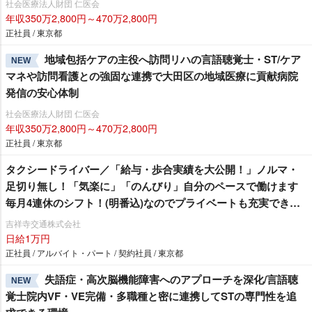
社会医療法人財団 仁医会
年収350万2,800円～470万2,800円
正社員 / 東京都
地域包括ケアの主役へ訪問リハの言語聴覚士・ST/ケア
NEW
マネや訪問看護との強固な連携で大田区の地域医療に貢献病院
発信の安心体制
社会医療法人財団 仁医会
年収350万2,800円～470万2,800円
正社員 / 東京都
タクシードライバー／「給与・歩合実績を大公開！」ノルマ・
足切り無し！「気楽に」「のんびり」自分のペースで働けます
毎月4連休のシフト！(明番込)なのでプライベートも充実できま
す♪
吉祥寺交通株式会社
日給1万円
正社員 / アルバイト・パート / 契約社員 / 東京都
失語症・高次脳機能障害へのアプローチを深化/言語聴
NEW
覚士院内VF・VE完備・多職種と密に連携してSTの専門性を追