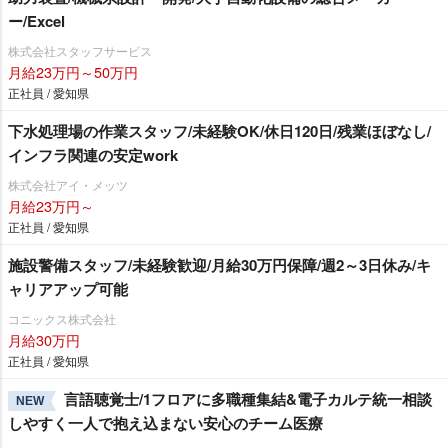
ー/Excel
株式会社スタッフサービス
月給23万円～50万円
正社員 / 愛知県
下水処理場の作業スタッフ/未経験OK/休日120日/残業ほぼなし/
インフラ関連の安定work
株式会社アイ・メッツ
月給23万円～
正社員 / 愛知県
施設警備スタッフ/未経験歓迎/月給30万円保障/週2～3日休み/キ
ャリアアップ可能
コニックス株式会社
月給30万円
正社員 / 愛知県
言語聴覚士/1フロアに多職種集結&電子カルテ統一相談
NEW
しやすく一人で抱え込まない安心のチーム医療