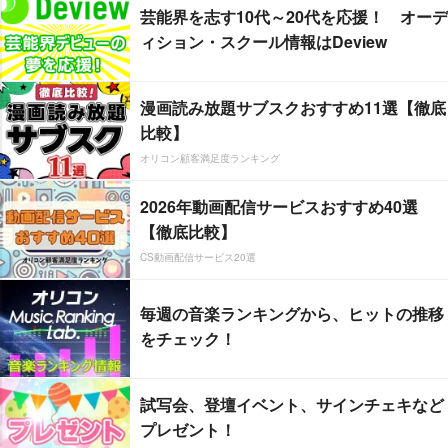
芸能界を志す10代～20代を応援！ オーデ
ィション・スクール情報はDeview
漫画読み放題サブスクおすすめ11選【徹底
比較】
オリコン顧客満足度ランキング
2026年動画配信サービスおすすめ40選
【徹底比較】
CS動画配信サービス20選
毎週の音楽ランキングから、ヒットの推移
をチェック！
試写会、登壇イベント、サインチェキなど
プレゼント！