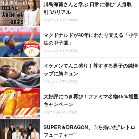
川島海荷さんと学ぶ 日常に潜む“人身取
引”のリアル
オリコンタイアップ特集
マクドナルドが40年にわたり支える「小学
生の甲子園」
オリコンタイアップ特集
イケメンてんこ盛り！尊すぎる男子の純情
ラブに胸キュン
オリコンタイアップ特集
大好評につき再び！ファミマ名物45％増量
キャンペーン
オリコンタイアップ特集
SUPER★DRAGON、自ら描いた”レトロ
フューチャー”