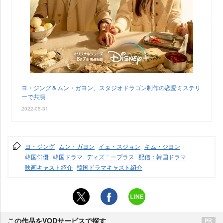
ヨ・ジング＆ムン・ガヨン、スタジオドラゴン制作の恋愛ミステリ
ーで共演
2022-05-31
ヨ・ジング
ムン・ガヨン
イェ・スジョン
キム・ジヨン
韓国俳優
韓国ドラマ
ディズニープラス
配信：韓国ドラマ
映画キャスト紹介
韓国ドラマキャスト紹介
この作品をVODサービスで探す