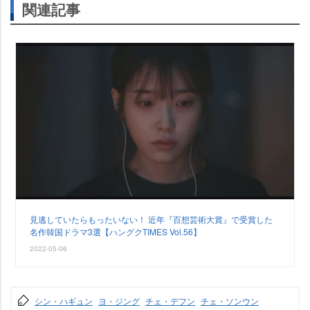
関連記事
見逃していたらもったいない！ 近年『百想芸術大賞』で受賞した
名作韓国ドラマ3選【ハングクTIMES Vol.56】
2022-05-06
シン・ハギュン
ヨ・ジング
チェ・デフン
チェ・ソンウン