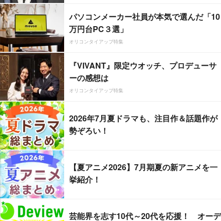
パソコンメーカー社員が本気で選んだ「10
万円台PC３選」
オリコンタイアップ特集
『VIVANT』限定ウオッチ、プロデューサ
ーの感想は
オリコンタイアップ特集
2026年7月夏ドラマも、注目作＆話題作が
勢ぞろい！
【夏アニメ2026】7月期夏の新アニメを一
挙紹介！
芸能界を志す10代～20代を応援！ オーデ