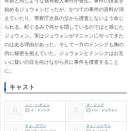
年前と同じような猟奇殺人事件が発生。事件の捜査を
始めるジュウォンだったが、かつての事件の資料が消
えていたり、警察庁次長の父から捜査しないよう命じ
られる。町ぐるみで何かを隠しているのではと感じた
ジュウォン。実はジュウォンがマニャンにやってきた
のはある理由があった。そして一方のドンシクも胸の
内に秘密を抱えていた。ジュウォンとドンシクはお互
いに疑いの目を向けながら共に事件を捜査すること
に。
キャスト
シン・ハギュン
ヨ・ジング
イ・ドンシク
ハン・ジュウォン
役
役
チェ・デフン
チェ・ソンウン
パク・ジョンジェ
ユ・ジェイ
役
役