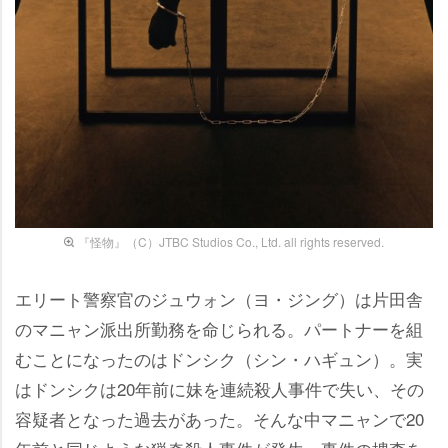
『怪物』（C）JTBC Studios Co., Ltd. all rights reserved.
エリート警察官のジュウォン（ヨ・ジング）は片田舎
のマニャン派出所勤務を命じられる。パートナーを組
むことになったのはドンシク（シン・ハギュン）。実
はドンシクは20年前に妹を連続殺人事件で失い、その
容疑者となった過去があった。そんな中マニャンで20