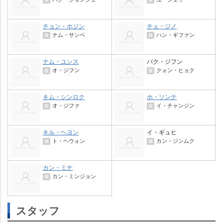
チョン・ホジン
チェ・ジノ
ナム・サンベ
ハン・ギファン
役
役
ナム・ユンス
パク・ジフン
オ・ジフン
クォン・ヒョク
役
役
キム・シンロク
ホ・ソンテ
オ・ジファ
イ・チャンジン
役
役
キル・ヘヨン
イ・ギュヒ
ト・ヘウォン
カン・ジンムク
役
役
カン・ミナ
カン・ミンジョン
役
スタッフ