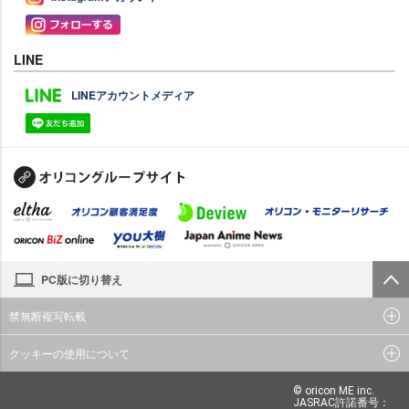
LINE
LINEアカウントメディア
PC版に切り替え
禁無断複写転載
クッキーの使用について
© oricon ME inc.
JASRAC許諾番号：