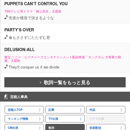
PUPPETS CAN’T CONTROL YOU
TBSテレビ系ドラマ「御上先生」主題歌
先攻か後攻で決まるような
PARTY’S OVER
傘もささずにたたずむ君
DELUSION:ALL
東宝,ソニー・ピクチャーズエンタテインメント配給映画「キングダム 大将軍の帰
還」主題歌
They'll conquer us if we divide
歌詞一覧をもっと見る
芸能人事典
芸能人TOP
記事
作品
ランキング情報
TV出演
ドラマ出演
CM出演
歌詞
音楽配信