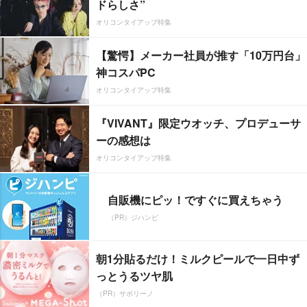
ドらしさ”
オリコンタイアップ特集
【驚愕】メーカー社員が推す「10万円台」
神コスパPC
オリコンタイアップ特集
『VIVANT』限定ウオッチ、プロデューサ
ーの感想は
オリコンタイアップ特集
自販機にピッ！ですぐに買えちゃう
（PR）ジハンピ
朝1分貼るだけ！ミルクピールで一日中ず
っとうるツヤ肌
（PR）サボリーノ