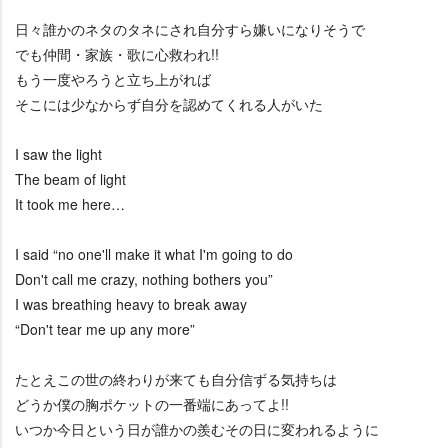
日々誰かのネタのタネにされ自分すら嫌いになりそうで
でも仲間・家族・歌に心救われ!!
もう一度やろうと立ち上がれば
そこには少なからず自分を認めてくれる人がいた
I saw the light
The beam of light
It took me here…
I said “no one'll make it what I'm going to do
Don't call me crazy, nothing bothers you”
I was breathing heavy to break away
“Don't tear me up any more”
たとえこの世の終わりが来ても自分信ずる気持ちは
どうか僕の胸ポケットの一番端にあってよ!!
いつか今日という日が誰かの羨むその日に変われるように