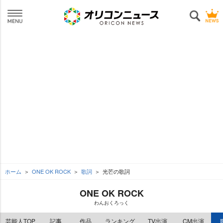
ホーム
ONE OK ROCK
歌詞
光芒の歌詞
ONE OK ROCK
わんおくろっく
芸能人TOP
記事
作品
ランキング
TV出演
CM出演