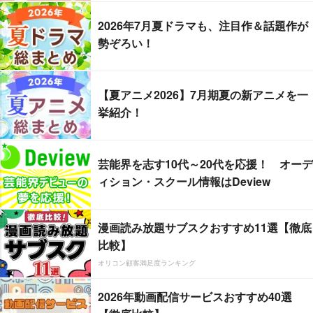
2026年7月夏ドラマも、注目作＆話題作が
勢ぞろい！
【夏アニメ2026】7月期夏の新アニメを一
挙紹介！
芸能界を志す10代～20代を応援！ オーデ
ィション・スクール情報はDeview
漫画読み放題サブスクおすすめ11選【徹底
比較】
オリコン顧客満足度ランキング
2026年動画配信サービスおすすめ40選