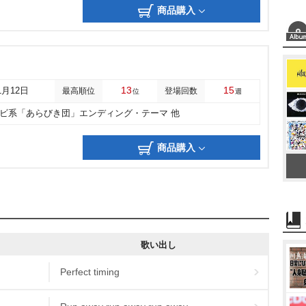
商品購入
13
15
1月12日
最高順位
登場回数
位
週
レビ系「あらびき団」エンディング・テーマ 他
商品購入
歌い出し
Perfect timing