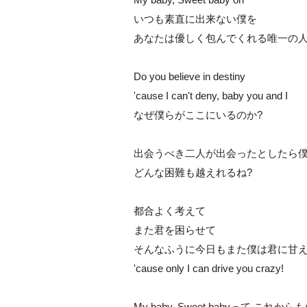
いつも素直に出来ない僕を
あなたは優しく包んでくれる唯一の
Do you believe in destiny
'cause I can't deny, baby you and I
なぜ僕らがここにいるのか?
出会うべき二人が出会ったとしたら
どんな困難も越えれるね?
都合よく考えて
また君を困らせて
そんなふうに今日もまた僕は君に甘
'cause only I can drive you crazy!
My baby, Sweet babyって これ