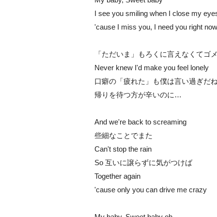
I see you smiling when I close my eye
'cause I miss you, I need you right no
「ただいま」もろくに言えなくてゴ
Never knew I'd make you feel lonely
口癖の「疲れた」も僕は言い過ぎだ
帰りを待つ方が辛いのに…
And we're back to screaming
些細なことでまた
Can't stop the rain
So 互いに譲らずに気がつけば
Together again
'cause only you can drive me crazy
My baby, Sweet baby oh