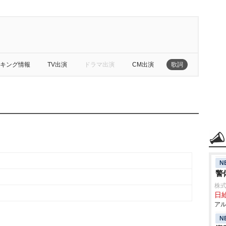
キング情報
TV出演
ドラマ出演
CM出演
歌詞
N
警
株式
日給
アル
N