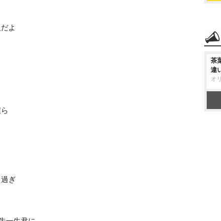
人だよ
茶
違
オ
僕ら
え過ぎ
からも先一生君に