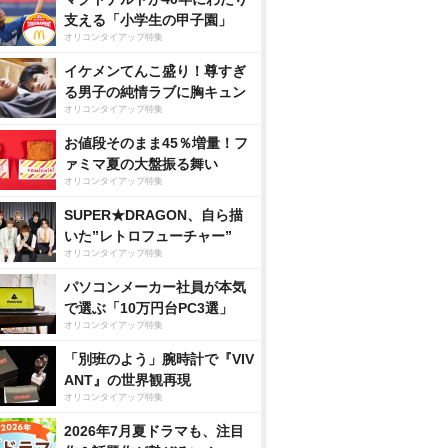
支える「小学生の甲子園」
オリコンタイアップ特集
イケメンてんこ盛り！尊すぎ
る男子の純情ラブに胸キュン
オリコンタイアップ特集
お値段そのまま45％増量！フ
ァミマ夏の大盤振る舞い
オリコンタイアップ特集
SUPER★DRAGON、自ら描
いた”レトロフューチャー”
オリコンタイアップ特集
パソコンメーカー社員が本気
で選ぶ「10万円台PC3選」
オリコンタイアップ特集
「別班のよう」腕時計で『VIV
ANT』の世界観再現
オリコンタイアップ特集
2026年7月夏ドラマも、注目