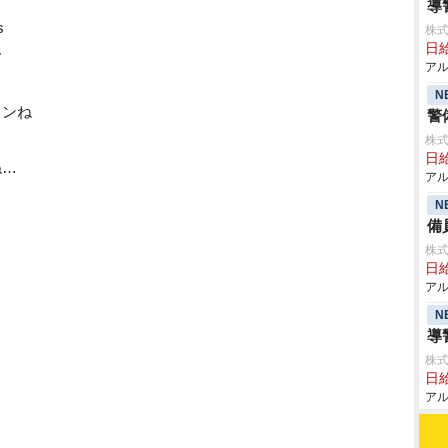
導
s
株式
日給
w
アル
N
メンね
警
株式
日給
ね…
アル
N
備
株式
日給
アル
N
導
株式
日給
アル