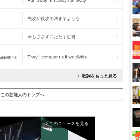
Run away run away run away
先攻か後攻で決まるような
傘もささずにたたずむ君
They'll conquer us if we divide
配給映画「キ
歌詞をもっと見る
この芸能人のトップへ
このニュースを見る
arrow_forward_ios