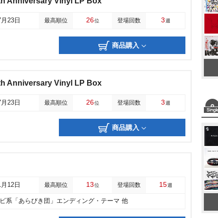
 Anniversary Vinyl LP Box
26
3
7月23日
最高順位
登場回数
位
週
商品購入
 Anniversary Vinyl LP Box
26
3
7月23日
最高順位
登場回数
位
週
商品購入
13
15
1月12日
最高順位
登場回数
位
週
レビ系「あらびき団」エンディング・テーマ 他