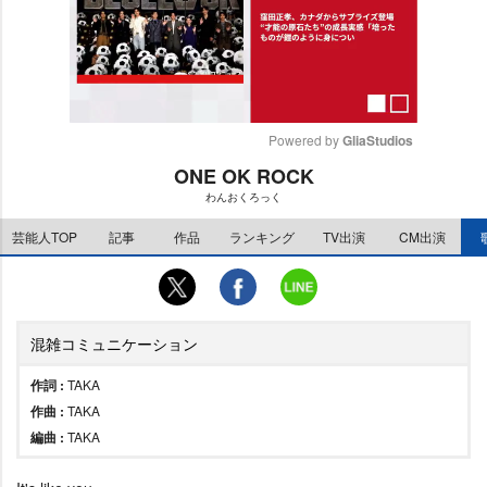
Powered by 
GliaStudios
ONE OK ROCK
M
わんおくろっく
u
t
芸能人TOP
記事
作品
ランキング
TV出演
CM出演
e
混雑コミュニケーション
作詞 :
TAKA
作曲 :
TAKA
編曲 :
TAKA