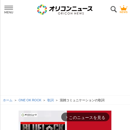
ホーム
ONE OK ROCK
歌詞
混雑コミュニケーションの歌詞
このニュースを見る
arrow_forward_ios