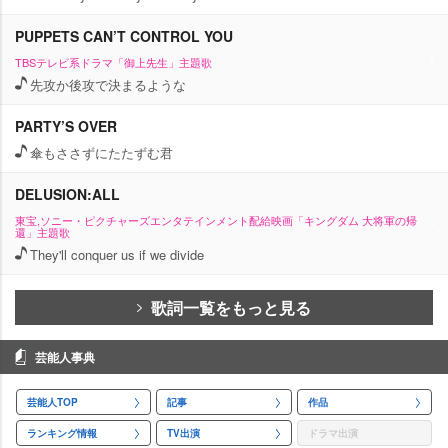
PUPPETS CAN’T CONTROL YOU
TBSテレビ系ドラマ「御上先生」主題歌
先攻か後攻で決まるような
PARTY’S OVER
傘もささずにたたずむ君
DELUSION:ALL
東宝,ソニー・ピクチャーズエンタテインメント配給映画「キングダム 大将軍の帰
還」主題歌
They'll conquer us if we divide
歌詞一覧をもっと見る
芸能人事典
芸能人TOP
記事
作品
ランキング情報
TV出演
ドラマ出演