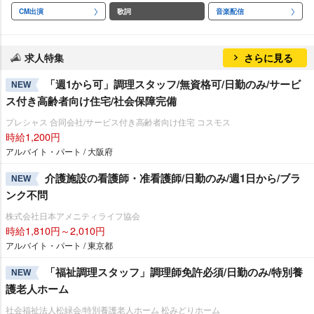
CM出演
歌詞
音楽配信
求人特集
さらに見る
「週1から可」調理スタッフ/無資格可/日勤のみ/サービ
NEW
ス付き高齢者向け住宅/社会保障完備
プレシャス 合同会社/サービス付き高齢者向け住宅 コスモス
時給1,200円
アルバイト・パート / 大阪府
介護施設の看護師・准看護師/日勤のみ/週1日から/ブラ
NEW
ンク不問
株式会社日本アメニティライフ協会
時給1,810円～2,010円
アルバイト・パート / 東京都
「福祉調理スタッフ」調理師免許必須/日勤のみ/特別養
NEW
護老人ホーム
社会福祉法人松緑会/特別養護老人ホーム 松みどりホーム