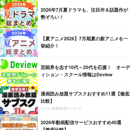
2026年7月夏ドラマも、注目作＆話題作が
勢ぞろい！
【夏アニメ2026】7月期夏の新アニメを一
挙紹介！
芸能界を志す10代～20代を応援！ オーデ
ィション・スクール情報はDeview
漫画読み放題サブスクおすすめ11選【徹底
比較】
オリコン顧客満足度ランキング
2026年動画配信サービスおすすめ40選
【徹底比較】