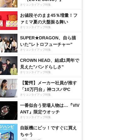
オリコンタイアップ特集
お値段そのまま45％増量！フ
ァミマ夏の大盤振る舞い
オリコンタイアップ特集
SUPER★DRAGON、自ら描
いた”レトロフューチャー”
オリコンタイアップ特集
CROWN HEAD、結成1周年で
見えた”バンドらしさ”
オリコンタイアップ特集
【驚愕】メーカー社員が推す
「10万円台」神コスパPC
オリコンタイアップ特集
一番似合う登場人物は…『VIV
ANT』限定ウオッチ
オリコンタイアップ特集
自販機にピッ！ですぐに買え
ちゃう
（PR）ジハンピ