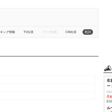
キング情報
TV出演
ドラマ出演
CM出演
歌詞
生
ー
SB
月給
正社
ル