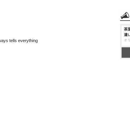
茶
違
ays tells everything
オ