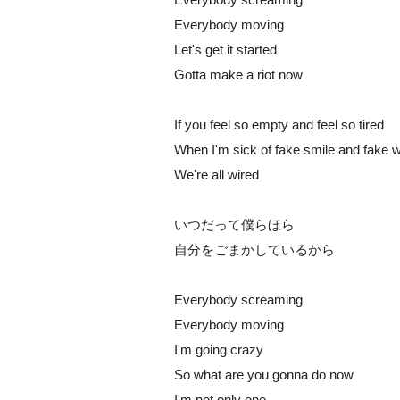
Everybody moving
Let's get it started
Gotta make a riot now
If you feel so empty and feel so tired
When I'm sick of fake smile and fake 
We're all wired
いつだって僕らほら
自分をごまかしているから
Everybody screaming
Everybody moving
I'm going crazy
So what are you gonna do now
I'm not only one