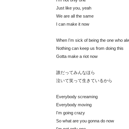
Just like you, yeah
We are all the same
I can make it now
When I'm sick of being the one who alw
Nothing can keep us from doing this
Gotta make a riot now
誰だってみんなほら
泣いて笑って生きているから
Everybody screaming
Everybody moving
I'm going crazy
So what are you gonna do now
I'm not only one