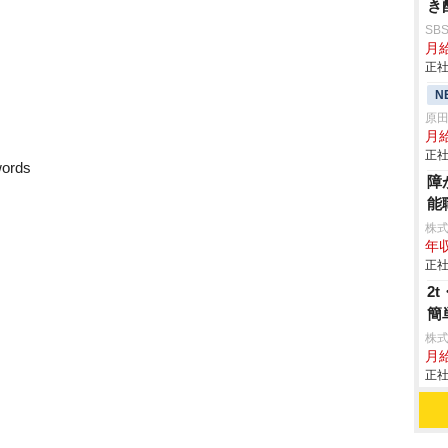
き
SB
月給
正社
N
原
月
正社
words
障
能
株
年収
正社
2
簡
株
月
正社