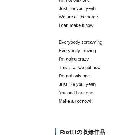
Just like you, yeah
We are all the same
I can make it now
Everybody screaming
Everybody moving
I'm going crazy
This is all we got now
I'm not only one
Just like you, yeah
You and I are one
Make a riot now!!
Riot!!!の収録作品