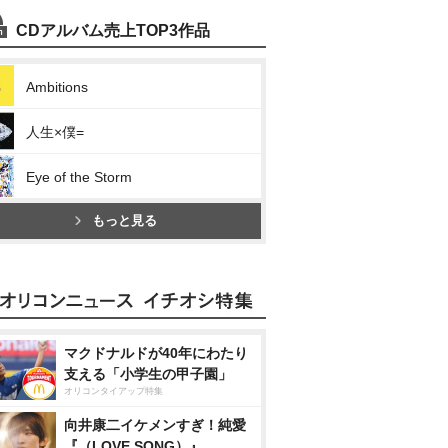
CDアルバム売上TOP3作品
Ambitions
人生×僕=
Eye of the Storm
もっと見る
マクドナルドが40年にわたり
支える「小学生の甲子園」
オリコンタイアップ特集
向井康二イケメンすぎ！純愛
『（LOVE SONG）』