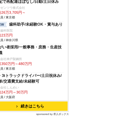
配で再配達ほぼなし/日勤/土日休み
Sゼンツウ株式会社
26万3,705円～
員 / 東京都
歯科助手/未経験OK・賞与あり
EW
田歯科医院
給23万円
員 / 神奈川県
がい者採用/一般事務・庶務・生産技
職
式会社神戸製鋼所
350万円～480万円
員 / 東京都
t・3tトラックドライバー/土日祝休み/
単/交通費支給/未経験可
式会社しんめい
給24万円～30万円
員 / 大阪府
続きはこちら
sponsored by 求人ボックス