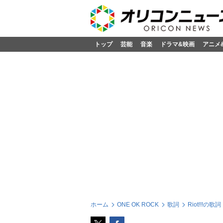
トップ
芸能
音楽
ドラマ&映画
アニメ
ホーム
ONE OK ROCK
歌詞
Riot!!!の歌詞