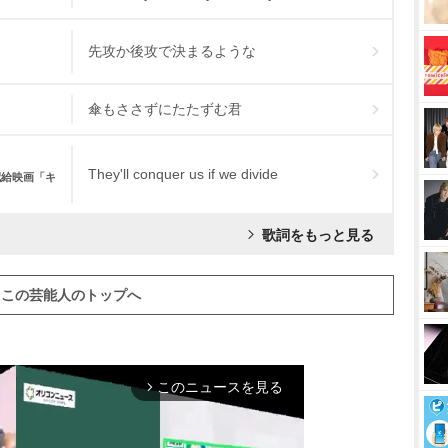
先攻か後攻で決まるような
傘もささずにたたずむ君
They'll conquer us if we divide
配給映画「キ
歌詞をもっと見る
この芸能人のトップへ
このニュースを見る
arrow_forward_ios