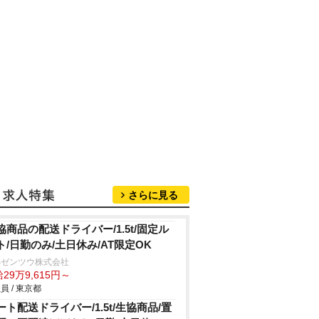
さらに見る
協商品の配送ドライバー/1.5t/固定ル
ト/日勤のみ/土日休み/AT限定OK
Sゼンツウ株式会社
29万9,615円～
員 / 東京都
ート配送ドライバー/1.5t/生協商品/置