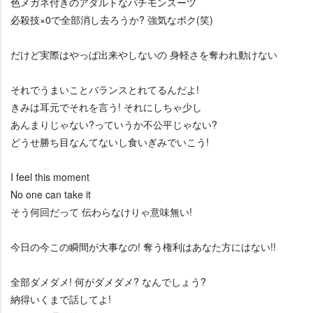
色メガネ付きのアダルトなパチモンスーツ
必殺技×0で全部消し去ろうか? 強気なボク(笑)
だけど実際はやっぱ出来やしないの 身軽さを奪われ動けない
それでうまいことバランスとれてるんだよ!
きみは耳元でそれを言う! それにしちゃ少し
あんまりじゃない?っていうか不公平じゃない?
どうせ勝ち目なんてないし食いぎみでいこう!
I feel this moment
No one can take it
そう何回だって 伝わらなけりゃ意味無い!
今日の今この瞬間が大事なの! 奪う権利はあなた方にはない!!
全部ダメダメ! 何がダメダメ? なんでしょう?
納得いくまで話してよ!