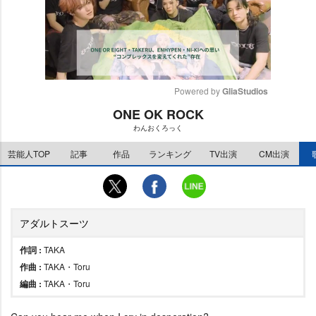
Powered by 
GliaStudios
ONE OK ROCK
M
わんおくろっく
u
t
芸能人TOP
記事
作品
ランキング
TV出演
CM出演
e
アダルトスーツ
作詞 :
TAKA
作曲 :
TAKA・Toru
編曲 :
TAKA・Toru