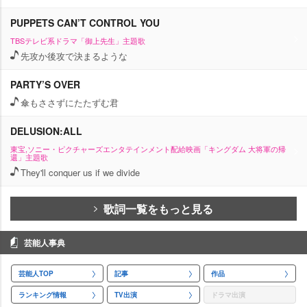
PUPPETS CAN’T CONTROL YOU
TBSテレビ系ドラマ「御上先生」主題歌
先攻か後攻で決まるような
PARTY’S OVER
傘もささずにたたずむ君
DELUSION:ALL
東宝,ソニー・ピクチャーズエンタテインメント配給映画「キングダム 大将軍の帰
還」主題歌
They'll conquer us if we divide
歌詞一覧をもっと見る
芸能人事典
芸能人TOP
記事
作品
ランキング情報
TV出演
ドラマ出演