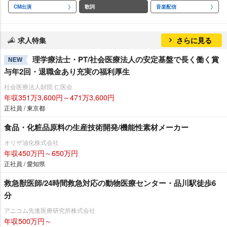
CM出演
歌詞
音楽配信
求人特集
さらに見る
理学療法士・PT/社会医療法人の安定基盤で長く働く賞
NEW
与年2回・退職金あり充実の福利厚生
社会医療法人財団 仁医会
年収351万3,600円～471万3,600円
正社員 / 東京都
食品・化粧品原料の生産技術開発/機能性素材メーカー
オリザ油化株式会社
年収450万円～650万円
正社員 / 愛知県
救急獣医師/24時間救急対応の動物医療センター・品川駅徒歩6
分
アニコム先進医療研究所株式会社
年収500万円～