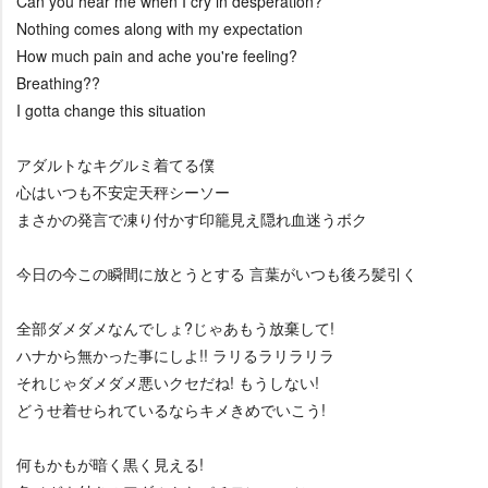
Can you hear me when I cry in desperation?
Nothing comes along with my expectation
How much pain and ache you're feeling?
Breathing??
I gotta change this situation
アダルトなキグルミ着てる僕
心はいつも不安定天秤シーソー
まさかの発言で凍り付かす印籠見え隠れ血迷うボク
今日の今この瞬間に放とうとする 言葉がいつも後ろ髪引く
全部ダメダメなんでしょ?じゃあもう放棄して!
ハナから無かった事にしよ!! ラリるラリラリラ
それじゃダメダメ悪いクセだね! もうしない!
どうせ着せられているならキメきめでいこう!
何もかもが暗く黒く見える!