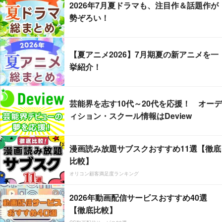
2026年7月夏ドラマも、注目作＆話題作が
勢ぞろい！
【夏アニメ2026】7月期夏の新アニメを一
挙紹介！
芸能界を志す10代～20代を応援！ オーデ
ィション・スクール情報はDeview
漫画読み放題サブスクおすすめ11選【徹底
比較】
オリコン顧客満足度ランキング
2026年動画配信サービスおすすめ40選
【徹底比較】