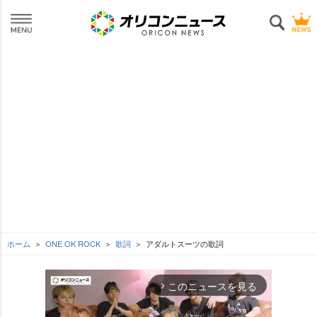
ホーム
ONE OK ROCK
歌詞
アダルトスーツの歌詞
このニュースを見る
arrow_forward_ios