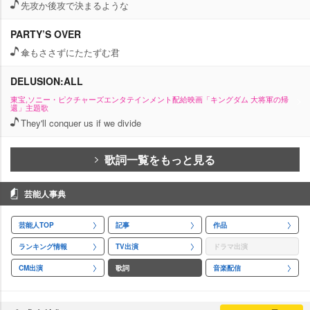
先攻か後攻で決まるような
PARTY’S OVER
傘もささずにたたずむ君
DELUSION:ALL
東宝,ソニー・ピクチャーズエンタテインメント配給映画「キングダム 大将軍の帰
還」主題歌
They'll conquer us if we divide
歌詞一覧をもっと見る
芸能人事典
芸能人TOP
記事
作品
ランキング情報
TV出演
ドラマ出演
CM出演
歌詞
音楽配信