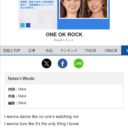
ONE OK ROCK
わんおくろっく
M
芸能人TOP
記事
作品
ランキング
TV出演
CM出演
u
t
e
Notes’n’Words
作詞 :
TAKA
作曲 :
TAKA
編曲 :
TAKA
I wanna dance like no one's watching me
I wanna love like it's the only thing I know