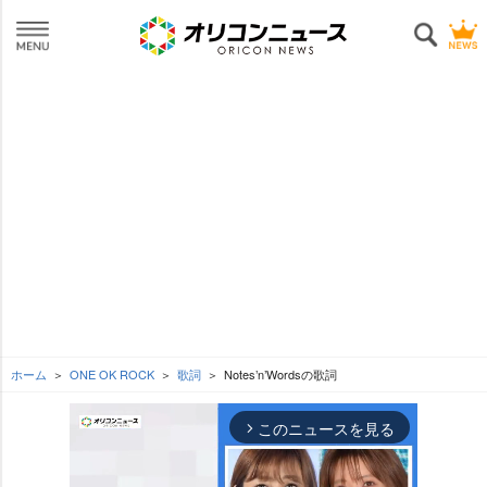
ホーム
ONE OK ROCK
歌詞
Notes’n’Wordsの歌詞
このニュースを見る
arrow_forward_ios