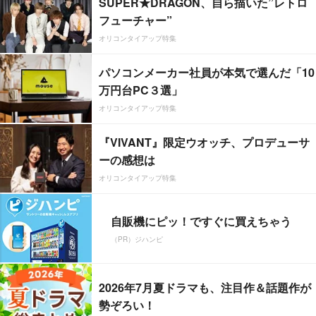
SUPER★DRAGON、自ら描いた”レトロ
フューチャー”
オリコンタイアップ特集
パソコンメーカー社員が本気で選んだ「10
万円台PC３選」
オリコンタイアップ特集
『VIVANT』限定ウオッチ、プロデューサ
ーの感想は
オリコンタイアップ特集
自販機にピッ！ですぐに買えちゃう
（PR）ジハンピ
2026年7月夏ドラマも、注目作＆話題作が
勢ぞろい！