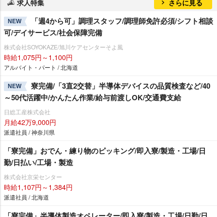
求人特集
さらに見る
「週4から可」調理スタッフ/調理師免許必須/シフト相談
NEW
可/デイサービス/社会保障完備
株式会社SOYOKAZE/旭川ケアセンターそよ風
時給1,075円～1,100円
アルバイト・パート / 北海道
寮完備/「3直2交替」半導体デバイスの品質検査など/40
NEW
～50代活躍中/かんたん作業/給与前渡しOK/交通費支給
日総工産株式会社
月給42万9,000円
派遣社員 / 神奈川県
「寮完備」おでん・練り物のピッキング/即入寮/製造・工場/日
勤/日払い/工場・製造
株式会社京栄センター
時給1,107円～1,384円
派遣社員 / 北海道
「寮完備」半導体製造オペレーター/即入寮/製造・工場/日勤/日