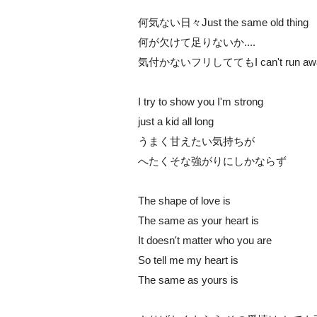
何気ない日々Just the same old thing
何が欠けて足りないか....
気付かないフリしててもI can't run away 
I try to show you I'm strong
just a kid all long
うまく甘えたい気持ちが
へたくそな強がりにしかならず
The shape of love is
The same as your heart is
It doesn't matter who you are
So tell me my heart is
The same as yours is