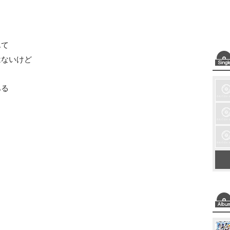
んて
はないけど
ある