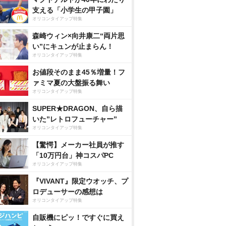
支える「小学生の甲子園」
オリコンタイアップ特集
森崎ウィン×向井康二“両片思
い”にキュンが止まらん！
オリコンタイアップ特集
お値段そのまま45％増量！フ
ァミマ夏の大盤振る舞い
オリコンタイアップ特集
SUPER★DRAGON、自ら描
いた”レトロフューチャー”
オリコンタイアップ特集
【驚愕】メーカー社員が推す
「10万円台」神コスパPC
オリコンタイアップ特集
『VIVANT』限定ウオッチ、プ
ロデューサーの感想は
オリコンタイアップ特集
自販機にピッ！ですぐに買え