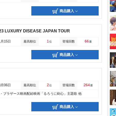
商品購入
23 LUXURY DISEASE JAPAN TOUR
1
66
1月15日
最高順位
登場回数
位
週
商品購入
2
264
3月06日
最高順位
登場回数
位
週
・ブラザース映画配給映画「るろうに剣心」主題歌 他
商品購入