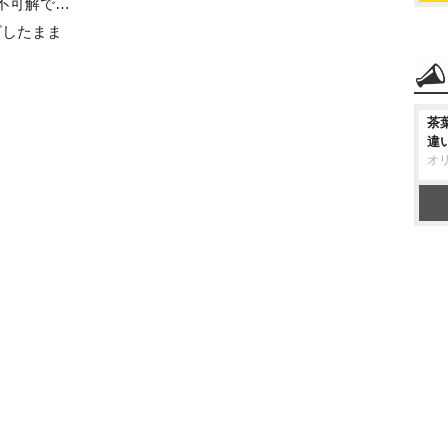
不可解で…
ざしたまま
茶
違
オ