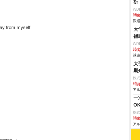
析
WD
時給
派遣
from myself
大
補
WD
時給
派遣
大
期
株式
時給
アル
一
O
株式
時給
アル