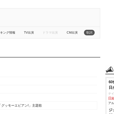
キング情報
TV出演
ドラマ出演
CM出演
歌詞
6
日
テ
日給
アル
「グッモーエビアン!」主題歌
ジ