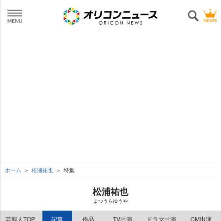
ホーム
松浦祐也
特集
松浦祐也
まつうらゆう
芸能人TOP
記事
作品
TV出演
ドラマ出演
CM出演