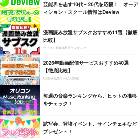
芸能界を志す10代～20代を応援！ オーデ
ィション・スクール情報はDeview
漫画読み放題サブスクおすすめ11選【徹底
比較】
オリコン顧客満足度ランキング
2026年動画配信サービスおすすめ40選
【徹底比較】
CS動画配信サービス20選
毎週の音楽ランキングから、ヒットの推移
をチェック！
試写会、登壇イベント、サインチェキなど
プレゼント！