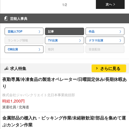
1/2
次へ
芸能人事典
芸能人TOP
記事
作品
ランキング情報
TV出演
ドラマ出演
CM出演
歌詞
音楽配信
求人特集
さらに見る
夜勤専属/冷凍食品の製造オペレーター/日曜固定休み/長期休暇あ
り
株式会社ジャパンクリエイト北日本事業統括部
時給1,200円
派遣社員 / 北海道
金属部品の棚入れ・ピッキング作業/未経験歓迎!部品を集めて運
ぶカンタン作業