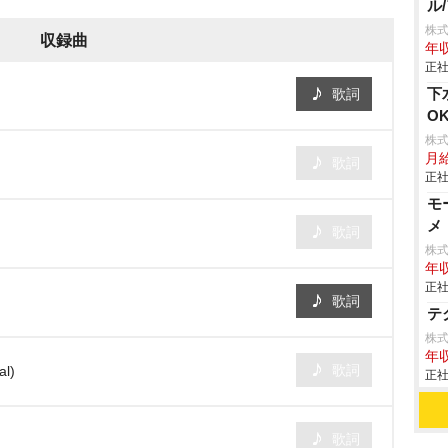
ル
株式
収録曲
年収
正社
下
歌詞
O
株
月
歌詞
正社
モ
メ
歌詞
株
年収
正社
歌詞
テ
株式
年
歌詞
l)
正社
歌詞