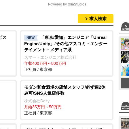
Powered by 
GliaStudios
求人検索
M
u
t
ビス
「東京/愛知」エンジニア「Unreal
NEW
Engine/Unity」/その他マスコミ・エンター
e
テイメント・メディア系
スマートエンジニア株式会社
年収400万円～800万円
正社員 / 東京都
モダン和食酒場の店舗スタッフ/必ず週2休
み可/SNS人気店多数
株式会社Dazy
月給35万円～50万円
正社員 / 東京都