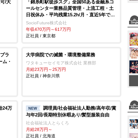
可/大
「錦糸町駅徒歩スグ」全国50ある金融系コ
ールセンター業務品質管理・上流工程・土
日祝休み・平均残業15.2h/月・直近5年で売
上約81億増/インターネット/Webサービス・
SocioFuture株式会社
ASP
年収470万円～617万円
正社員 / 東京都
プラ
大学病院での滅菌・環境整備業務
ーム・
ワタキューセイモア株式会社 業務部
月給23万円～25万円
正社員 / 神奈川県
24万
調理員/社会福祉法人勤務/高年収/賞
NEW
与年2回/長期特別休暇あり/髪型服装自由
社会福祉法人とらくろ
月給28万円～
正社員 / 北海道