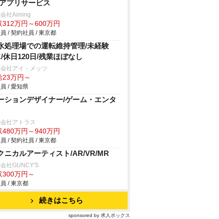
/アプリサービス
会社Aiming
312万円～600万円
員 / 契約社員 / 東京都
水処理場での運転維持管理/未経験
K/休日120日/残業ほぼなし
式会社アイ・メッツ
給23万円～
員 / 愛知県
ーションデザイナー/ゲーム・エンタ
式会社アトラス
480万円～940万円
員 / 契約社員 / 東京都
クニカルアーティスト/AR/VR/MR
会社GUNCY'S
収300万円～
員 / 東京都
続きはこちら
sponsored by 求人ボックス