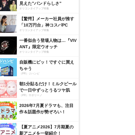
見えた”バンドらしさ”
オリコンタイアップ特集
【驚愕】メーカー社員が推す
「10万円台」神コスパPC
オリコンタイアップ特集
一番似合う登場人物は…『VIV
ANT』限定ウオッチ
オリコンタイアップ特集
自販機にピッ！ですぐに買え
ちゃう
（PR）ジハンピ
朝1分貼るだけ！ミルクピール
で一日中ずっとうるツヤ肌
（PR）サボリーノ
2026年7月夏ドラマも、注目
作＆話題作が勢ぞろい！
【夏アニメ2026】7月期夏の
新アニメを一挙紹介！