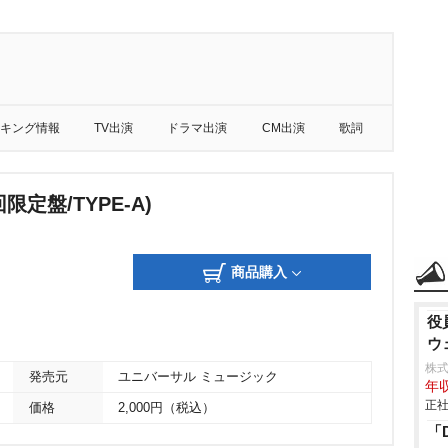
キング情報
TV出演
ドラマ出演
CM出演
歌詞
回限定盤/TYPE-A)
商品購入
役
ウ
株式
発売元
ユニバーサル ミュージック
年収
正社
価格
2,000円（税込）
「