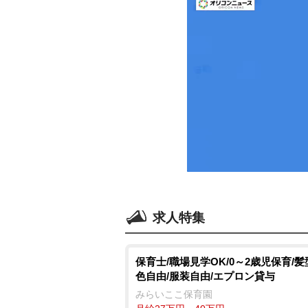
求人特集
保育士/職場見学OK/0～2歳児保育/
色自由/服装自由/エプロン貸与
みらいここ保育園