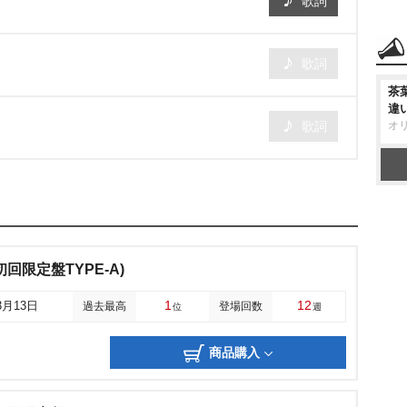
歌詞
歌詞
茶
違
歌詞
オ
回限定盤TYPE-A)
1
12
3月13日
過去最高
登場回数
位
週
商品購入