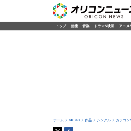
トップ
芸能
音楽
ドラマ&映画
アニメ
ホーム
AKB48
作品
シングル
カラコン