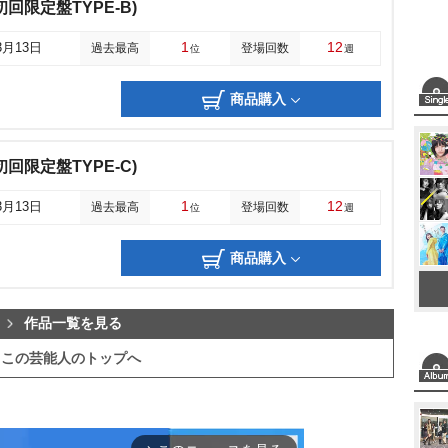
回限定盤TYPE-B)
1
12
3月13日
過去最高
登場回数
位
週
商品購入
回限定盤TYPE-C)
1
12
3月13日
過去最高
登場回数
位
週
商品購入
作品一覧を見る
この芸能人のトップへ