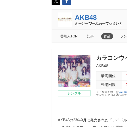
AKB48
えーけーびーふぉーてぃえいと
芸能人TOP
記事
作品
ラン
カラコンウ
AKB48
最高順位
登場回数
※「登場回数」は
you
シングル
ランキングTOP200
AKB48の23年9月に発売された「アイ