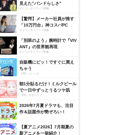
見えた”バンドらしさ”
オリコンタイアップ特集
【驚愕】メーカー社員が推す
「10万円台」神コスパPC
オリコンタイアップ特集
「別班のよう」腕時計で『VIV
ANT』の世界観再現
オリコンタイアップ特集
自販機にピッ！ですぐに買え
ちゃう
（PR）ジハンピ
朝1分貼るだけ！ミルクピール
で一日中ずっとうるツヤ肌
（PR）サボリーノ
2026年7月夏ドラマも、注目
作＆話題作が勢ぞろい！
【夏アニメ2026】7月期夏の
新アニメを一挙紹介！