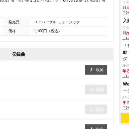
唱する「星が消えないうちに」と、Universe Girlsが歌唱する
ワタ
月
正社
入
発売元
ユニバーサル ミュージック
ワタ
価格
1,100円（税込）
月給
正社
「
結
収録曲
グ
株式
歌詞
年収
正社
W
歌詞
ー
AM
年収
正社
歌詞