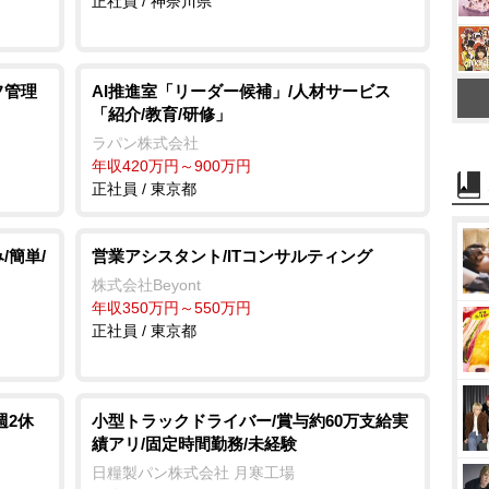
正社員 / 神奈川県
フ管理
AI推進室「リーダー候補」/人材サービス
「紹介/教育/研修」
ラパン株式会社
年収420万円～900万円
正社員 / 東京都
/簡単/
営業アシスタント/ITコンサルティング
株式会社Beyont
年収350万円～550万円
正社員 / 東京都
週2休
小型トラックドライバー/賞与約60万支給実
績アリ/固定時間勤務/未経験
日糧製パン株式会社 月寒工場