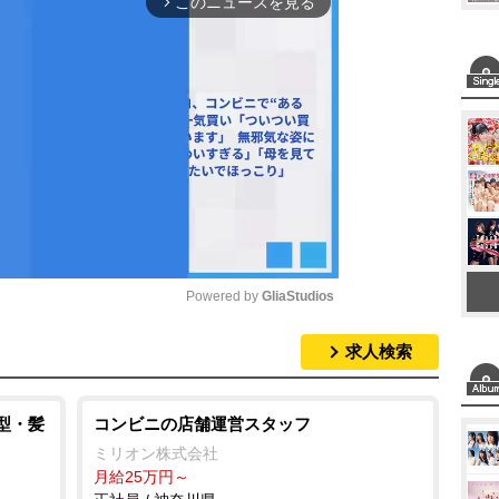
このニュースを見る
arrow_forward_ios
Powered by 
GliaStudios
求人検索
M
u
t
髪型・髪
コンビニの店舗運営スタッフ
e
ミリオン株式会社
月給25万円～