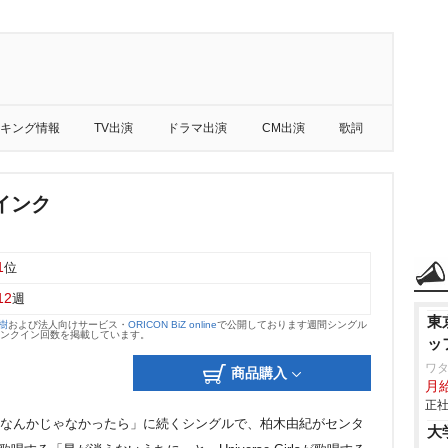
キング情報
TV出演
ドラマ出演
CM出演
歌詞
インク
1
位
12
週
東
大樹
および法人向けサービス・
ORICON BiZ online
で公開しております週間シングル
のランクイン回数を掲載しています。
ッ
ワタ
商品購入
月
正社
ドルなんかじゃなかったら」に続くシングルで、柏木由紀がセンタ
大