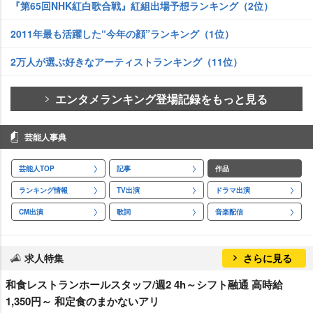
『第65回NHK紅白歌合戦』紅組出場予想ランキング（2位）
2011年最も活躍した“今年の顔”ランキング（1位）
2万人が選ぶ好きなアーティストランキング（11位）
エンタメランキング登場記録をもっと見る
芸能人事典
芸能人TOP
記事
作品
ランキング情報
TV出演
ドラマ出演
CM出演
歌詞
音楽配信
求人特集
さらに見る
和食レストランホールスタッフ/週2 4h～シフト融通 高時給
1,350円～ 和定食のまかないアリ