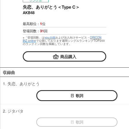
シングル
失恋、ありがとう＜Type C＞
AKB48
最高順位：
1
位
登場回数：
31
回
※「登場回数」は
you大樹
および法人向けサービス・
ORICON
BiZ online
で公開しております週間シングルランキングTOP200
のランクイン回数を掲載しています。
商品購入
収録曲
1. 失恋、ありがとう
歌詞
2. ジタバタ
歌詞