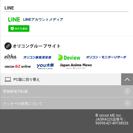
LINE
LINEアカウントメディア
PC版に切り替え
禁無断複写転載
クッキーの使用について
© oricon ME inc.
JASRAC許諾番号：
9009642140Y38026