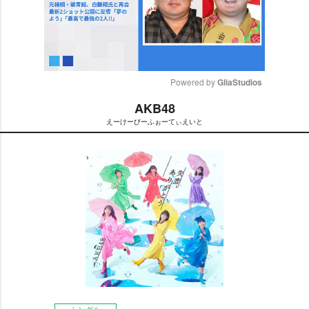
Powered by 
GliaStudios
AKB48
M
えーけーびーふぉーてぃえいと
u
t
e