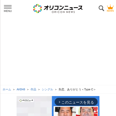
ホーム
AKB48
作品
シングル
失恋、ありがとう＜Type C＞
このニュースを見る
arrow_forward_ios