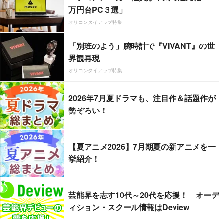
万円台PC３選」
オリコンタイアップ特集
「別班のよう」腕時計で『VIVANT』の世
界観再現
オリコンタイアップ特集
2026年7月夏ドラマも、注目作＆話題作が
勢ぞろい！
【夏アニメ2026】7月期夏の新アニメを一
挙紹介！
芸能界を志す10代～20代を応援！ オーデ
ィション・スクール情報はDeview