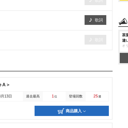
歌詞
歌詞
茶
歌詞
違
オ
e A＞
1
25
3月13日
過去最高
登場回数
位
週
商品購入