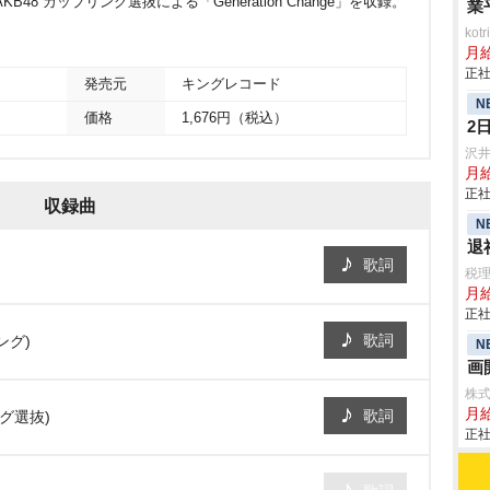
8 カップリング選抜による「Generation Change」を収録。
業
ko
月
正社
発売元
キングレコード
N
価格
1,676円（税込）
2
沢
月
正社
収録曲
N
退
歌詞
税
月
正社
歌詞
ング)
N
画
株
月
歌詞
リング選抜)
正社