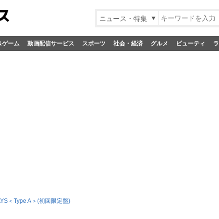
ニュース・特集
&ゲーム
動画配信サービス
スポーツ
社会・経済
グルメ
ビューティ
ラ
YS＜Type A＞(初回限定盤)