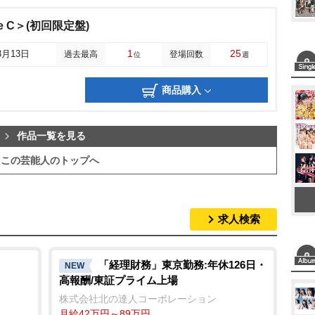
e C＞(初回限定盤)
1
25
3月13日
過去最高
登場回数
位
週
商品購入
作品一覧を見る
この芸能人のトップへ
求人検索
「経理財務」東京勤務:年休126日・
NEW
高報酬/東証プライム上場
株式会社北の達人コーポレーション
月給42万円～89万円