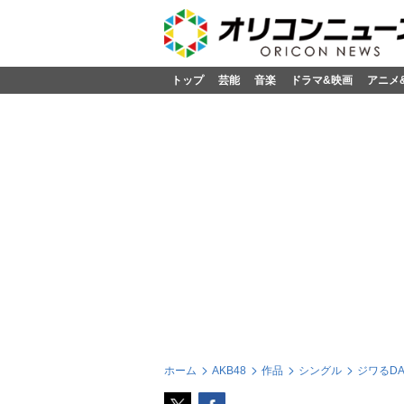
トップ
芸能
音楽
ドラマ&映画
アニメ
ホーム
AKB48
作品
シングル
ジワるDA