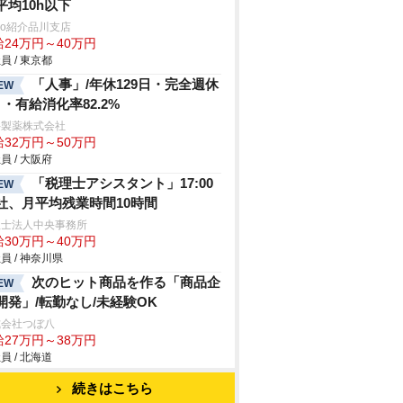
平均10h以下
trio紹介品川支店
給24万円～40万円
員 / 東京都
「人事」/年休129日・完全週休
EW
日・有給消化率82.2%
井製薬株式会社
給32万円～50万円
員 / 大阪府
「税理士アシスタント」17:00
EW
社、月平均残業時間10時間
理士法人中央事務所
給30万円～40万円
員 / 神奈川県
次のヒット商品を作る「商品企
EW
開発」/転勤なし/未経験OK
式会社つぼ八
給27万円～38万円
員 / 北海道
続きはこちら