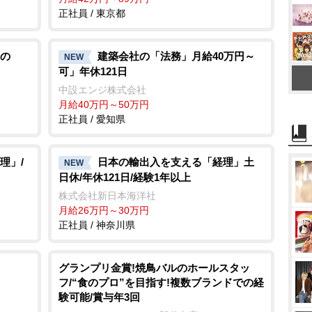
正社員 / 東京都
の
建築会社の「法務」月給40万円～
NEW
可」年休121日
中設エンジ株式会社
月給40万円～50万円
正社員 / 愛知県
理」/
日本の輸出入を支える「経理」土
NEW
日休/年休121日/経験1年以上
株式会社新日本海洋社
月給26万円～30万円
正社員 / 神奈川県
グランプリ金賞!焼鳥バルのホールスタッ
フ/“食のプロ”を目指す!複数ブランドでの経
験可能/賞与年3回