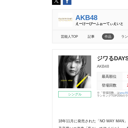
AKB48
えーけーびーふぉーてぃえいと
芸能人TOP
記事
作品
ラン
ジワるDAYS
AKB48
最高順位
登場回数
※「登場回数」は
you
シングル
ランキングTOP200
18年11月に発売された「NO WAY MA