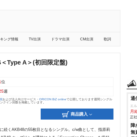
キング情報
TV出演
ドラマ出演
CM出演
歌詞
＜Type A＞(初回限定盤)
1
位
25
週
通
大樹
および法人向けサービス・
ORICON BiZ online
で公開しております週間シングル
のランクイン回数を掲載しています。
エ
月給
商品購入
正社
障
N」に続くAKB48の55枚目となるシングル。c/w曲として、指原莉
無