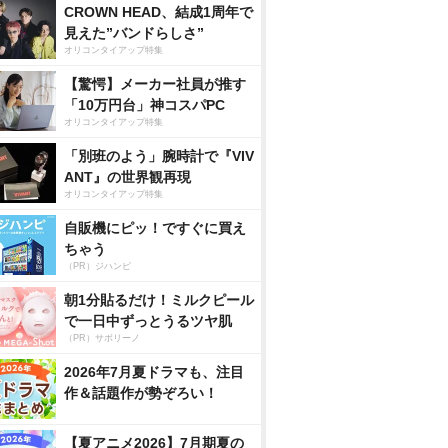
CROWN HEAD、結成1周年で
見えた”バンドらしさ”
オリコンタイアップ特集
【驚愕】メーカー社員が推す
「10万円台」神コスパPC
オリコンタイアップ特集
「別班のよう」腕時計で『VIV
ANT』の世界観再現
オリコンタイアップ特集
自販機にピッ！ですぐに買え
ちゃう
（PR）ジハンピ
朝1分貼るだけ！ミルクピール
で一日中ずっとうるツヤ肌
（PR）サボリーノ
2026年7月夏ドラマも、注目
作＆話題作が勢ぞろい！
【夏アニメ2026】7月期夏の