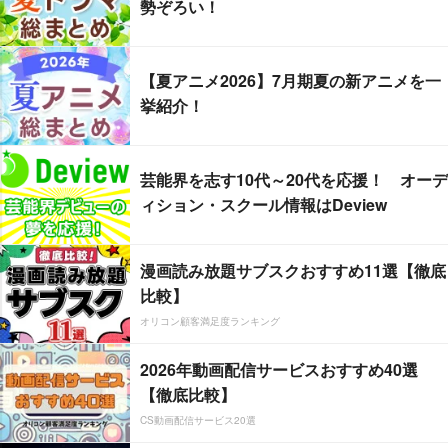
勢ぞろい！
【夏アニメ2026】7月期夏の新アニメを一
挙紹介！
芸能界を志す10代～20代を応援！ オーデ
ィション・スクール情報はDeview
漫画読み放題サブスクおすすめ11選【徹底
比較】
オリコン顧客満足度ランキング
2026年動画配信サービスおすすめ40選
【徹底比較】
CS動画配信サービス20選