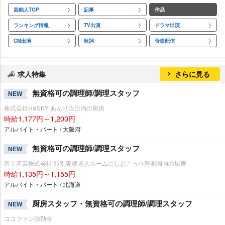
芸能人TOP
記事
作品
ランキング情報
TV出演
ドラマ出演
CM出演
歌詞
音楽配信
求人特集
さらに見る
無資格可の調理師/調理スタッフ
NEW
株式会社H&SKY あんり吹田内の厨房
時給1,177円～1,200円
アルバイト・パート / 大阪府
無資格可の調理師/調理スタッフ
NEW
富士産業株式会社 特別養護老人ホームにしおこっぺ興楽園内の厨房
時給1,135円～1,155円
アルバイト・パート / 北海道
厨房スタッフ・無資格可の調理師/調理スタッフ
NEW
ココファン弥勒寺