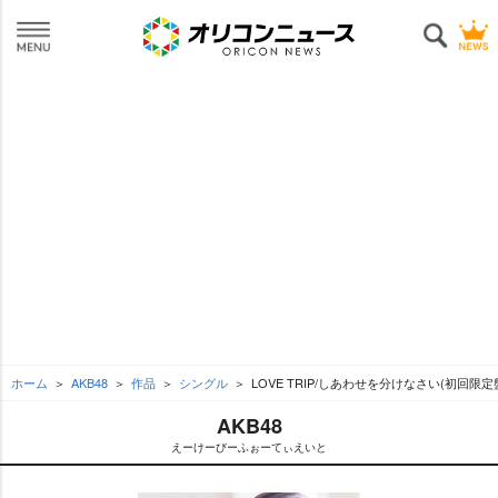
ホーム
AKB48
作品
シングル
LOVE TRIP/しあわせを分けなさい(初回限定盤/
AKB48
えーけーびーふぉーてぃえいと