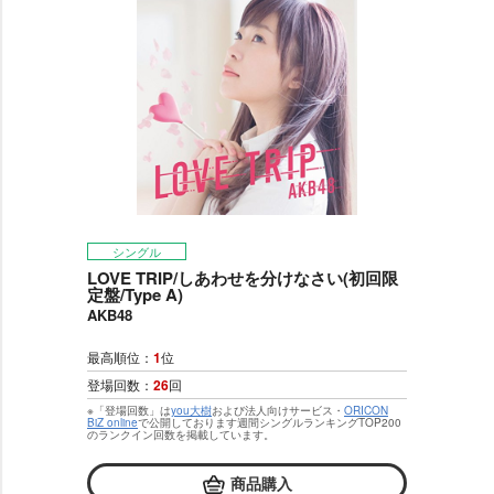
シングル
LOVE TRIP/しあわせを分けなさい(初回限
定盤/Type A)
AKB48
最高順位：
1
位
登場回数：
26
回
※「登場回数」は
you大樹
および法人向けサービス・
ORICON
BiZ online
で公開しております週間シングルランキングTOP200
のランクイン回数を掲載しています。
商品購入