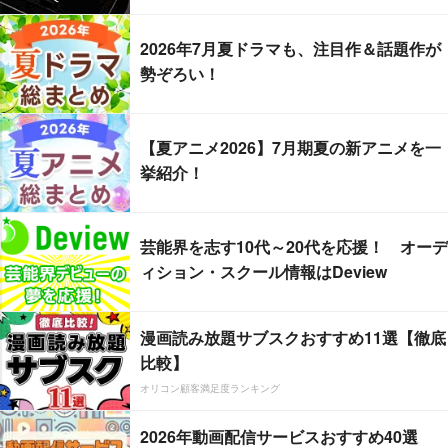
2026年7月夏ドラマも、注目作＆話題作が
勢ぞろい！
【夏アニメ2026】7月期夏の新アニメを一
挙紹介！
芸能界を志す10代～20代を応援！ オーデ
ィション・スクール情報はDeview
漫画読み放題サブスクおすすめ11選【徹底
比較】
オリコン顧客満足度ランキング
2026年動画配信サービスおすすめ40選