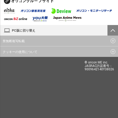
PC版に切り替え
禁無断複写転載
クッキーの使用について
© oricon ME inc.
JASRAC許諾番号：
9009642140Y38026