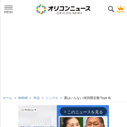
ホーム
AKB48
作品
シングル
翼はいらない(初回限定盤/Type A)
このニュースを見る
arrow_forward_ios