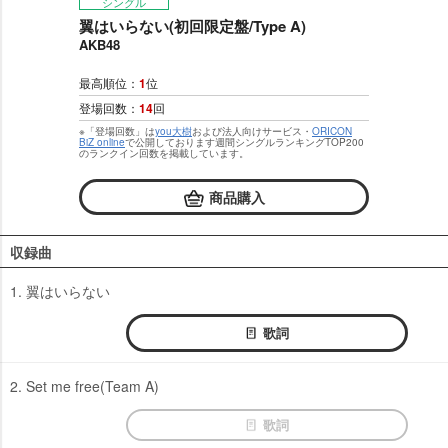
シングル
翼はいらない(初回限定盤/Type A)
AKB48
最高順位：
1
位
登場回数：
14
回
※「登場回数」は
you大樹
および法人向けサービス・
ORICON
BiZ online
で公開しております週間シングルランキングTOP200
のランクイン回数を掲載しています。
商品購入
収録曲
1. 翼はいらない
歌詞
2. Set me free(Team A)
歌詞