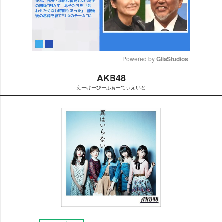
Powered by 
GliaStudios
AKB48
M
えーけーびーふぉーてぃえいと
u
t
e