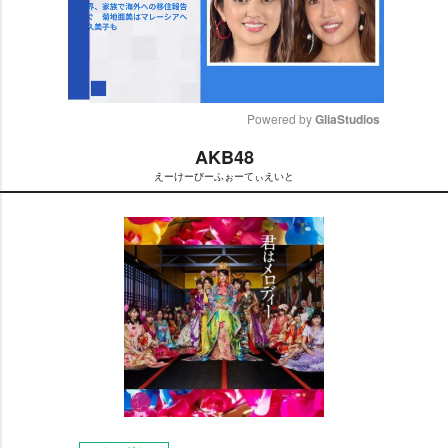
Powered by 
GliaStudios
AKB48
M
えーけーびーふぉーてぃえいと
u
t
e