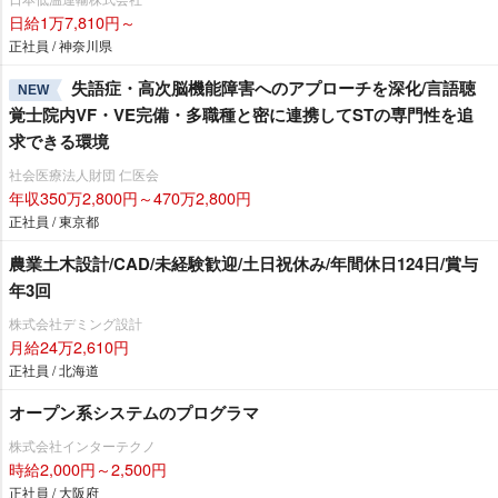
日給1万7,810円～
正社員 / 神奈川県
失語症・高次脳機能障害へのアプローチを深化/言語聴
NEW
覚士院内VF・VE完備・多職種と密に連携してSTの専門性を追
求できる環境
社会医療法人財団 仁医会
年収350万2,800円～470万2,800円
正社員 / 東京都
農業土木設計/CAD/未経験歓迎/土日祝休み/年間休日124日/賞与
年3回
株式会社デミング設計
月給24万2,610円
正社員 / 北海道
オープン系システムのプログラマ
株式会社インターテクノ
時給2,000円～2,500円
正社員 / 大阪府