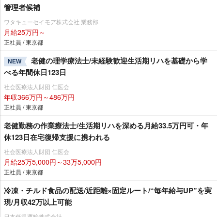
管理者候補
ワタキューセイモア株式会社 業務部
月給25万円～
正社員 / 東京都
老健の理学療法士/未経験歓迎生活期リハを基礎から学
NEW
べる年間休日123日
社会医療法人財団 仁医会
年収366万円～486万円
正社員 / 東京都
老健勤務の作業療法士/生活期リハを深める月給33.5万円可・年
休123日在宅復帰支援に携われる
社会医療法人財団 仁医会
月給25万5,000円～33万5,000円
正社員 / 東京都
冷凍・チルド食品の配送/近距離×固定ルート/“毎年給与UP”を実
現/月収42万以上可能
日本低温運輸株式会社