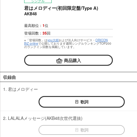
シングル
君はメロディー(初回限定盤/Type A)
AKB48
最高順位：
1
位
登場回数：
35
回
※「登場回数」は
you大樹
および法人向けサービス・
ORICON
BiZ online
で公開しております週間シングルランキングTOP200
のランクイン回数を掲載しています。
商品購入
収録曲
1. 君はメロディー
歌詞
2. LALALAメッセージ(AKB48次世代選抜)
歌詞