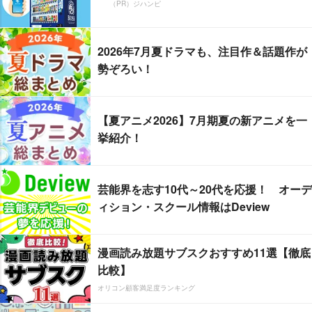
（PR）ジハンピ
2026年7月夏ドラマも、注目作＆話題作が
勢ぞろい！
【夏アニメ2026】7月期夏の新アニメを一
挙紹介！
芸能界を志す10代～20代を応援！ オーデ
ィション・スクール情報はDeview
漫画読み放題サブスクおすすめ11選【徹底
比較】
オリコン顧客満足度ランキング