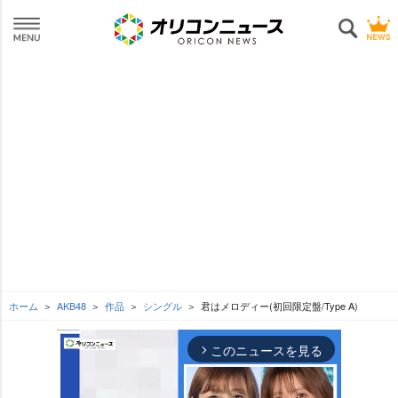
ホーム
AKB48
作品
シングル
君はメロディー(初回限定盤/Type A)
このニュースを見る
arrow_forward_ios