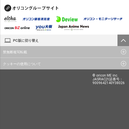
PC版に切り替え
禁無断複写転載
クッキーの使用について
© oricon ME inc.
JASRAC許諾番号：
9009642140Y38026