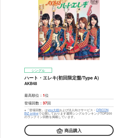
シングル
ハート・エレキ(初回限定盤/Type A)
AKB48
最高順位：
1
位
登場回数：
37
回
※「登場回数」は
you大樹
および法人向けサービス・
ORICON
BiZ online
で公開しております週間シングルランキングTOP200
のランクイン回数を掲載しています。
商品購入