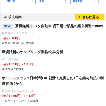
CM出演
歌詞
音楽配信
求人特集
さらに見る
寮費無料/トヨタ自動車 堤工場で部品の組立製造/tutumi
NEW
株式会社テクノスマイル
時給2,100円
正社員 / 派遣社員 / 愛知県
環境試料のサンプリング業務/化学分析
WDB株式会社
時給1,350円～1,450円
派遣社員 / 北海道
ホールスタッフ/1日3時間OK 朝活で充実した1日を給与前払い制
度有 週2から
株式会社あきんどスシロー
時給1,250円～1,613円
アルバイト・パート / 大阪府