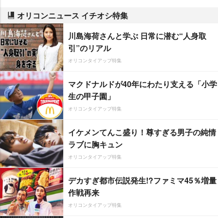
オリコンニュース イチオシ特集
川島海荷さんと学ぶ 日常に潜む“人身取
引”のリアル
オリコンタイアップ特集
マクドナルドが40年にわたり支える「小学
生の甲子園」
オリコンタイアップ特集
イケメンてんこ盛り！尊すぎる男子の純情
ラブに胸キュン
オリコンタイアップ特集
デカすぎ都市伝説発生!?ファミマ45％増量
作戦再来
オリコンタイアップ特集