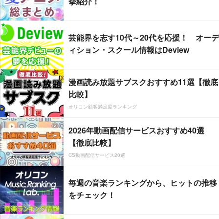
挙紹介！
芸能界を志す10代～20代を応援！ オーデ
ィション・スクール情報はDeview
漫画読み放題サブスクおすすめ11選【徹底
比較】
オリコン顧客満足度ランキング
2026年動画配信サービスおすすめ40選
【徹底比較】
CS動画配信サービス20選
毎週の音楽ランキングから、ヒットの推移
をチェック！