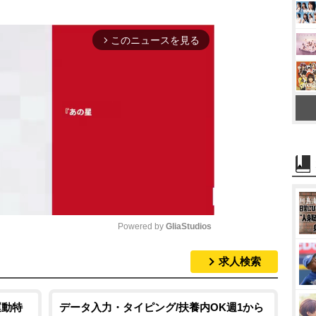
このニュースを見る
arrow_forward_ios
Powered by 
GliaStudios
求人検索
M
u
t
運動特
データ入力・タイピング/扶養内OK週1から