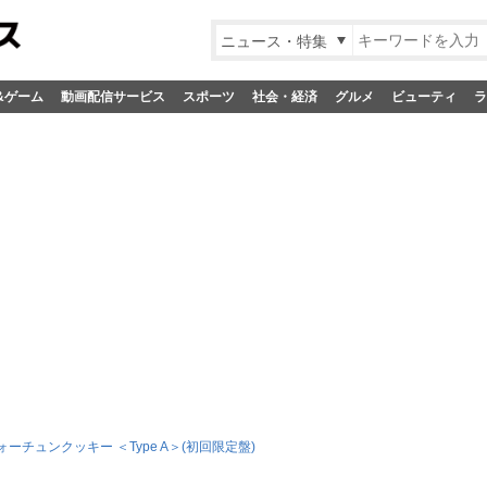
ニュース・特集
&ゲーム
動画配信サービス
スポーツ
社会・経済
グルメ
ビューティ
ラ
ーチュンクッキー ＜Type A＞(初回限定盤)