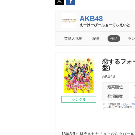
AKB48
えーけーびーふぉーてぃえいと
芸能人TOP
記事
作品
ラン
恋するフォー
盤)
AKB48
最高順位
登場回数
シングル
※「登場回数」は
you
ランキングTOP200
13年5月に発売された「さよならクロール」