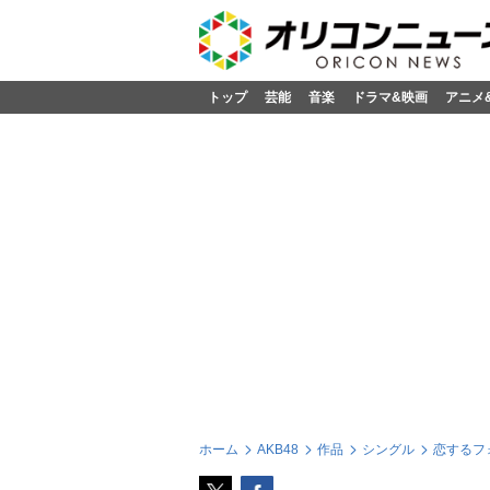
トップ
芸能
音楽
ドラマ&映画
アニメ
ホーム
AKB48
作品
シングル
恋するフォ