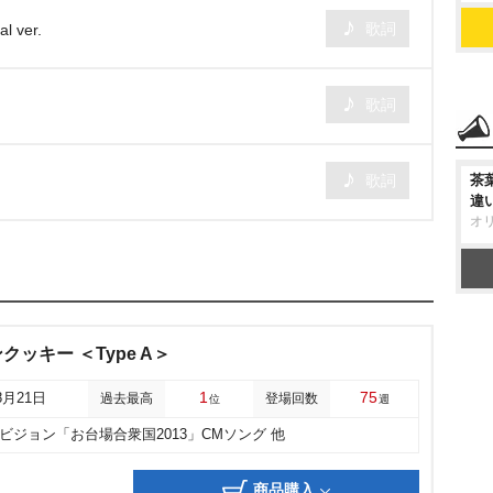
歌詞
 ver.
歌詞
歌詞
茶
違
オ
ッキー ＜Type A＞
1
75
8月21日
過去最高
登場回数
位
週
ビジョン「お台場合衆国2013」CMソング 他
商品購入