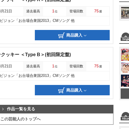
1
75
8月21日
過去最高
登場回数
位
週
ビジョン「お台場合衆国2013」CMソング 他
商品購入
ッキー ＜Type B＞(初回限定盤)
1
75
8月21日
過去最高
登場回数
位
週
ビジョン「お台場合衆国2013」CMソング 他
商品購入
作品一覧を見る
この芸能人のトップへ