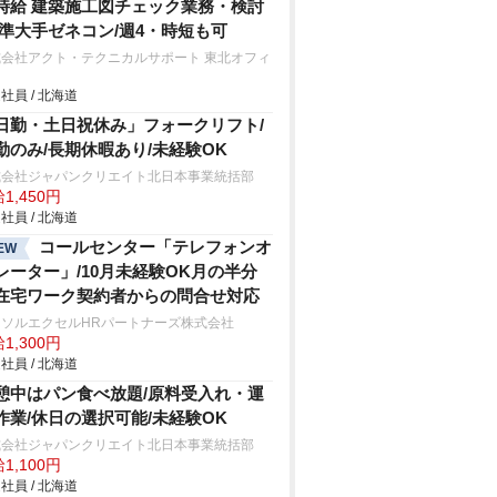
時給 建築施工図チェック業務・検討
/準大手ゼネコン/週4・時短も可
式会社アクト・テクニカルサポート 東北オフィ
社員 / 北海道
日勤・土日祝休み」フォークリフト/
勤のみ/長期休暇あり/未経験OK
式会社ジャパンクリエイト北日本事業統括部
1,450円
社員 / 北海道
コールセンター「テレフォンオ
EW
レーター」/10月未経験OK月の半分
在宅ワーク契約者からの問合せ対応
ーソルエクセルHRパートナーズ株式会社
1,300円
社員 / 北海道
憩中はパン食べ放題/原料受入れ・運
作業/休日の選択可能/未経験OK
式会社ジャパンクリエイト北日本事業統括部
1,100円
社員 / 北海道