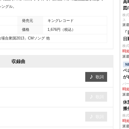
高
シングル。
図
株
ス
発売元
キングレコード
派遣
価格
1,676円（税込）
「
合衆国2013」CMソング 他
日
株
時給
派遣
収録曲
N
ペ
が
歌詞
パ
時給
派遣
歌詞
休
搬
株
歌詞
時給
派遣