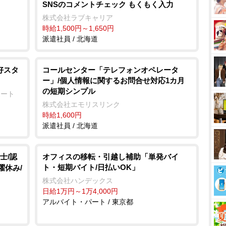
SNSのコメントチェック もくもく入力
e
株式会社ラブキャリア
時給1,500円～1,650円
派遣社員 / 北海道
好スタ
コールセンター「テレフォンオペレータ
ー」/個人情報に関するお問合せ対応1カ月
の短期シンプル
ポート
株式会社エモリスリンク
時給1,600円
派遣社員 / 北海道
士/認
オフィスの移転・引越し補助「単発バイ
ト・短期バイト/日払いOK」
曜休み/
株式会社ハンデックス
日給1万円～1万4,000円
アルバイト・パート / 東京都