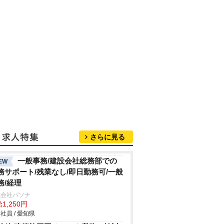
さらに見る
一般事務/建設会社総務部での
EW
務サポート/残業なし/即日勤務可/一般
務/経理
式会社パソナ
1,250円
社員 / 愛知県