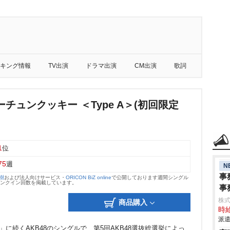
キング情報
TV出演
ドラマ出演
CM出演
歌詞
チュンクッキー ＜Type A＞(初回限定
1
位
75
週
N
事
大樹
および法人向けサービス・
ORICON BiZ online
で公開しております週間シングル
のランクイン回数を掲載しています。
事
株
商品購入
時給
派遣
に続くAKB48のシングルで、第5回AKB48選抜総選挙によっ