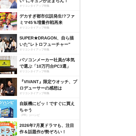
い”にキュンが止まらん！
オリコンタイアップ特集
デカすぎ都市伝説発生!?ファ
ミマ45％増量作戦再来
オリコンタイアップ特集
SUPER★DRAGON、自ら描
いた”レトロフューチャー”
オリコンタイアップ特集
パソコンメーカー社員が本気
で選ぶ「10万円台PC3選」
オリコンタイアップ特集
『VIVANT』限定ウオッチ、プ
ロデューサーの感想は
オリコンタイアップ特集
自販機にピッ！ですぐに買え
ちゃう
（PR）ジハンピ
2026年7月夏ドラマも、注目
作＆話題作が勢ぞろい！