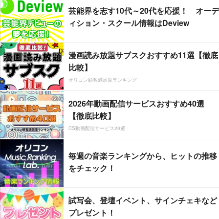
芸能界を志す10代～20代を応援！ オーデ
ィション・スクール情報はDeview
漫画読み放題サブスクおすすめ11選【徹底
比較】
オリコン顧客満足度ランキング
2026年動画配信サービスおすすめ40選
【徹底比較】
CS動画配信サービス20選
毎週の音楽ランキングから、ヒットの推移
をチェック！
試写会、登壇イベント、サインチェキなど
プレゼント！