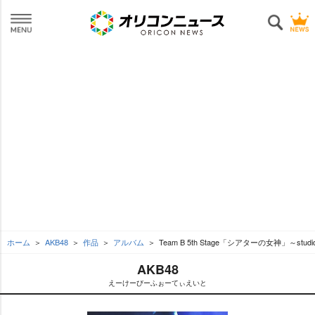
ホーム
AKB48
作品
アルバム
Team B 5th Stage「シアターの女神」～studi
AKB48
えーけーびーふぉーてぃえいと