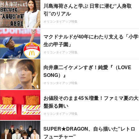
川島海荷さんと学ぶ 日常に潜む“人身取
引”のリアル
オリコンタイアップ特集
マクドナルドが40年にわたり支える「小学
生の甲子園」
オリコンタイアップ特集
向井康二イケメンすぎ！純愛『（LOVE
SONG）』
オリコンタイアップ特集
お値段そのまま45％増量！ファミマ夏の大
盤振る舞い
オリコンタイアップ特集
SUPER★DRAGON、自ら描いた”レトロ
フューチャー”