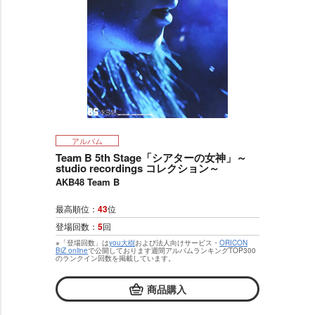
アルバム
Team B 5th Stage「シアターの女神」～
studio recordings コレクション～
AKB48 Team B
最高順位：
43
位
登場回数：
5
回
※「登場回数」は
you大樹
および法人向けサービス・
ORICON
BiZ online
で公開しております週間アルバムランキングTOP300
のランクイン回数を掲載しています。
商品購入